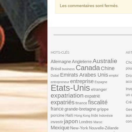
Les commentaires sont fermés.
MOTS-CLÉS
ART
Australie
Angleterre
Allemagne
Cho
Canada
Chine
Brésil
pou
business
Emirats Arabes Unis
Dubaï
emploi
Dro
entreprise
acc
entrepreneur
Espagne
Etats-Unis
etranger
Inv
expatriation
un 
expatrié
expatriés
fiscalité
Cré
finance
france
grande-bretagne
grippe
Ges
porcine
Haïti
Inde
aux
Hong Kong
Indonésie
japon
cons
investir
Londres
Maroc
Mexique
New-York
Nouvelle-Zélande