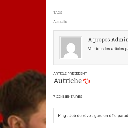
TAGS
Australie
A propos Admi
Voir tous les articles
Navigation
Autriche
de
l’article
7 COMMENTAIRES
Ping :
Job de rêve : gardien d’île par