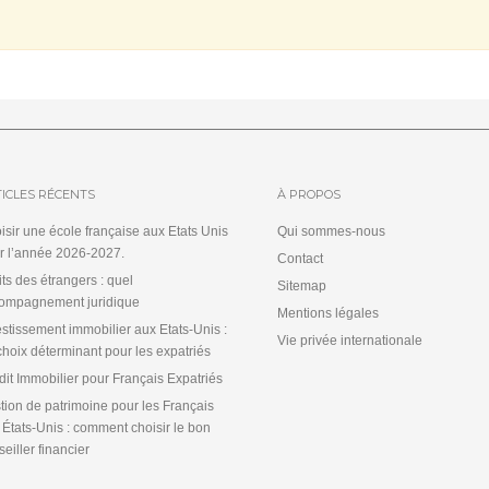
ICLES RÉCENTS
À PROPOS
isir une école française aux Etats Unis
Qui sommes-nous
r l’année 2026-2027.
Contact
its des étrangers : quel
Sitemap
ompagnement juridique
Mentions légales
estissement immobilier aux Etats-Unis :
Vie privée internationale
choix déterminant pour les expatriés
dit Immobilier pour Français Expatriés
tion de patrimoine pour les Français
 États-Unis : comment choisir le bon
eiller financier