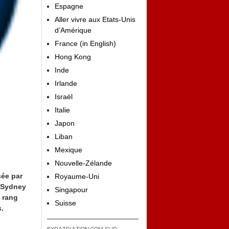
Espagne
Aller vivre aux Etats-Unis
d’Amérique
France (in English)
Hong Kong
Inde
Irlande
Israël
Italie
Japon
Liban
Mexique
Nouvelle-Zélande
sée par
Royaume-Uni
à Sydney
Singapour
e rang
Suisse
s.