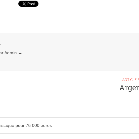
n
 par Admin
→
Argen
adisiaque pour 76 000 euros