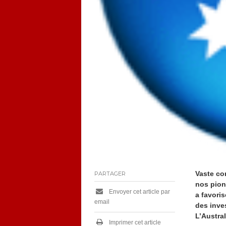
Vaste con
PARTAGER
nos pion
Envoyer cet article par
a favori
email
des inve
L’Austral
Imprimer cet article