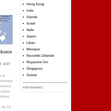
Hong Kong
Inde
Irlande
Israël
Italie
Japon
Liban
Mexique
phonie
Nouvelle-Zélande
Royaume-Uni
t
17
Singapour
Suisse
e la
vendredi
énement,
PARTENAIRES
ançaise
élèbre
r du 14