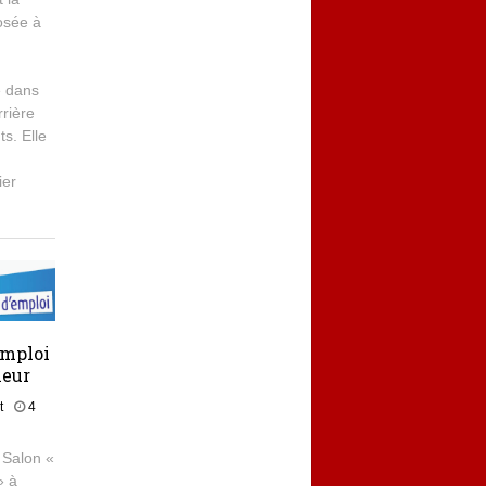
osée à
e dans
rière
ts. Elle
ier
emploi‬
neur
t
4
 Salon «
» à