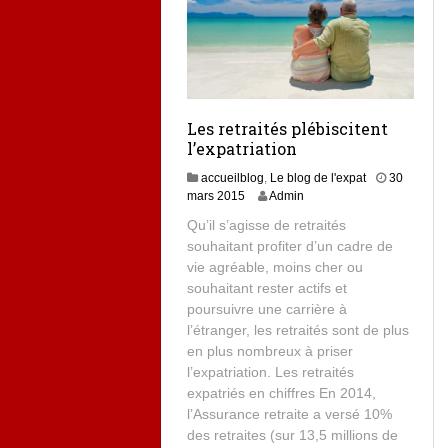
Les retraités plébiscitent
l’expatriation
accueilblog
,
Le blog de l'expat
30
mars 2015
Admin
Qu’il s’agisse de retraités
souhaitant profiter d’un cadre de
vie agréable, moins cher ou
souhaitant rester actifs et
poursuivre une carrière à
l’étranger, les retraités sont de plus
en plus nombreux à priser
l’expatriation. Les retraités
expatriés en chiffres En 2014,
l’Assurance retraite a versé 10%
des retraites (sur 13,5 millions de