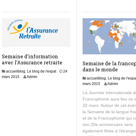
Semaine d’information
avec l’Assurance retraite
Semaine de la franco
dans le monde
accueilblog
,
Le blog de l'expat
24
6
mars 2015
Admin
accueilblog
,
Le blog de l'expa
n
1
mars 2015
Admin
o
7
La Journée internationale d
v
m
e
Francophonie aura lieu ce 
a
m
20 mars. Autour de cet év
r
b
s
la Semaine de la langue fr
r
2
et de la Francophonie qui c
e
0
son 20e anniversaire sera
2
1
également fêtée à l’étrange
0
5