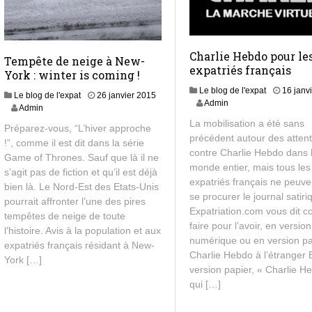
Charlie Hebdo pour le
Tempête de neige à New-
expatriés français
York : winter is coming !
Le blog de l'expat
16 janv
Le blog de l'expat
26 janvier 2015
1
Admin
1
Admin
8
8
La mobilisation a été sans
f
Préparez-vous, “L’hiver approche
f
précédent autour des attent
é
!”, comme il est dit dans la série
é
contre Charlie Hebdo dans 
v
Game of Thrones. Sauf que là il ne
v
r
monde entier, mais tous les
r
s’agit pas de fiction et qu’il est déjà
i
expatriés français ne peuve
i
bien là. Le Nord-Est des Etats-Unis
e
e
se procurer le journal satiri
pourrait affronter l’une des pires
r
r
Expatriation.com vous dit 
2
tempêtes de neige de toute
2
faire pour l’avoir, en version
0
l’histoire. Avis à la population et aux
0
numérique ou en version pa
1
expatriés français résidant à New-
1
5
Charlie Hebdo à l’étranger 
5
York […]
version papier, « Charlie H
qui […]