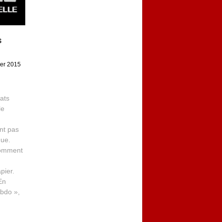
s
ier 2015
ats
le
nt pas
que.
comment
pier.
En
ebdo »,