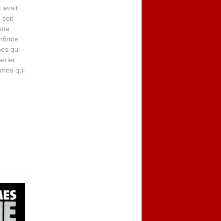
 avait
 soit
tte
nfirme
es qui
trier
mmes qui