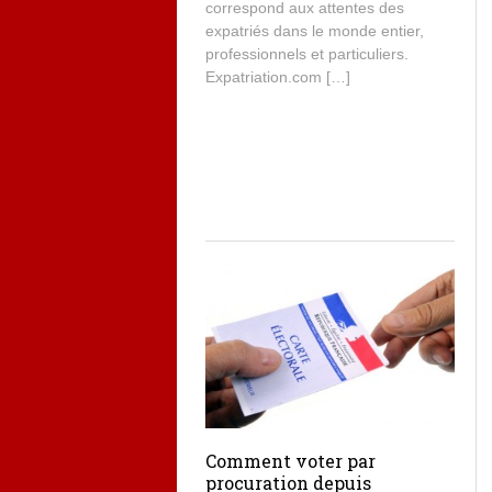
correspond aux attentes des
expatriés dans le monde entier,
professionnels et particuliers.
Expatriation.com […]
Comment voter par
procuration depuis