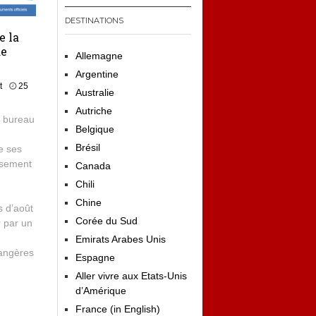
DESTINATIONS
e la
de
Allemagne
Argentine
t
25
Australie
Autriche
e bureau
Belgique
Brésil
e ses
ssement
Canada
Chili
Chine
s d’août
Corée du Sud
r par un
Emirats Arabes Unis
rangères
Espagne
Aller vivre aux Etats-Unis
d’Amérique
France (in English)