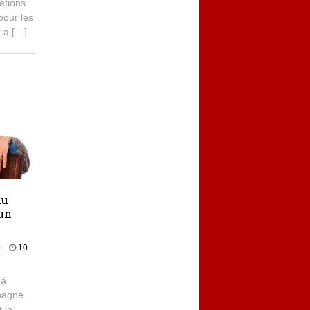
ations
pour les
 La […]
du
 un
t
10
 à
pagne
t la