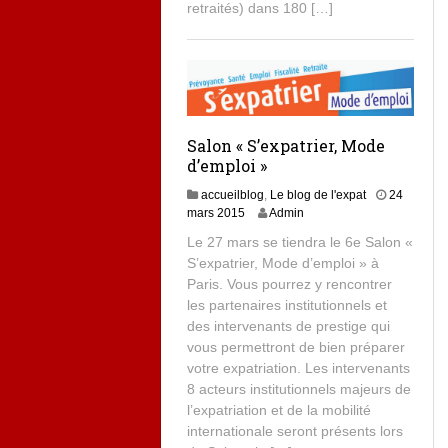
retraités) dans 180 […]
Salon « S’expatrier, Mode
d’emploi »
accueilblog
,
Le blog de l'expat
24
mars 2015
Admin
Le 27 mars se tiendra le 6e Salon «
S’expatrier, Mode d’emploi‬ » à
Paris. Vous pourrez y rencontrer
les partenaires institutionnels et
des intervenants de prestige qui
vous permettront de bien préparer
votre expatriation. Les intervenants
8 acteurs institutionnels majeurs de
l’expatriation et de la mobilité
internationale seront présents lors