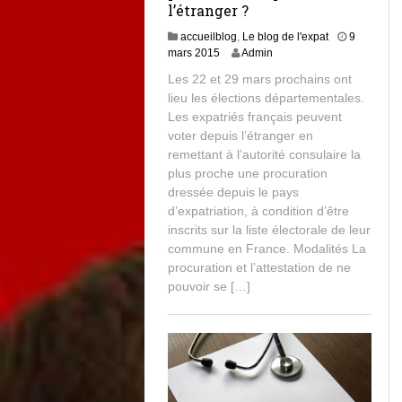
l’étranger ?
accueilblog
,
Le blog de l'expat
9
mars 2015
Admin
Les 22 et 29 mars prochains ont
lieu les élections départementales.
Les expatriés français peuvent
voter depuis l’étranger en
remettant à l’autorité consulaire la
plus proche une procuration
dressée depuis le pays
d’expatriation, à condition d’être
inscrits sur la liste électorale de leur
commune en France. Modalités La
procuration et l’attestation de ne
pouvoir se […]