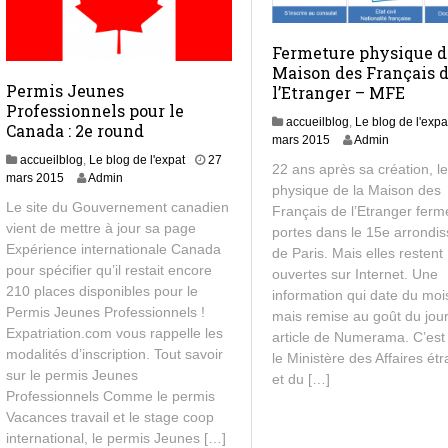
Fermeture physique d
Maison des Français 
Permis Jeunes
l’Etranger – MFE
Professionnels pour le
accueilblog
,
Le blog de l'expa
Canada : 2e round
2
mars 2015
Admin
5
accueilblog
,
Le blog de l'expat
27
22 ans après sa création, l
m
2
mars 2015
Admin
physique de la Maison des
a
7
Le site du Gouvernement canadien
Français de l’Etranger ferm
r
m
vient de mettre à jour sa page
s
portes dans le 15e arrondi
a
2
Expérience internationale Canada
r
de Paris. Mais elles restent
0
s
pour spécifier qu’il restait encore
ouvertes sur Internet. Une
1
2
210 places disponibles pour le
information qui date du moi
5
0
Permis Jeunes Professionnels !
mais remise au goût du jou
1
Expatriation.com vous rappelle les
article de Numerama. C’est
5
modalités d’inscription. Tout savoir
le Ministère des Affaires ét
sur le permis Jeunes
et du […]
Professionnels Comme le permis
Vacances travail et le stage coop
international, le permis Jeunes […]