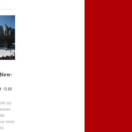
à New-
t
10
ork où
cances
ite
our vous
es