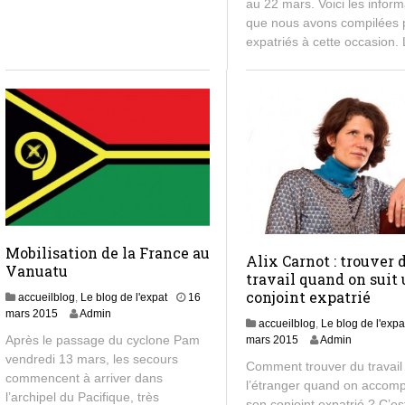
2
au 22 mars. Voici les inform
4
que nous avons compilées 
expatriés à cette occasion.
Mobilisation de la France au
Alix Carnot : trouver 
Vanuatu
travail quand on suit
conjoint expatrié
accueilblog
,
Le blog de l'expat
16
1
mars 2015
Admin
accueilblog
,
Le blog de l'expa
6
Après le passage du cyclone Pam
8
mars 2015
Admin
m
m
vendredi 13 mars, les secours
a
Comment trouver du travail
a
commencent à arriver dans
r
l’étranger quand on accom
r
s
l’archipel du Pacifique, très
son conjoint expatrié ? C’es
s