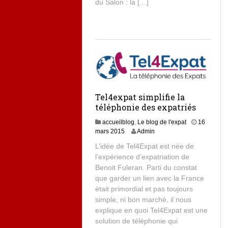
du Salon : la […]
Tel4expat simplifie la
téléphonie des expatriés
accueilblog
,
Le blog de l'expat
16
mars 2015
Admin
L’idée de Tel4Expat est née de
l’expérience d’expatriation de
Benoit Fuleran. Parti du constat
que garder un lien avec la France
était primordial et pas toujours
simple, ni bon marché, il nous
explique en quoi Tel4Expat est une
solution de téléphonie qui