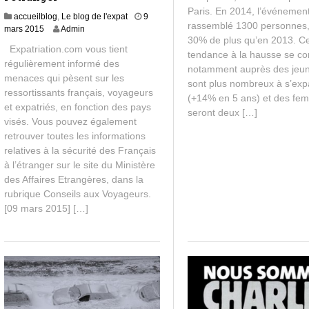
Paris. En 2014, l’événement
s
accueilblog
,
Le blog de l'expat
9
2
rassemblé 1300 personnes,
9
mars 2015
Admin
0
30% de plus qu’en 2013. Ce
m
1
Expatriation.com vous tient
a
tendance à la hausse se co
5
régulièrement informé des
r
notamment auprès des jeun
menaces qui pèsent sur les
s
sont plus nombreux à s’expa
2
ressortissants français, voyageurs
(+14% en 5 ans) et des fe
0
et expatriés, en fonction des pays
seront deux […]
1
visés. Vous pouvez également
5
retrouver toutes les informations
relatives à la sécurité des Français
à l’étranger sur le site du Ministère
des Affaires Etrangères, dans la
rubrique Conseils aux Voyageurs.
[09 mars 2015] […]