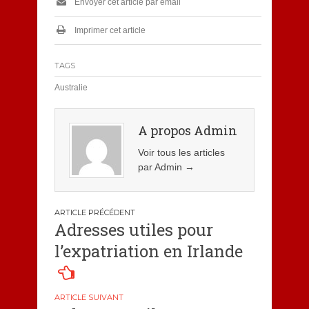
Envoyer cet article par email
Imprimer cet article
TAGS
Australie
A propos Admin
Voir tous les articles
par Admin
→
Navigation
Adresses utiles pour
de
l’expatriation en Irlande
l’article