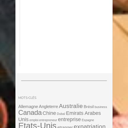
MOTS-CLÉS
Australie
Angleterre
Allemagne
Brésil
business
Canada
Chine
Emirats Arabes
Dubaï
Unis
entreprise
emploi
entrepreneur
Espagne
Etats-Unis
expatriation
etranger