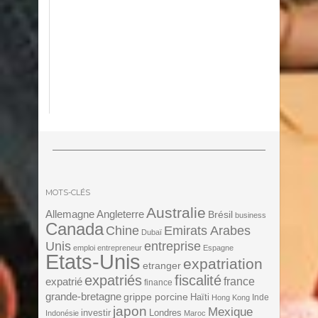
MOTS-CLÉS
Australie
Angleterre
Allemagne
Brésil
business
Canada
Chine
Emirats Arabes
Dubaï
Unis
entreprise
emploi
entrepreneur
Espagne
Etats-Unis
expatriation
etranger
expatriés
fiscalité
expatrié
france
finance
grande-bretagne
grippe porcine
Haïti
Inde
Hong Kong
japon
Mexique
investir
Londres
Indonésie
Maroc