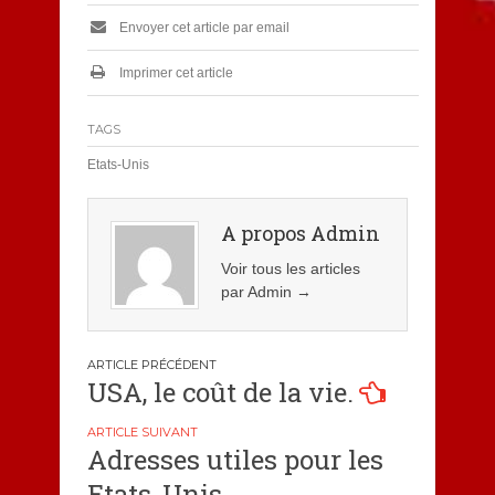
Envoyer cet article par email
Imprimer cet article
TAGS
Etats-Unis
A propos Admin
Voir tous les articles
par Admin
→
Navigation
USA, le coût de la vie.
de
l’article
Adresses utiles pour les
Etats-Unis