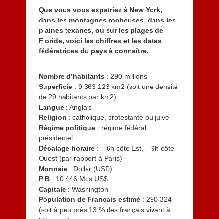
1
Que vous vous expatriez à New York,
4
dans les montagnes rocheuses, dans les
plaines texanes, ou sur les plages de
Floride, voici les chiffres et les dates
fédératrices du pays à connaître.
Nombre d’habitants
: 290 millions
Superficie
: 9 363 123 km2 (soit une densité
de 29 habitants par km2)
Langue
: Anglais
Religion
: catholique, protestante ou juive
Régime politique
: régime fédéral
présidentel
Décalage horaire
: – 6h côte Est, – 9h côte
Ouest (par rapport à Paris)
Monnaie
: Dollar (USD)
PIB
: 10 446 Mds US$
Capitale
: Washington
Population de Français estimé
: 290 324
(soit à peu près 13 % des français vivant à