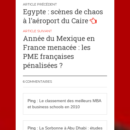
Navigation
Egypte : scènes de chaos
de
à l'aéroport du Caire
l’article
Année du Mexique en
France menacée : les
PME françaises
pénalisées ?
6 COMMENTAIRES
Ping :
Le classement des meilleurs MBA
et business schools en 2010
Ping :
La Sorbonne à Abu Dhabi : études