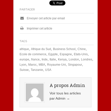
PARTAGER
Envoyer cet article par email
Imprimer cet article
TAGS
,
,
,
,
afrique
Afrique du Sud
Business School
Chine
,
,
,
,
Ecole de commerce
Egypte
Espagne
Etats-Unis
,
,
,
,
,
,
,
europe
france
Inde
Italie
Kenya
London
Londres
,
,
,
,
,
Lyon
Maroc
MBA
Royaume-Uni
Singapour
,
,
Suisse
Tanzanie
USA
A propos Admin
Voir tous les articles
par Admin
→