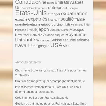
Canada
Chine
Emirats Arabes
Dubaï
Unis
entreprise
emploi
entrepreneur
Espagne
Etats-Unis
expatriation
etranger
expatriés
fiscalité
expatrié
france
finance
grande-bretagne
grippe porcine
Haïti
Inde
Hong Kong
japon
Mexique
investir
Londres
Indonésie
Maroc
Royaume-
New-York
Nouvelle-Zélande
risques
santé
Uni
séisme
Suisse
sécurité
Singapour
USA
travail
visa
témoignages
ARTICLES RÉCENTS
Choisir une école française aux Etats Unis pour l’année
2026-2027.
Droits des étrangers : quel accompagnement juridique
Investissement immobilier aux Etats-Unis : un choix
déterminant pour les expatriés
Crédit Immobilier pour Français Expatriés
Gestion de patrimoine pour les Français aux États-Unis :