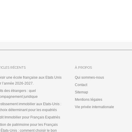
ICLES RÉCENTS
À PROPOS
isir une école française aux Etats Unis
Qui sommes-nous
r l’année 2026-2027.
Contact
its des étrangers : quel
Sitemap
ompagnement juridique
Mentions légales
estissement immobilier aux Etats-Unis :
Vie privée internationale
choix déterminant pour les expatriés
dit Immobilier pour Français Expatriés
tion de patrimoine pour les Français
 États-Unis : comment choisir le bon