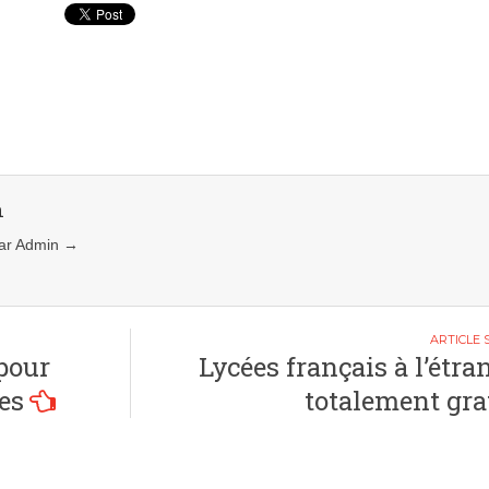
n
 par Admin
→
pour
Lycées français à l’étran
es
totalement gra