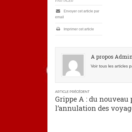
PARTAGER
a
n
Envoyer cet article par
v
email
i
e
r
Imprimer cet article
2
0
1
4
A propos Admi
Voir tous les articles
Navigation
Grippe A : du nouveau 
de
l’annulation des voyag
l’article