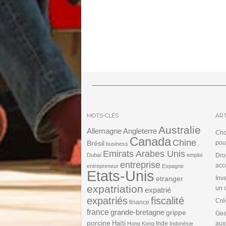
MOTS-CLÉS
ART
Australie
Angleterre
Allemagne
Cho
Canada
Chine
Brésil
pou
business
Emirats Arabes Unis
Dubaï
emploi
Dro
entreprise
acc
entrepreneur
Espagne
Etats-Unis
etranger
Inv
expatriation
un 
expatrié
expatriés
fiscalité
Cré
finance
france
grande-bretagne
grippe
Ges
porcine
Haïti
Inde
aux
Hong Kong
Indonésie