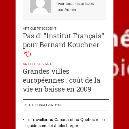
Voir tous les articles
par Admin
→
Navigation
Pas d' "Institut Français"
de
pour Bernard Kouchner
l’article
Grandes villes
européennes : coût de la
vie en baisse en 2009
TOUTE L’EXPATRIATION
« Travailler au Canada et au Québec » : le
guide complet à télécharger