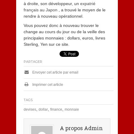
à droite, son développeur, un
expatrié
français au Japon
, a trouvé le moyen de le
rendre à nouveau opérationnel.
Vous pouvez donc à nouveau trouver le
change au cours du jour ou de la veille des
principales monnaies : dollars, euros, livres
Sterling, Yen sur ce site.
PARTAGER
Envoyer cet article par email
Imprimer cet article
TAGS
,
,
,
devises
dollar
finance
monnaie
A propos Admin