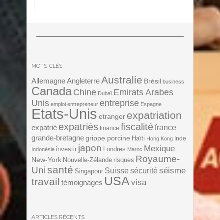
MOTS-CLÉS
Australie
Angleterre
Allemagne
Brésil
business
Canada
Chine
Emirats Arabes
Dubaï
Unis
entreprise
emploi
entrepreneur
Espagne
Etats-Unis
expatriation
etranger
expatriés
fiscalité
expatrié
france
finance
grande-bretagne
grippe porcine
Haïti
Inde
Hong Kong
japon
Mexique
investir
Londres
Indonésie
Maroc
Royaume-
New-York
Nouvelle-Zélande
risques
santé
Uni
séisme
Suisse
sécurité
Singapour
USA
travail
visa
témoignages
ARTICLES RÉCENTS