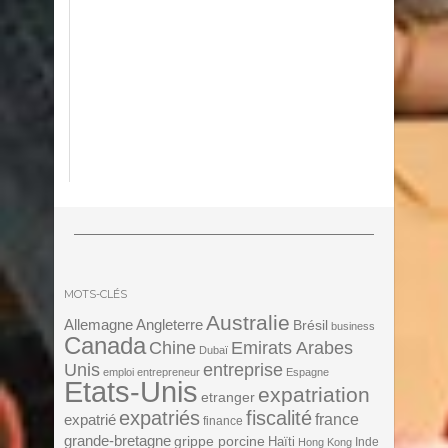
MOTS-CLÉS
Australie
Angleterre
Allemagne
Brésil
business
Canada
Chine
Emirats Arabes
Dubaï
Unis
entreprise
emploi
entrepreneur
Espagne
Etats-Unis
expatriation
etranger
expatriés
fiscalité
expatrié
france
finance
grande-bretagne
grippe porcine
Haïti
Inde
Hong Kong