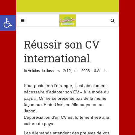
Ouvrir la barre d’outils
Réussir son CV
international
8
Articles de dossiers
12 juillet 2008
Admin
j
u
Pour postuler à l’étranger, il est absolument
i
nécessaire d’adapter son CV « à la mode du
l
l
pays ». On ne se présente pas de la même
e
façon aux Etats-Unis, en Allemagne ou au
t
Japon.
2
L’appréciation d’un CV est fortement liée à la
0
culture du pays.
1
3
Les Allemands attendent des preuves de vos