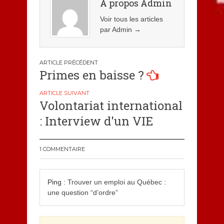
A propos Admin
Voir tous les articles
par Admin
→
Navigation
Primes en baisse ?
de
l’article
Volontariat international
: Interview d'un VIE
1 COMMENTAIRE
Ping :
Trouver un emploi au Québec :
une question “d’ordre”