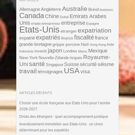
Australie
Angleterre
Allemagne
Brésil
business
Canada
Chine
Emirats Arabes
Dubaï
Unis
entreprise
emploi
entrepreneur
Espagne
Etats-Unis
expatriation
etranger
expatriés
fiscalité
expatrié
france
finance
grande-bretagne
grippe porcine
Haïti
Inde
Hong Kong
japon
Mexique
investir
Londres
Indonésie
Maroc
Royaume-
New-York
Nouvelle-Zélande
risques
santé
Uni
séisme
Suisse
sécurité
Singapour
USA
travail
visa
témoignages
ARTICLES RÉCENTS
Choisir une école française aux Etats Unis pour l’année
2026-2027.
Droits des étrangers : quel accompagnement juridique
Investissement immobilier aux Etats-Unis : un choix
déterminant pour les expatriés