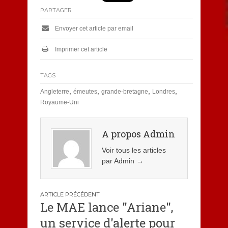
PARTAGER
Envoyer cet article par email
Imprimer cet article
TAGS
,
,
,
,
Angleterre
émeutes
grande-bretagne
Londres
Royaume-Uni
A propos Admin
Voir tous les articles
par Admin
→
Navigation
Le MAE lance "Ariane",
de
un service d'alerte pour