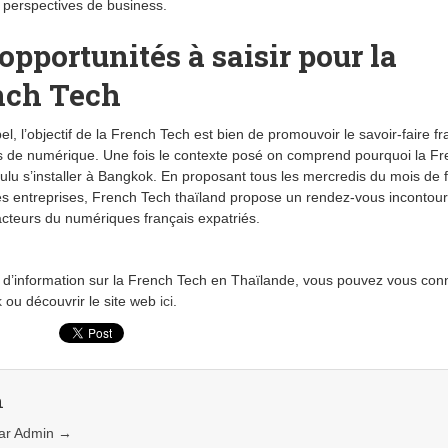
 perspectives de business.
opportunités à saisir pour la
nch Tech
el, l’objectif de la French Tech est bien de promouvoir le savoir-faire fr
 de numérique. Une fois le contexte posé on comprend pourquoi la F
ulu s’installer à Bangkok. En proposant tous les mercredis du mois de f
es entreprises, French Tech thaïland propose un rendez-vous incontou
acteurs du numériques français expatriés.
 d’information sur la French Tech en Thaïlande, vous pouvez vous con
k
ou découvrir le site web
ici
.
n
 par Admin
→