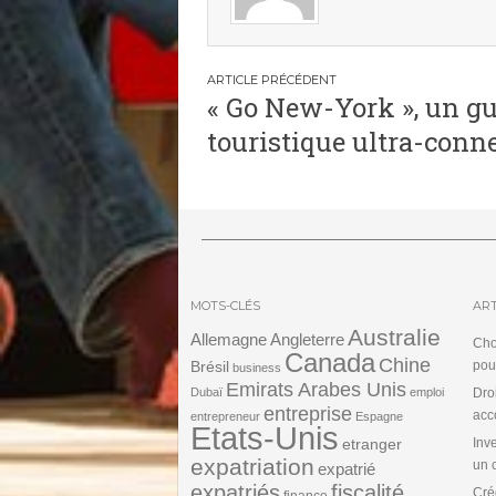
Navigation
« Go New-York », un g
de
touristique ultra-conn
l’article
MOTS-CLÉS
ART
Australie
Angleterre
Allemagne
Cho
Canada
Chine
Brésil
pou
business
Emirats Arabes Unis
Dubaï
emploi
Dro
entreprise
acc
entrepreneur
Espagne
Etats-Unis
etranger
Inv
expatriation
un 
expatrié
expatriés
fiscalité
Cré