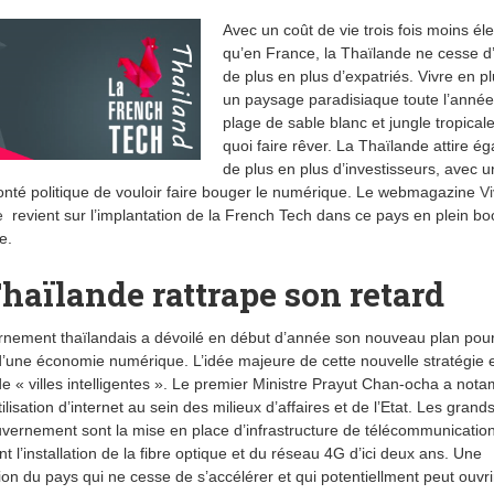
Avec un coût de vie trois fois moins él
qu’en France, la Thaïlande ne cesse d’
de plus en plus d’expatriés. Vivre en p
un paysage paradisiaque toute l’année
plage de sable blanc et jungle tropical
quoi faire rêver. La Thaïlande attire é
de plus en plus d’investisseurs, avec 
lonté politique de vouloir faire bouger le numérique. Le webmagazine
Vi
e
revient sur l’implantation de la French Tech dans ce pays en plein b
e.
haïlande rattrape son retard
nement thaïlandais a dévoilé en début d’année son nouveau plan pour
d’une économie numérique. L’idée majeure de cette nouvelle stratégie e
de « villes intelligentes ». Le premier Ministre Prayut Chan-ocha a not
ilisation d’internet au sein des milieux d’affaires et de l’Etat. Les grand
vernement sont la mise en place d’infrastructure de télécommunicatio
 l’installation de la fibre optique et du réseau 4G d’ici deux ans. Une
ation du pays qui ne cesse de s’accélérer et qui potentiellment peut ouvri