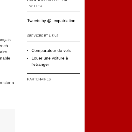
EXPATRIATION.COM SUR
TWITTER
Tweets by @_expatriation_
SERVICES ET LIENS
ançais
rench
Comparateur de vols
aire
Louer une voiture à
rnable
l'étranger
PARTENAIRES
necter à