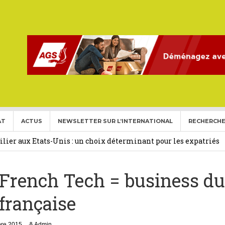
AT
ACTUS
NEWSLETTER SUR L’INTERNATIONAL
RECHERCHE
ise aux Etats Unis pour l’année 2026-2027.
27 février 2026
ier aux Etats-Unis : un choix déterminant pour les expatriés
 French Tech = business du
 Français Expatriés
30 novembre 2025
(Gold Card)
20 mai 2025
française
expatriés
2 novembre 2024
re 2015
Admin