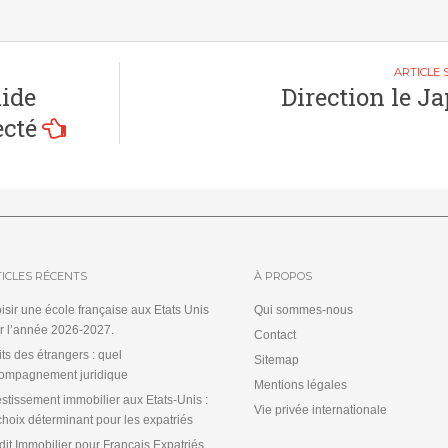
uide
Direction le Ja
ecté
ICLES RÉCENTS
À PROPOS
isir une école française aux Etats Unis
Qui sommes-nous
r l’année 2026-2027.
Contact
its des étrangers : quel
Sitemap
ompagnement juridique
Mentions légales
estissement immobilier aux Etats-Unis :
Vie privée internationale
choix déterminant pour les expatriés
dit Immobilier pour Français Expatriés