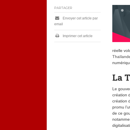
PARTAGER
Envoyer cet article par
email
Imprimer cet article
réelle vo
Thaïland
numériqu
La T
Le gouver
création 
création 
promu l’ut
de ce gou
notamment
digitalis