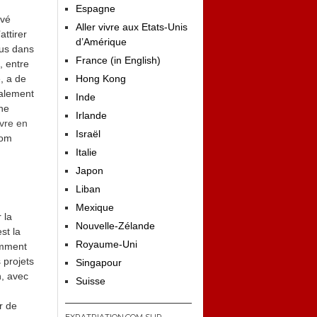
Espagne
evé
Aller vivre aux Etats-Unis
attirer
d’Amérique
lus dans
France (in English)
, entre
Hong Kong
e, a de
galement
Inde
une
Irlande
vre en
Israël
oom
Italie
Japon
Liban
Mexique
 la
Nouvelle-Zélande
st la
Royaume-Uni
amment
s projets
Singapour
n, avec
Suisse
r de