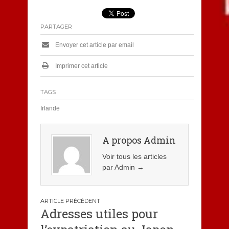
PARTAGER
Envoyer cet article par email
Imprimer cet article
TAGS
Irlande
A propos Admin
Voir tous les articles
par Admin
→
Navigation
Adresses utiles pour
de