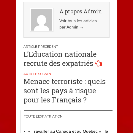
A propos Admin
Voir tous les articles
par Admin
→
Navigation
L’Education nationale
de
recrute des expatriés
l’article
Menace terroriste : quels
sont les pays à risque
pour les Français ?
TOUTE L’EXPATRIATION
« Travailler au Canada et au Québec » : le