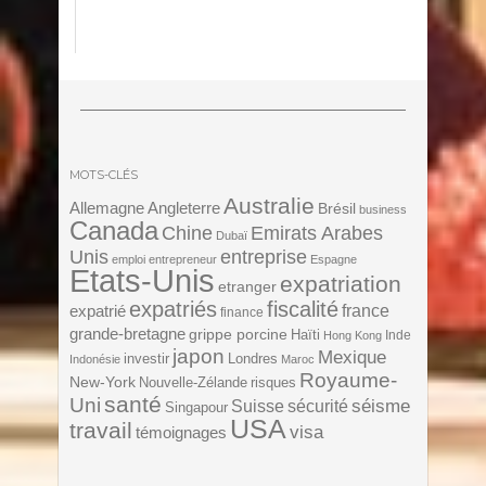
MOTS-CLÉS
Australie
Angleterre
Allemagne
Brésil
business
Canada
Chine
Emirats Arabes
Dubaï
Unis
entreprise
emploi
entrepreneur
Espagne
Etats-Unis
expatriation
etranger
expatriés
fiscalité
expatrié
france
finance
grande-bretagne
grippe porcine
Haïti
Inde
Hong Kong
japon
Mexique
investir
Londres
Indonésie
Maroc
Royaume-
New-York
Nouvelle-Zélande
risques
santé
Uni
séisme
Suisse
sécurité
Singapour
USA
travail
visa
témoignages