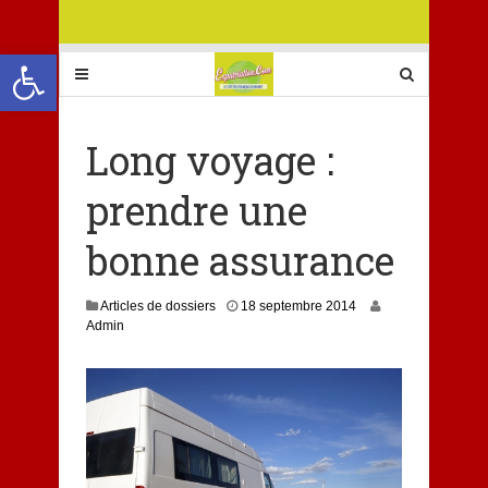
Ouvrir la barre d’outils
Long voyage :
prendre une
bonne assurance
1
Articles de dossiers
18 septembre 2014
8
Admin
f
é
v
r
i
e
r
2