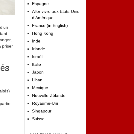
Espagne
Aller vivre aux Etats-Unis
d’Amérique
France (in English)
 d’un
Hong Kong
tant
ranger,
Inde
 priser
Irlande
Israël
iés
Italie
Japon
Liban
Mexique
aités)
Nouvelle-Zélande
Royaume-Uni
partie
Singapour
Suisse