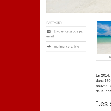
PARTAGER
Envoyer cet article par
email
Imprimer cet article
R
En 2014, 
dans 180 
nouveaux 
de leur ca
Les 