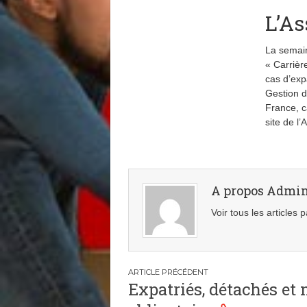
L’As
La semain
« Carrière
cas d’expa
Gestion d
France, ca
site de
l’
A propos Admi
Voir tous les articles
Navigation
Expatriés, détachés et
de