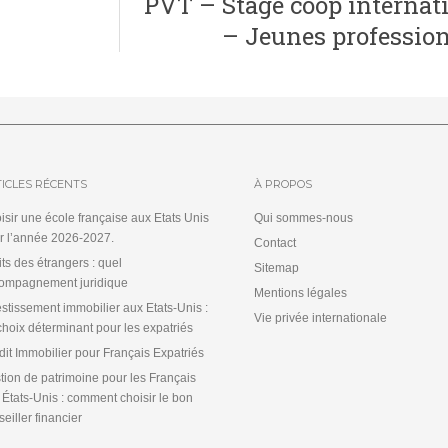
PVT – Stage coop internat
– Jeunes professio
ICLES RÉCENTS
À PROPOS
isir une école française aux Etats Unis
Qui sommes-nous
r l’année 2026-2027.
Contact
its des étrangers : quel
Sitemap
ompagnement juridique
Mentions légales
estissement immobilier aux Etats-Unis :
Vie privée internationale
choix déterminant pour les expatriés
dit Immobilier pour Français Expatriés
tion de patrimoine pour les Français
 États-Unis : comment choisir le bon
eiller financier