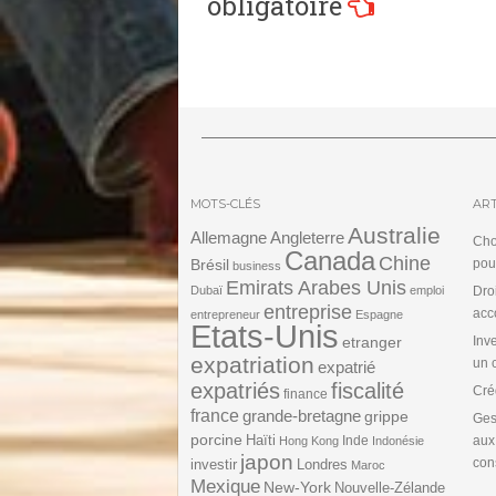
obligatoire
l’article
MOTS-CLÉS
ART
Australie
Angleterre
Allemagne
Cho
Canada
Chine
Brésil
pou
business
Emirats Arabes Unis
Dubaï
emploi
Dro
entreprise
acc
entrepreneur
Espagne
Etats-Unis
etranger
Inv
expatriation
un 
expatrié
expatriés
fiscalité
Cré
finance
france
grande-bretagne
grippe
Ges
porcine
Haïti
Inde
aux
Hong Kong
Indonésie
japon
cons
investir
Londres
Maroc
Mexique
New-York
Nouvelle-Zélande