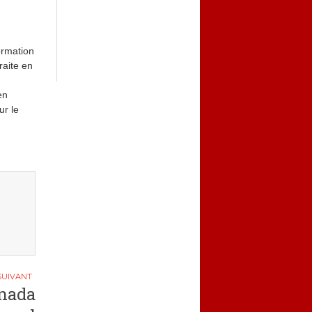
ormation
raite en
en
ur le
anada