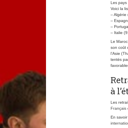
Les pays 
Voici la 
– Algérie
– Espagn
– Portuga
– Italie (
Le Maroc 
son coût 
l’Asie (T
tentés pa
favorable
Retr
à l’
Les retrai
Français 
En savoir
internatio