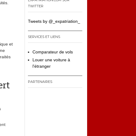
EXPATRIATION.COM SUR
ités.
TWITTER
Tweets by @_expatriation_
SERVICES ET LIENS
ique et
mme
Comparateur de vols
raités
Louer une voiture à
l'étranger
ert
PARTENAIRES
s
ent