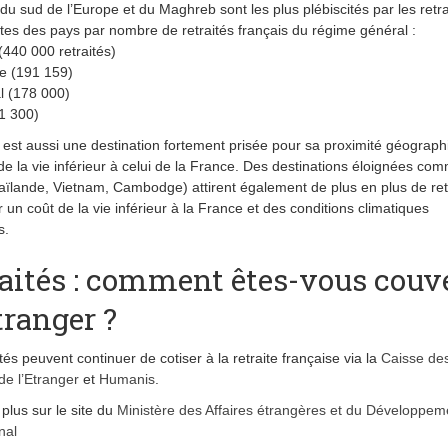
du sud de l’Europe et du Maghreb sont les plus plébiscités par les retra
listes des pays par nombre de retraités français du régime général :
 (440 000 retraités)
e (191 159)
l (178 000)
91 300)
est aussi une destination fortement prisée pour sa proximité géograph
de la vie inférieur à celui de la France. Des destinations éloignées co
haïlande, Vietnam, Cambodge) attirent également de plus en plus de ret
r un coût de la vie inférieur à la France et des conditions climatiques
s.
aités : comment êtes-vous couv
étranger ?
tés peuvent continuer de cotiser à la retraite française via la
Caisse de
de l’Etranger
et
Humanis
.
 plus sur le site du
Ministère des Affaires étrangères et du Développem
nal