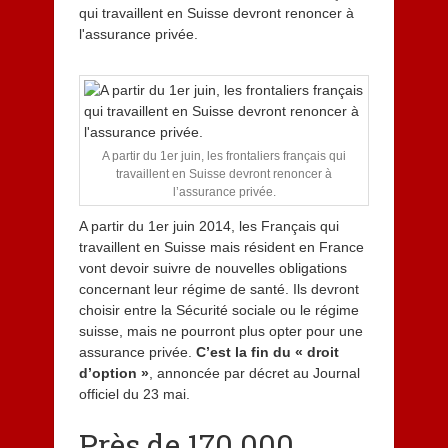
m
b
r
e
2
0
1
4
A partir du 1er juin, les frontaliers français qui
travaillent en Suisse devront renoncer à
l’assurance privée.
A partir du 1er juin 2014, les Français qui
travaillent en Suisse mais résident en France
vont devoir suivre de nouvelles obligations
concernant leur régime de santé. Ils devront
choisir entre la Sécurité sociale ou le régime
suisse, mais ne pourront plus opter pour une
assurance privée.
C’est la fin du « droit
d’option »
, annoncée par décret au Journal
officiel du 23 mai.
Près de 170 000