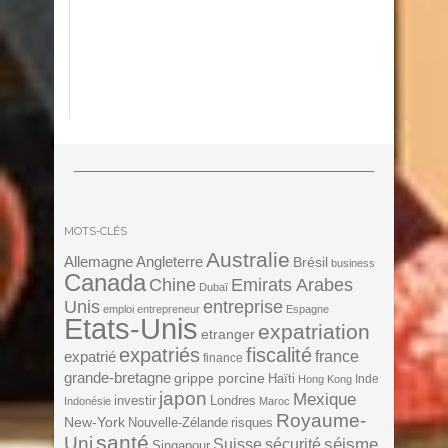
MOTS-CLÉS
Australie
Angleterre
Allemagne
Brésil
business
Canada
Chine
Emirats Arabes
Dubaï
Unis
entreprise
emploi
entrepreneur
Espagne
Etats-Unis
expatriation
etranger
expatriés
fiscalité
expatrié
france
finance
grande-bretagne
grippe porcine
Haïti
Inde
Hong Kong
japon
Mexique
investir
Londres
Indonésie
Maroc
Royaume-
New-York
Nouvelle-Zélande
risques
santé
Uni
séisme
Suisse
sécurité
Singapour