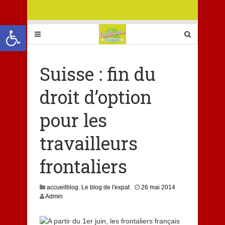
Ouvrir la barre d’outils
Suisse : fin du
droit d’option
pour les
travailleurs
frontaliers
3
accueilblog
,
Le blog de l'expat
26 mai 2014
n
Admin
o
v
e