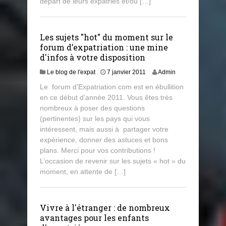
départ de leurs expatriés et/ou […]
Les sujets "hot" du moment sur le
forum d’expatriation : une mine
d'infos à votre disposition
1
Le blog de l'expat
7 janvier 2011
Admin
5
Le forum d’Expatriation.com est en ébullition
j
en ce début d’année 2011. Vous êtes très
u
nombreux à poser des questions
i
l
(pertinentes) sur les pays qui vous
l
intéressent, mais aussi à partager votre
e
expérience, donner des astuces et bons
t
plans. Merci pour vos contributions !
2
L’occasion de revenir sur les sujets « hot » du
0
moment, en attente de […]
1
3
Vivre à l'étranger : de nombreux
avantages pour les enfants