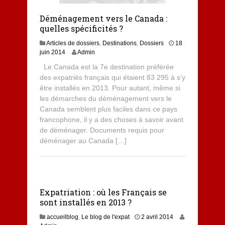
Déménagement vers le Canada :
quelles spécificités ?
Articles de dossiers
,
Destinations
,
Dossiers
18
1
juin 2014
Admin
5
Le Canada est la 7e destination préférée
o
des expatriés français qui étaient 83 295 à s’y
c
être installés en 2013. Pour autant, même si
t
o
les démarches du déménagement vers le
b
Canada semblent plus faciles dans ce pays
r
francophone, il y a des choses à savoir avant
e
de déménager. Documents requis pour
2
déménager au Canada […]
0
2
0
Expatriation : où les Français se
sont installés en 2013 ?
2
accueilblog
,
Le blog de l'expat
2 avril 2014