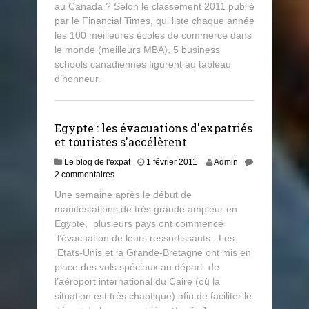
au Canada ? Selon le classement 2011 publié
par le Financial Times, qui liste chaque année
les 100 meilleures écoles de commerce dans
le monde (meilleurs MBA), 5 business
schools canadiennes figurent au tableau
d’honneur.
Egypte : les évacuations d'expatriés
et touristes s'accélèrent
Le blog de l'expat
1 février 2011
Admin
2 commentaires
Une semaine après le début de
manifestations de très grande ampleur en
Egypte, plusieurs pays ont commencé
l’évacuation de leurs ressortissants. Les
Etats-Unis et la Grande-Bretagne ont mis en
place des vols spéciaux au départ de
l’aéroport international du Caire (où la
situation est très chaotique) afin de faciliter le