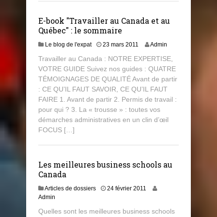
E-book "Travailler au Canada et au
Québec" : le sommaire
Le blog de l'expat
23 mars 2011
Admin
Travailler au Canada : NOTRE EXPERTISE,
VOTRE GUIDE Suivez nos guides : QUATRE
TÉMOIGNAGES DE QUALITÉ Avant de partir
: CE QU’IL FAUT SAVOIR, CE QU’IL FAUT
FAIRE 1. Avant de partir 2. Permis de travail :
pour qui ? 3. La « trousse » : toutes vos
démarches administratives en un clin d’œil
FOCUS […]
Les meilleures business schools au
Canada
Articles de dossiers
24 février 2011
Admin
Quelles sont les meilleures business schools