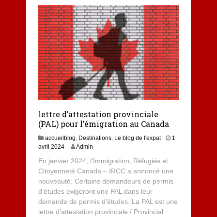
lettre d’attestation provinciale
(PAL) pour l’émigration au Canada
accueilblog
,
Destinations
,
Le blog de l'expat
1
1
avril 2024
Admin
a
En janvier 2024, l’Immigration, Réfugiés et
v
Citoyenneté Canada – IRCC a annoncé une
r
nouveauté. Certains demandeurs de permis
i
l
d’études exigeront une PAL dans leur
2
demande de permis d’études. La PAL est une
0
lettre d’attestation provinciale / Provincial
2