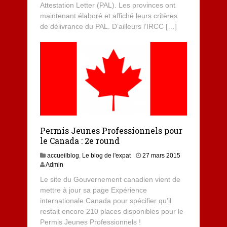
Attestation Letter (PAL). Les provinces ont
4
maintenant élaboré et affiché leurs critères
de délivrance du PAL. D’ailleurs l’IRCC […]
Permis Jeunes Professionnels pour
le Canada : 2e round
2
accueilblog
,
Le blog de l'expat
27 mars 2015
7
Admin
m
Le site du Gouvernement canadien vient de
a
mettre à jour sa page Expérience
r
internationale Canada pour spécifier qu’il
s
2
restait encore 210 places disponibles pour le
0
Permis Jeunes Professionnels !