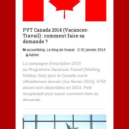
PVT Canada 2014 (Vacances-
Travail) : comment faire sa
demande ?
accueilblog
,
Le blog de l'expat
31 janvier 2014
3
Admin
1
La campagne d’inscription 2014
j
au Programme Vacances-Travail (Working
a
Holiday Visa) pour le Canada ouvre
n
v
officiellement demain (1er février 2014). 6750
i
places sont disponibles en 2014. Petit
e
récapitulatif pour savoir comment faire sa
r
demande.
2
0
1
4