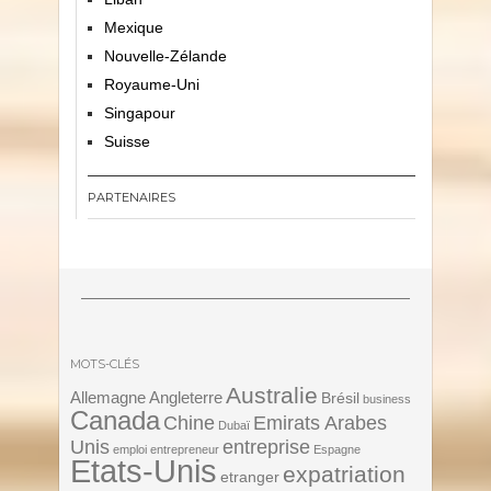
Mexique
Nouvelle-Zélande
Royaume-Uni
Singapour
Suisse
PARTENAIRES
MOTS-CLÉS
Australie
Angleterre
Allemagne
Brésil
business
Canada
Chine
Emirats Arabes
Dubaï
Unis
entreprise
emploi
entrepreneur
Espagne
Etats-Unis
expatriation
etranger