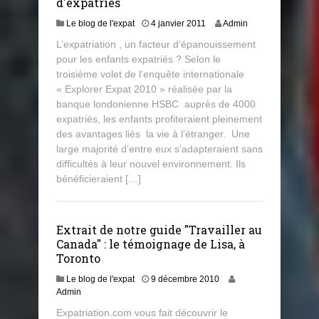
d'expatriés
Le blog de l'expat
4 janvier 2011
Admin
L’expatriation , un facteur d’épanouissement
pour les enfants expatriés ? Selon le
troisième volet de l’enquête internationale
« Explorer Expat 2010 » réalisée par la
banque londonienne HSBC auprès de 4000
expatriés, les enfants profiteraient pleinement
des avantages liés la vie à l’étranger. Une
large majorité d’entre eux s’adapteraient sans
difficultés à leur nouvel environnement. Ils
bénéficieraient […]
Extrait de notre guide "Travailler au
Canada" : le témoignage de Lisa, à
Toronto
Le blog de l'expat
9 décembre 2010
Admin
Expatriation.com vous fait découvrir le