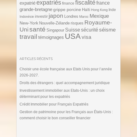
expatriés
fiscalité
expatrié
france
finance
grande-bretagne
grippe porcine
Haïti
Inde
Hong Kong
japon
Mexique
investir
Londres
Indonésie
Maroc
Royaume-
New-York
Nouvelle-Zélande
risques
santé
Uni
séisme
Suisse
sécurité
Singapour
USA
travail
visa
témoignages
ARTICLES RÉCENTS
Choisir une école française aux Etats Unis pour l’année
2026-2027.
Droits des étrangers : quel accompagnement juridique
Investissement immobilier aux Etats-Unis : un choix
déterminant pour les expatriés
Crédit Immobilier pour Français Expatriés
Gestion de patrimoine pour les Français aux États-Unis :
comment choisir le bon conseiller financier