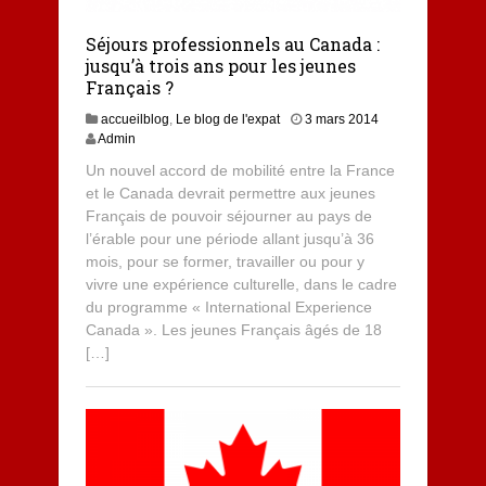
Séjours professionnels au Canada :
jusqu’à trois ans pour les jeunes
Français ?
3
accueilblog
,
Le blog de l'expat
3 mars 2014
m
Admin
a
Un nouvel accord de mobilité entre la France
r
et le Canada devrait permettre aux jeunes
s
Français de pouvoir séjourner au pays de
2
0
l’érable pour une période allant jusqu’à 36
1
mois, pour se former, travailler ou pour y
4
vivre une expérience culturelle, dans le cadre
du programme « International Experience
Canada ». Les jeunes Français âgés de 18
[…]