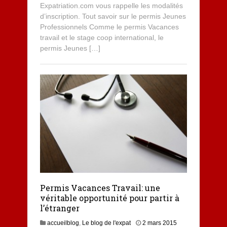
1
Expatriation.com vous rappelle les modalités
5
d’inscription. Tout savoir sur le permis Jeunes
Professionnels Comme le permis Vacances
travail et le stage coop international, le
permis Jeunes […]
Permis Vacances Travail: une
véritable opportunité pour partir à
l’étranger
3
accueilblog
,
Le blog de l'expat
2 mars 2015