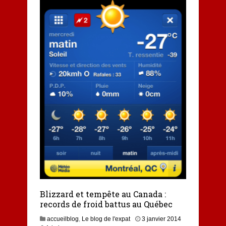
Blizzard et tempête au Canada :
records de froid battus au Québec
3
accueilblog
,
Le blog de l'expat
3 janvier 2014