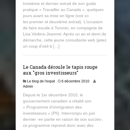
troisième et dernier extrait de son guide
pratique « Travailler au Canada », quelques
jours avant sa mise en ligne (voir ici
les premier et deuxième extrait). L’occasion
de faire escale à Toronto, en compagnie de
Lisa Védère-Jeannet. Après un an et demi de
démarche, cette jeune consultante web (jetez
un coup d’oeil à […]
Le Canada déroule le tapis rouge
aux "gros investisseurs"
Le blog de l'expat
6 décembre 2010
Admin
Depuis le 1er décembre 2010, le
gouvernement canadien a rétabli son
« Programme d’immigration des
investisseurs » (PII). Interrompu en juin
dernier -en partie en raison de son succès-,
ce programme reprend donc avec des