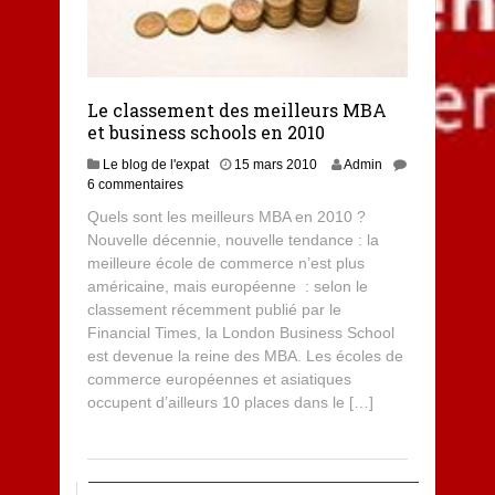
Le classement des meilleurs MBA
et business schools en 2010
Le blog de l'expat
15 mars 2010
Admin
6 commentaires
Quels sont les meilleurs MBA en 2010 ?
Nouvelle décennie, nouvelle tendance : la
meilleure école de commerce n’est plus
américaine, mais européenne : selon le
classement récemment publié par le
Financial Times, la London Business School
est devenue la reine des MBA. Les écoles de
commerce européennes et asiatiques
occupent d’ailleurs 10 places dans le […]