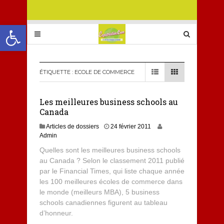
Ouvrir la barre d’outils
ÉTIQUETTE :
ECOLE DE COMMERCE
Les meilleures business schools au
Canada
Articles de dossiers
24 février 2011
Admin
Quelles sont les meilleures business schools
au Canada ? Selon le classement 2011 publié
par le Financial Times, qui liste chaque année
les 100 meilleures écoles de commerce dans
le monde (meilleurs MBA), 5 business
schools canadiennes figurent au tableau
d’honneur.