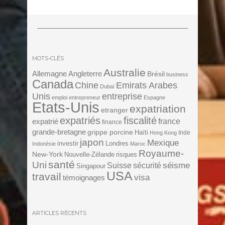
MOTS-CLÉS
Australie
Angleterre
Allemagne
Brésil
business
Canada
Chine
Emirats Arabes
Dubaï
Unis
entreprise
emploi
entrepreneur
Espagne
Etats-Unis
expatriation
etranger
expatriés
fiscalité
expatrié
france
finance
grande-bretagne
grippe porcine
Haïti
Inde
Hong Kong
japon
Mexique
investir
Londres
Indonésie
Maroc
Royaume-
New-York
Nouvelle-Zélande
risques
santé
Uni
séisme
Suisse
sécurité
Singapour
USA
travail
visa
témoignages
ARTICLES RÉCENTS