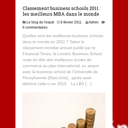
Classement business schools 2011 :
les meilleurs MBA dans le monde
Le blog de l'expat
6 février 2011
Admin
6 commentaires
Quelles sont les meilleures business schools
dans le monde en 2011 ? Selon le
classement mondial annuel publié par le
Financial Times, la London Business School
reste en tête des meilleures écoles de
commerce au plan international, ex aequo
avec la business school de l’Université de
Pensylvannie (Etas-Unis), après avoir
détrôné celle-ci en 2010. La LBS […]