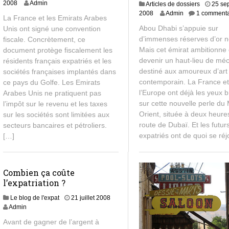
8
2008
Admin
Articles de dossiers
25 se
j
8
2008
Admin
1 commenta
La France et les Emirats Arabes
u
j
Abou Dhabi s’appuie sur
Unis ont signé une convention
i
u
d’immenses réserves d’or no
fiscale. Concrètement, ce
l
i
l
Mais cet émirat ambitionne
document protège fiscalement les
l
e
l
devenir un haut-lieu de mé
résidents français expatriés et les
t
e
destiné aux amoureux d’art
sociétés françaises implantés dans
2
t
contemporain. La France e
ce pays du Golfe. Les Emirats
0
2
l’Europe ont déjà les yeux 
Arabes Unis ne pratiquent pas
1
0
sur cette nouvelle perle du
l’impôt sur le revenu et les taxes
3
1
Orient, située à deux heure
sur les sociétés sont limitées aux
3
route de Dubaï. Et les futur
secteurs bancaires et pétroliers.
expatriés ont de quoi se réj
[…]
Combien ça coûte
l’expatriation ?
Le blog de l'expat
21 juillet 2008
Admin
Avant de gagner de l’argent à