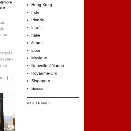
ptembre
Hong Kong
ire
Inde
Irlande
ir.
Israël
 de
cénat
Italie
Japon
t
Liban
braqués
Mexique
 Moyen-
s de
Nouvelle-Zélande
s
Royaume-Uni
ouir […]
Singapour
Suisse
PARTENAIRES