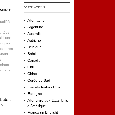
DESTINATIONS
ptembre
Allemagne
ualifiés
Argentine
antées
Australie
ici une
Autriche
groupes
Belgique
s offres
Brésil
Dhabi.
s
Canada
mirats
Chili
és dans
Chine
Corée du Sud
Emirats Arabes Unis
Espagne
habi :
Aller vivre aux Etats-Unis
es
d’Amérique
France (in English)