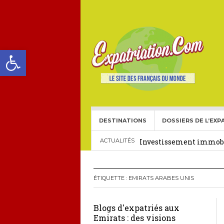
Ouvrir la barre d’outils
DESTINATIONS
DOSSIERS DE L’EXP
Choisir une école frança
Investissement immobil
ACTUALITÉS
29 décembre 2025
Crédit Immobilier pour
ÉTIQUETTE :
EMIRATS ARABES UNIS
Le visa américain Gold 
Blogs d'expatriés aux
Héritage pour Français 
Emirats : des visions