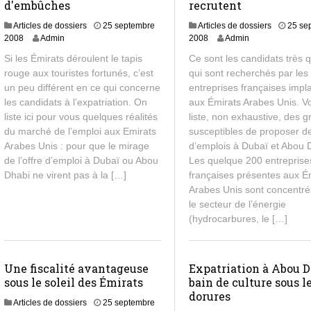
d'embûches
recrutent
Articles de dossiers
25 septembre
Articles de dossiers
25 se
8
8
2008
Admin
2008
Admin
j
j
Si les Émirats déroulent le tapis
Ce sont les candidats très q
u
u
rouge aux touristes fortunés, c’est
qui sont recherchés par les
i
i
un peu différent en ce qui concerne
entreprises françaises impl
l
l
l
l
les candidats à l’expatriation. On
aux Émirats Arabes Unis. Vo
e
e
liste ici pour vous quelques réalités
liste, non exhaustive, des 
t
t
du marché de l’emploi aux Emirats
susceptibles de proposer de
2
2
Arabes Unis : pour que le mirage
d’emplois à Dubaï et Abou 
0
0
de l’offre d’emploi à Dubaï ou Abou
Les quelque 200 entreprise
1
1
Dhabi ne virent pas à la […]
françaises présentes aux É
3
3
Arabes Unis sont concentr
le secteur de l’énergie
(hydrocarbures, le […]
Une fiscalité avantageuse
Expatriation à Abou D
sous le soleil des Émirats
bain de culture sous l
dorures
Articles de dossiers
25 septembre