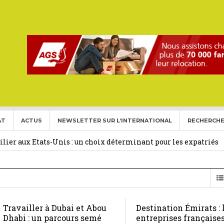
AT
ACTUS
NEWSLETTER SUR L’INTERNATIONAL
RECHERCHE
ise aux Etats Unis pour l’année 2026-2027.
27 février 2026
ier aux Etats-Unis : un choix déterminant pour les expatriés
 Français Expatriés
30 novembre 2025
(Gold Card)
20 mai 2025
Travailler à Dubai et Abou
Destination Émirats : 
expatriés
2 novembre 2024
Dhabi : un parcours semé
entreprises française