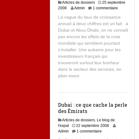
Articles de dossiers
25 septembre
8
2008
Admin
1 commentaire
j
La vague du taux de croissance
u
annuel à deux chiffres est un fait : à
i
Dubaï et Abou Dhabi, on ne connaît
l
l
pas encore les effets de la crise
e
mondiale qui semblent pourtant
t
s’installer. Une aubaine pour les
2
investisseurs français qui
0
trouveront surtout leur bonheur
1
dans le secteur des services, en
3
plein essor.
Dubaï : ce que cache la perle
des Émirats
Articles de dossiers
,
Le blog de
8
l'expat
22 septembre 2008
j
Admin
1 commentaire
u