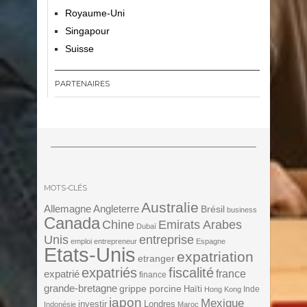
Royaume-Uni
Singapour
Suisse
PARTENAIRES
MOTS-CLÉS
Australie
Angleterre
Allemagne
Brésil
business
Canada
Chine
Emirats Arabes
Dubaï
Unis
entreprise
emploi
entrepreneur
Espagne
Etats-Unis
expatriation
etranger
expatriés
fiscalité
expatrié
france
finance
grande-bretagne
grippe porcine
Haïti
Inde
Hong Kong
japon
Mexique
investir
Londres
Indonésie
Maroc