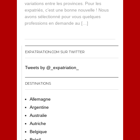
variations entre les provinces. Pour les
expatriés, c’est une bonne nouvelle ! Nous
avons sélectionné pour vous quelques
professions en demande au […]
EXPATRIATION.COM SUR TWITTER
Tweets by @_expatriation_
DESTINATIONS
Allemagne
Argentine
Australie
Autriche
Belgique
Brésil