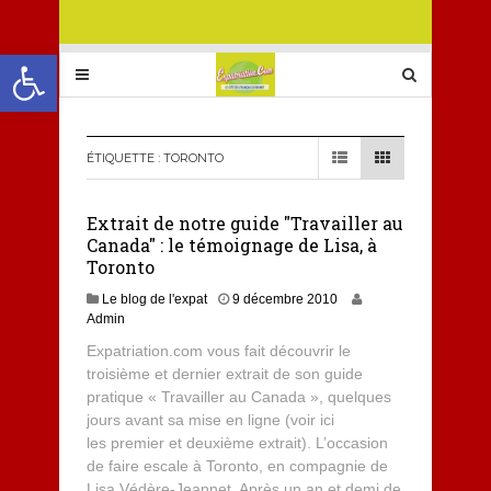
Ouvrir la barre d’outils
ÉTIQUETTE :
TORONTO
Extrait de notre guide "Travailler au
Canada" : le témoignage de Lisa, à
Toronto
Le blog de l'expat
9 décembre 2010
Admin
Expatriation.com vous fait découvrir le
troisième et dernier extrait de son guide
pratique « Travailler au Canada », quelques
jours avant sa mise en ligne (voir ici
les premier et deuxième extrait). L’occasion
de faire escale à Toronto, en compagnie de
Lisa Védère-Jeannet. Après un an et demi de