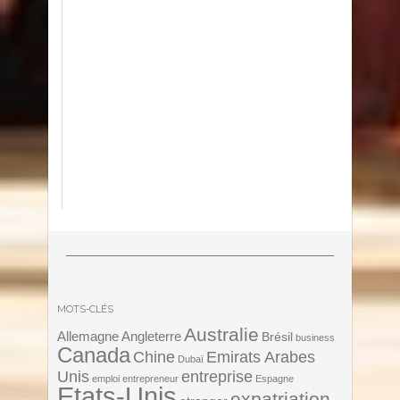
MOTS-CLÉS
Australie
Angleterre
Allemagne
Brésil
business
Canada
Chine
Emirats Arabes
Dubaï
Unis
entreprise
emploi
entrepreneur
Espagne
Etats-Unis
expatriation