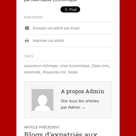
PARTAGER
Envoyer cet article par email
Imprimer cet article
TAGS
,
,
,
assurance chômage
crise économique
Etats-Unis
,
,
indemnité
Royaume-Uni
trader
A propos Admin
Voir tous les articles
par Admin
→
Navigation
Blogs d'expatriés aux