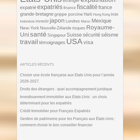
etranger
expatriés
fiscalité
expatrié
france
finance
grande-bretagne
grippe porcine
Haïti
Inde
Hong Kong
japon
Mexique
investir
Londres
Indonésie
Maroc
Royaume-
New-York
Nouvelle-Zélande
risques
santé
Uni
séisme
Suisse
sécurité
Singapour
USA
travail
visa
témoignages
ARTICLES RÉCENTS
Choisir une école française aux Etats Unis pour l’année
2026-2027.
Droits des étrangers : quel accompagnement juridique
Investissement immobilier aux Etats-Unis : un choix
déterminant pour les expatriés
Crédit Immobilier pour Français Expatriés
Gestion de patrimoine pour les Français aux États-Unis :
comment choisir le bon conseiller financier