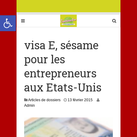
Ouvrir la barre d’outils
visa E, sésame
pour les
entrepreneurs
aux Etats-Unis
1
Articles de dossiers
13 février 2015
3
Admin
j
u
i
l
l