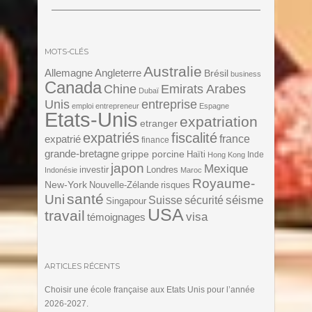
MOTS-CLÉS
Australie
Angleterre
Allemagne
Brésil
business
Canada
Chine
Emirats Arabes
Dubaï
Unis
entreprise
emploi
entrepreneur
Espagne
Etats-Unis
expatriation
etranger
expatriés
fiscalité
expatrié
france
finance
grande-bretagne
grippe porcine
Haïti
Inde
Hong Kong
japon
Mexique
investir
Londres
Indonésie
Maroc
Royaume-
New-York
Nouvelle-Zélande
risques
santé
Uni
séisme
Suisse
sécurité
Singapour
USA
travail
visa
témoignages
ARTICLES RÉCENTS
Choisir une école française aux Etats Unis pour l’année
2026-2027.