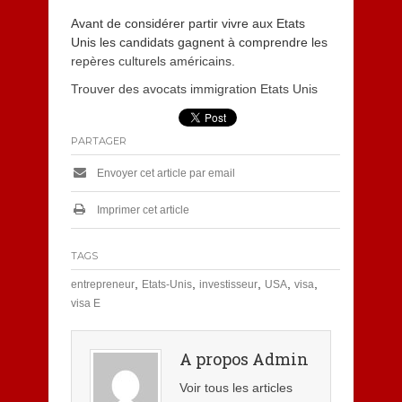
Avant de considérer partir vivre aux Etats
Unis les candidats gagnent à comprendre les
repères culturels américains
.
Trouver des avocats immigration Etats Unis
PARTAGER
Envoyer cet article par email
Imprimer cet article
TAGS
,
,
,
,
,
entrepreneur
Etats-Unis
investisseur
USA
visa
visa E
A propos Admin
Voir tous les articles