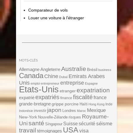
Comparateur de vols
Louer une voiture à l'étranger
MOTS-CLÉS
Australie
Angleterre
Allemagne
Brésil
business
Canada
Chine
Emirats Arabes
Dubaï
Unis
entreprise
emploi
entrepreneur
Espagne
Etats-Unis
expatriation
etranger
expatriés
fiscalité
expatrié
france
finance
grande-bretagne
grippe porcine
Haïti
Inde
Hong Kong
japon
Mexique
investir
Londres
Indonésie
Maroc
Royaume-
New-York
Nouvelle-Zélande
risques
santé
Uni
séisme
Suisse
sécurité
Singapour
USA
travail
visa
témoignages