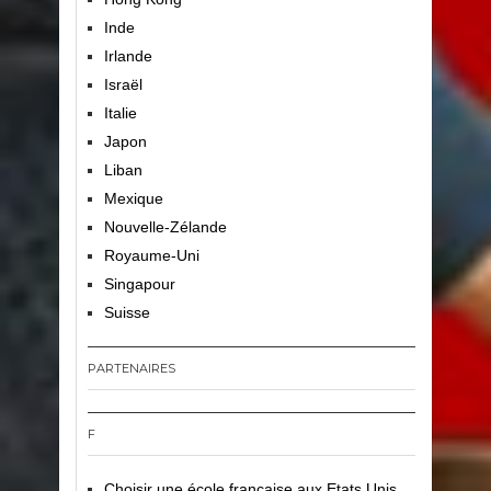
Inde
Irlande
Israël
Italie
Japon
Liban
Mexique
Nouvelle-Zélande
Royaume-Uni
Singapour
Suisse
PARTENAIRES
F
Choisir une école française aux Etats Unis