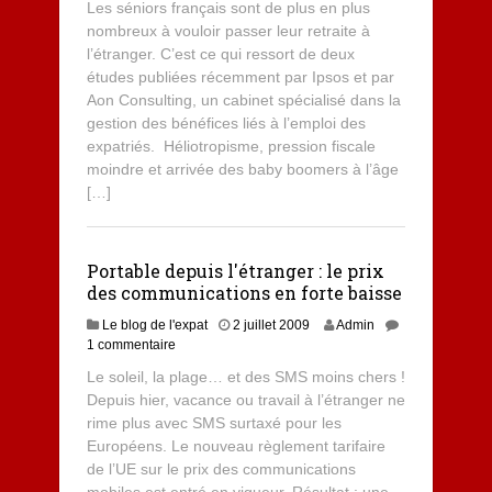
Les séniors français sont de plus en plus
nombreux à vouloir passer leur retraite à
l’étranger. C’est ce qui ressort de deux
études publiées récemment par Ipsos et par
Aon Consulting, un cabinet spécialisé dans la
gestion des bénéfices liés à l’emploi des
expatriés. Héliotropisme, pression fiscale
moindre et arrivée des baby boomers à l’âge
[…]
Portable depuis l'étranger : le prix
des communications en forte baisse
Le blog de l'expat
2 juillet 2009
Admin
1 commentaire
Le soleil, la plage… et des SMS moins chers !
Depuis hier, vacance ou travail à l’étranger ne
rime plus avec SMS surtaxé pour les
Européens. Le nouveau règlement tarifaire
de l’UE sur le prix des communications