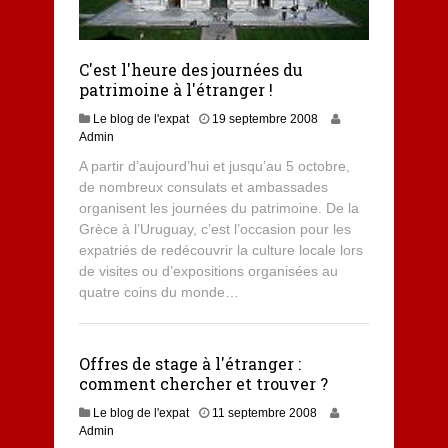
C'est l'heure des journées du
patrimoine à l'étranger !
Le blog de l'expat
19 septembre 2008
Admin
A partir d’aujourd’hui et jusqu’au 5 octobre,
de nombreux consulats et ambassades
organisent les journées du patrimoine. De la
Grèce à l’Uruguay, c’est l’occasion pour les
expatriés de redécouvrir la culture locale lors
de visites ou d’expositions organisées au
quatre coins du monde…
Offres de stage à l'étranger :
comment chercher et trouver ?
Le blog de l'expat
11 septembre 2008
Admin