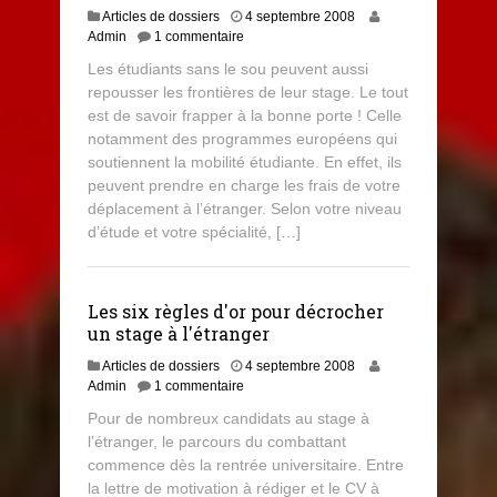
Articles de dossiers
4 septembre 2008
Admin
1 commentaire
Les étudiants sans le sou peuvent aussi
repousser les frontières de leur stage. Le tout
est de savoir frapper à la bonne porte ! Celle
notamment des programmes européens qui
soutiennent la mobilité étudiante. En effet, ils
peuvent prendre en charge les frais de votre
déplacement à l’étranger. Selon votre niveau
d’étude et votre spécialité, […]
Les six règles d'or pour décrocher
un stage à l'étranger
Articles de dossiers
4 septembre 2008
Admin
1 commentaire
Pour de nombreux candidats au stage à
l’étranger, le parcours du combattant
commence dès la rentrée universitaire. Entre
la lettre de motivation à rédiger et le CV à