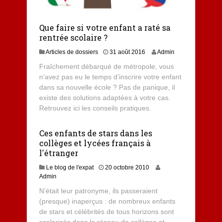
Que faire si votre enfant a raté sa
rentrée scolaire ?
1
Articles de dossiers
31 août 2016
Admin
7
Fraîchement débarqué de métropole, vous
m
n’avez pas eu le temps d’inscrire votre enfant
a
dans sa nouvelle école ? Pas de panique, il
r
s
existe des solutions adaptées à votre cas.
2
Retrouvez ici les conseils pratiques.
0
2
Ces enfants de stars dans les
0
collèges et lycées français à
l'étranger
Le blog de l'expat
20 octobre 2010
Admin
N’était leur patronyme, ils passeraient
(presque) inaperçus : de nombreux enfants
de stars et célébrités de tous horizons sont