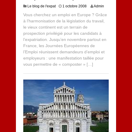
Le blog de l'expat
1 octobre 2008
Admin
Vous cherchez un emploi en Europe ? Grâce
à l’harmonisation de la législation du travail,
le vieux continent est un terrain de
prospection privilégié pour les candidats à
l’expatriation. Jusqu’en novembre partout en
France, les Journées Européennes de
l’Emploi réunissent demandeurs d’emploi et
employeurs : une manifestation taillée pour
vous permettre de « composter » […]