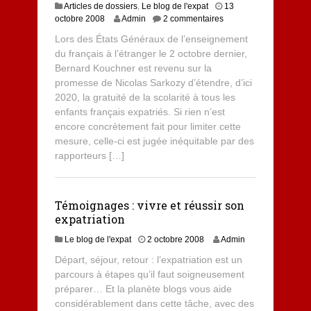
Articles de dossiers
,
Le blog de l'expat
13
octobre 2008
Admin
2 commentaires
Lors des États Généraux de l’enseignement
du français à l’étranger le 2 octobre dernier,
Bernard Kouchner est revenu sur la
promesse de Nicolas Sarkozy d’étendre, d’ici
2020, la gratuité de la scolarité à tous les
enfants français expatriés. Si rien n’est
encore concrètement fait pour limiter cette
mesure, celle-ci est jugée inéquitable par des
rapporteurs […]
Témoignages : vivre et réussir son
expatriation
Le blog de l'expat
2 octobre 2008
Admin
Départ, séjour, retour : l’expatriation est un
parcours à étapes qu’il faut soigneusement
préparer… Et la planète blogs vous aide
considérablement dans cette tâche, avec des