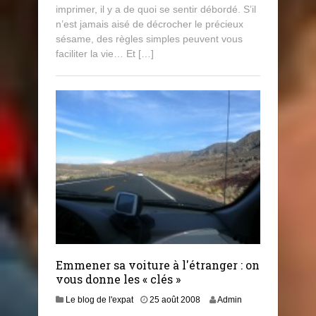
imprimer, il y a de quoi se sentir débordé. S’il
n’est jamais aisé de décrocher le précieux
sésame, des règles simples peuvent vous
faciliter la vie… Et […]
Emmener sa voiture à l'étranger : on
vous donne les « clés »
Le blog de l'expat
25 août 2008
Admin