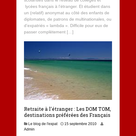
scolarisés dans le réseau de collèges et
lycées français à l’étranger. Et étudient dans
un (relatif) anonymat au côté des enfants de
diplomates, de patrons de multinationales, ou
d’expatriés « lambda ». Difficile pour eux de
passer complètement […]
Retraite à l'étranger : Les DOM TOM,
destinations préférées des Français
Le blog de l'expat
15 septembre 2010
Admin