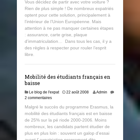
Vous décidez de partir avec votre voiture ?
Rien de plus simple ! De nombreux expatriés
optent pour cette solution, principalement à
l’intérieur de l’Union Européenne. Mais
attention à ne pas manquer certaines étapes
: assurance, carte grise, plaque
d’immatriculation… Dans tous les cas, il y a
des règles à respecter pour rouler l’esprit
libre.
Mobilité des étudiants français en
baisse
Le blog de l'expat
22 août 2008
Admin
2 commentaires
Malgré le succès du programme Erasmus, la
mobilité des étudiants français est en baisse
de 25% sur la pé riode 2000-2006. Moins
nombreux, les candidats partent étudier de
plus en plus loin : souvent un galop d’essai
avant l’ expatriation proprement dite.