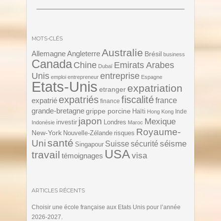
MOTS-CLÉS
Australie
Angleterre
Allemagne
Brésil
business
Canada
Chine
Emirats Arabes
Dubaï
Unis
entreprise
emploi
entrepreneur
Espagne
Etats-Unis
expatriation
etranger
expatriés
fiscalité
expatrié
france
finance
grande-bretagne
grippe porcine
Haïti
Inde
Hong Kong
japon
Mexique
investir
Londres
Indonésie
Maroc
Royaume-
New-York
Nouvelle-Zélande
risques
santé
Uni
séisme
Suisse
sécurité
Singapour
USA
travail
visa
témoignages
ARTICLES RÉCENTS
Choisir une école française aux Etats Unis pour l’année
2026-2027.