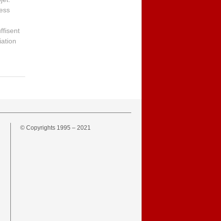
ness
ffisent
iation
© Copyrights 1995 – 2021