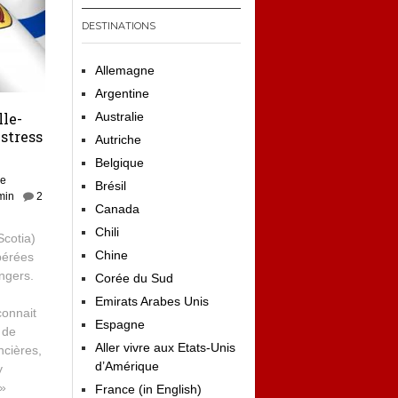
DESTINATIONS
Allemagne
Argentine
lle-
Australie
 stress
Autriche
Belgique
de
Brésil
min
2
Canada
Chili
cotia)
Chine
pérées
ngers.
Corée du Sud
a
Emirats Arabes Unis
connait
Espagne
 de
Aller vivre aux Etats-Unis
ncières,
d’Amérique
y
 »
France (in English)