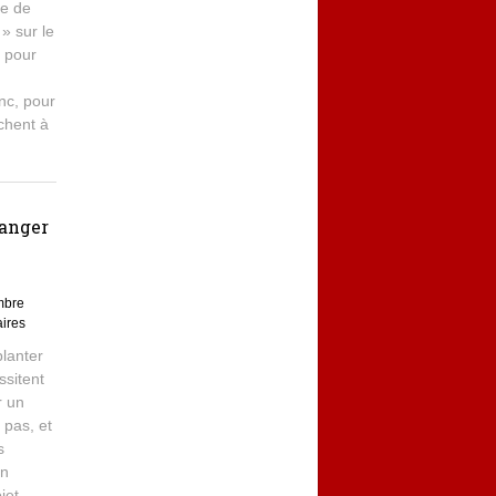
re de
» sur le
e pour
onc, pour
chent à
ranger
mbre
ires
planter
ssitent
r un
 pas, et
s
an
jet.