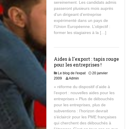
sereinement. Les candidats admis
passeront plusieurs mois auprès
d’un dirigeant d’entreprise
expérimenté dans un pays de
l’Union Européenne. L’objectif :
former les stagiaires à la […]
Aides à l'export : tapis rouge
pour les entreprises !
Le blog de l'expat
20 janvier
2009
Admin
« réforme du dispositif d’aide à
l’export : nouvelles aides pour les
entreprises » Plus de débouchés
pour les entreprises, plus de
subventions : l’horizon devrait
s’éclaircir pour les PME françaises
qui cherchent des débouchés à
l’étranger. C’est en tous cas ce que