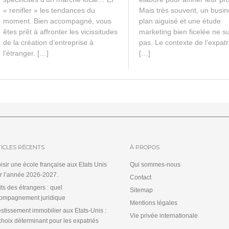
« renifler » les tendances du
Mais très souvent, un busi
moment. Bien accompagné, vous
plan aiguisé et une étude
êtes prêt à affronter les vicissitudes
marketing bien ficelée ne su
de la création d’entreprise à
pas. Le contexte de l’expatr
l’étranger. […]
[…]
ICLES RÉCENTS
À PROPOS
isir une école française aux Etats Unis
Qui sommes-nous
r l’année 2026-2027.
Contact
its des étrangers : quel
Sitemap
ompagnement juridique
Mentions légales
estissement immobilier aux Etats-Unis :
Vie privée internationale
choix déterminant pour les expatriés