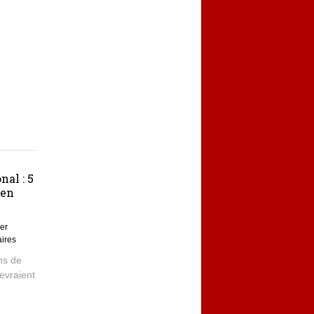
nal : 5
 en
ier
ires
ons de
devraient