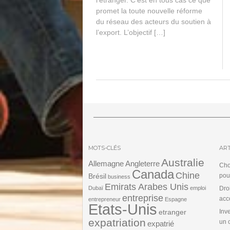
promet la toute nouvelle réforme
du réseau des acteurs du soutien à
l’export. L’objectif […]
MOTS-CLÉS
ART
Australie
Angleterre
Allemagne
Cho
Canada
Chine
Brésil
pou
business
Emirats Arabes Unis
Dubaï
emploi
Dro
entreprise
acc
entrepreneur
Espagne
Etats-Unis
etranger
Inv
expatriation
un 
expatrié