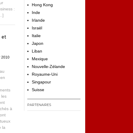
ur
Hong Kong
usiness :
Inde
…]
Irlande
Israël
Italie
 et
Japon
Liban
er 2010
Mexique
Nouvelle-Zélande
 au
Royaume-Uni
 en
Singapour
e
Suisse
ements
 les
ent
PARTENAIRES
chés à
sont
itueux
e la