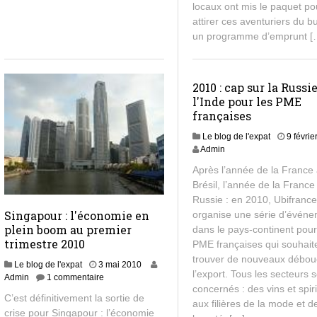
locaux ont mis le paquet po
attirer ces aventuriers du b
un programme d’emprunt [
2010 : cap sur la Russie
l'Inde pour les PME
françaises
Le blog de l'expat
9 févri
Admin
Après l’année de la France
Brésil, l’année de la France
Russie : en 2010, Ubifranc
Singapour : l'économie en
organise une série d’évén
plein boom au premier
dans le pays-continent pour
trimestre 2010
PME françaises qui souhait
trouver de nouveaux débou
Le blog de l'expat
3 mai 2010
l’export. Tous les secteurs 
Admin
1 commentaire
concernés : des vins et spir
C’est définitivement la sortie de
aux filières de la mode et d
crise pour Singapour : l’économie