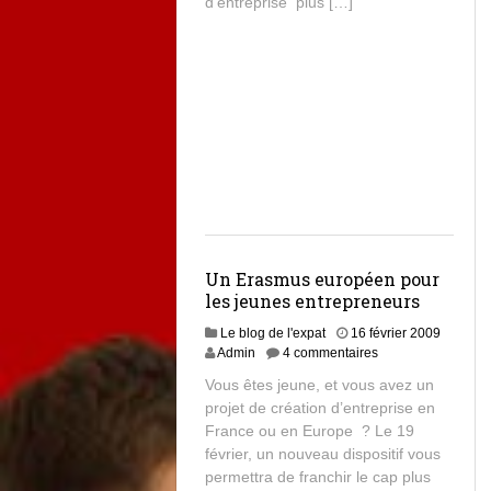
d’entreprise plus […]
Un Erasmus européen pour
les jeunes entrepreneurs
Le blog de l'expat
16 février 2009
Admin
4 commentaires
Vous êtes jeune, et vous avez un
projet de création d’entreprise en
France ou en Europe ? Le 19
février, un nouveau dispositif vous
permettra de franchir le cap plus