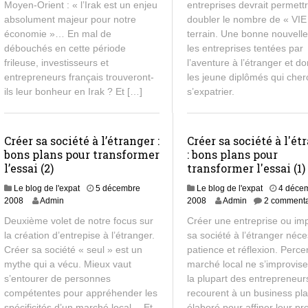
Moyen-Orient : « l’Irak est un enjeu
entreprises devrait permett
absolument majeur pour notre
doubler le nombre de « VIE 
économie »… En mal de
terrain. Une bonne nouvell
débouchés en cette période
les entreprises tentées par
frileuse, investisseurs et
l’aventure à l’étranger et d
entrepreneurs français trouveront-
les jeune diplômés qui cher
ils leur bonheur en Irak ? Et […]
s’expatrier.
Créer sa société à l’étranger :
Créer sa société à l'ét
bons plans pour transformer
: bons plans pour
l’essai (2)
transformer l'essai (1)
Le blog de l'expat
5 décembre
Le blog de l'expat
4 déce
2008
Admin
2008
Admin
2 commenta
Deuxième volet de notre focus sur
Créer une entreprise ou im
la création d’entrepise à l’étranger.
sa société à l’étranger néce
Créer sa société « seul » est un
patience et réflexion. Perce
mythe qui a vécu. Mieux vaut
marché local ne s’improvise
s’entourer de personnes
la plupart des entrepreneur
compétentes pour appréhender les
recourent à un business pl
spécificités d’un marché local… Et
élaboré pour affiner leur pro