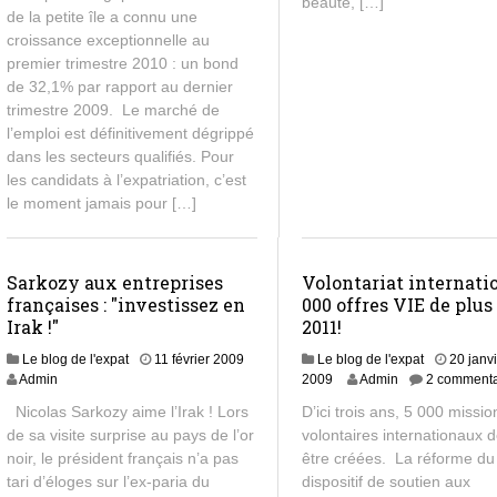
beauté, […]
de la petite île a connu une
croissance exceptionnelle au
premier trimestre 2010 : un bond
de 32,1% par rapport au dernier
trimestre 2009. Le marché de
l’emploi est définitivement dégrippé
dans les secteurs qualifiés. Pour
les candidats à l’expatriation, c’est
le moment jamais pour […]
Sarkozy aux entreprises
Volontariat internatio
françaises : "investissez en
000 offres VIE de plus
Irak !"
2011!
Le blog de l'expat
11 février 2009
Le blog de l'expat
20 janv
Admin
2009
Admin
2 commenta
Nicolas Sarkozy aime l’Irak ! Lors
D’ici trois ans, 5 000 missi
de sa visite surprise au pays de l’or
volontaires internationaux 
noir, le président français n’a pas
être créées. La réforme du
tari d’éloges sur l’ex-paria du
dispositif de soutien aux