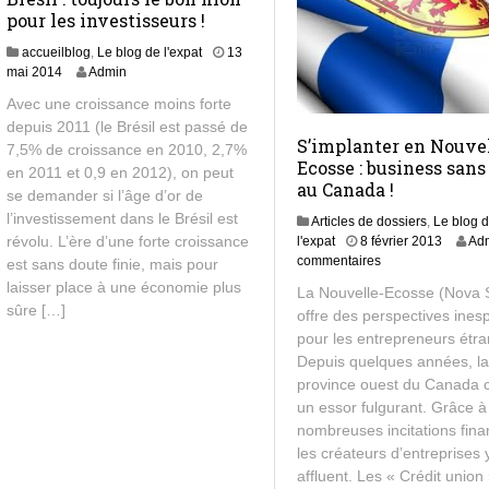
pour les investisseurs !
accueilblog
,
Le blog de l'expat
13
1
mai 2014
Admin
3
Avec une croissance moins forte
m
depuis 2011 (le Brésil est passé de
a
S’implanter en Nouve
7,5% de croissance en 2010, 2,7%
i
Ecosse : business sans
2
en 2011 et 0,9 en 2012), on peut
au Canada !
0
se demander si l’âge d’or de
1
l’investissement dans le Brésil est
Articles de dossiers
,
Le blog 
4
8
révolu. L’ère d’une forte croissance
l'expat
8 février 2013
Ad
j
commentaires
est sans doute finie, mais pour
u
laisser place à une économie plus
La Nouvelle-Ecosse (Nova S
i
sûre […]
offre des perspectives ines
l
pour les entrepreneurs étra
l
e
Depuis quelques années, l
t
province ouest du Canada 
2
un essor fulgurant. Grâce à
0
nombreuses incitations fina
1
les créateurs d’entreprises 
3
affluent. Les « Crédit union