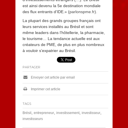
est ainsi devenu la 5e destination mondiale
des flux entrants d’IDE.» (
parlonspme.fr
).
La plupart des grands groupes français ont
leurs services installés au Brésil et sont
même leaders dans l’hôtellerie, la pharmacie,
le tourisme… La tendance actuelle est aux
créateurs de PME, de plus en plus nombreux
à vouloir s’expatrier au Brésil.
PARTAGER
Envoyer cet article par email
Imprimer cet article
TAGS
,
,
,
,
Brésil
entrepreneur
investissement
investisseur
investisseurs