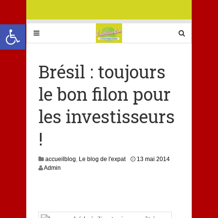
Ouvrir la barre d’outils
Brésil : toujours
le bon filon pour
les investisseurs
!
1
accueilblog
,
Le blog de l'expat
13 mai 2014
3
Admin
m
a
i
2
0