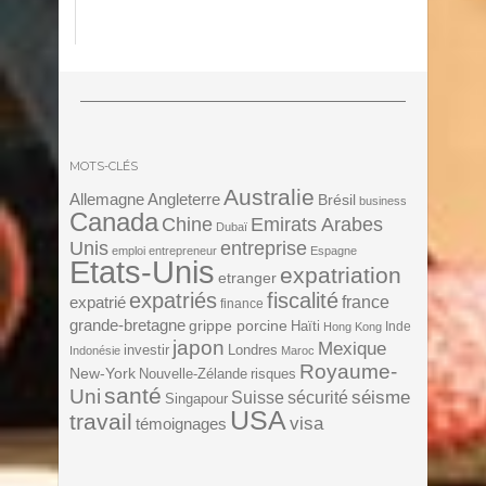
MOTS-CLÉS
Australie
Angleterre
Allemagne
Brésil
business
Canada
Chine
Emirats Arabes
Dubaï
Unis
entreprise
emploi
entrepreneur
Espagne
Etats-Unis
expatriation
etranger
expatriés
fiscalité
expatrié
france
finance
grande-bretagne
grippe porcine
Haïti
Inde
Hong Kong
japon
Mexique
investir
Londres
Indonésie
Maroc
Royaume-
New-York
Nouvelle-Zélande
risques
santé
Uni
séisme
Suisse
sécurité
Singapour
USA
travail
visa
témoignages