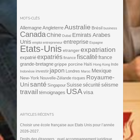
MOTS-CLÉS
Australie
Angleterre
Allemagne
Brésil
business
Canada
Chine
Emirats Arabes
Dubaï
Unis
entreprise
emploi
entrepreneur
Espagne
Etats-Unis
expatriation
etranger
expatriés
fiscalité
expatrié
france
finance
grande-bretagne
grippe porcine
Haïti
Inde
Hong Kong
japon
Mexique
investir
Londres
Indonésie
Maroc
Royaume-
New-York
Nouvelle-Zélande
risques
santé
Uni
séisme
Suisse
sécurité
Singapour
USA
travail
visa
témoignages
ARTICLES RÉCENTS
Choisir une école française aux Etats Unis pour l’année
2026-2027.
Droits des étrangers : quel accompagnement juridique