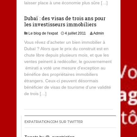
laisser place à une économie plus sûre […]
Dubaï : des visas de trois ans pour
les investisseurs immobiliers
Le blog de l'expat
4 juillet 2011
Admin
Vous rêvez d’acheter un bien immobilier à
Dubaï ? Alors que le prix du construit est en
chute libre depuis plusieurs mois, et que les
ventes peinent à redécoller, le gouvernement
émirati a voté une mesure d’exception au
bénéfice des propriétaires immobiliers
étrangers. Ceux-ci peuvent désormais
bénéficier de visas de tourisme d’une validité
de trois […]
EXPATRIATION.COM SUR TWITTER