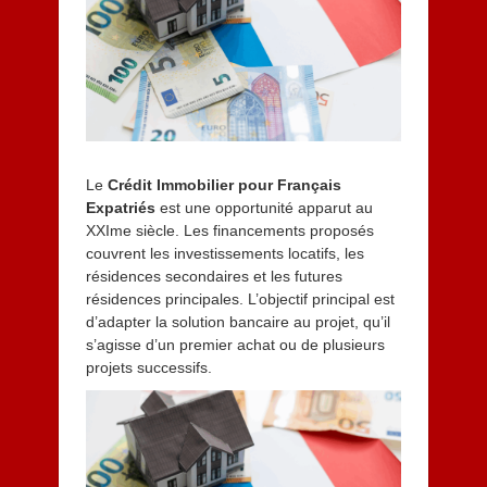
m
b
r
e
2
0
2
5
Le
Crédit Immobilier pour Français
Expatriés
est une opportunité apparut au
XXIme siècle. Les financements proposés
couvrent les investissements locatifs, les
résidences secondaires et les futures
résidences principales. L’objectif principal est
d’adapter la solution bancaire au projet, qu’il
s’agisse d’un premier achat ou de plusieurs
projets successifs.