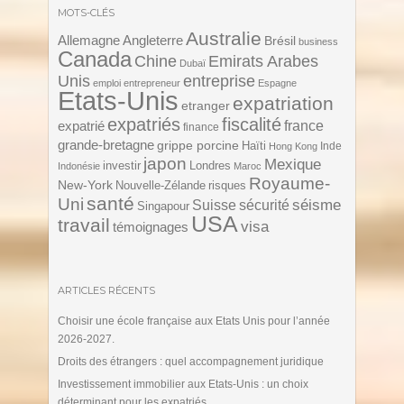
MOTS-CLÉS
Australie
Angleterre
Allemagne
Brésil
business
Canada
Chine
Emirats Arabes
Dubaï
Unis
entreprise
emploi
entrepreneur
Espagne
Etats-Unis
expatriation
etranger
expatriés
fiscalité
expatrié
france
finance
grande-bretagne
grippe porcine
Haïti
Inde
Hong Kong
japon
Mexique
investir
Londres
Indonésie
Maroc
Royaume-
New-York
Nouvelle-Zélande
risques
santé
Uni
séisme
Suisse
sécurité
Singapour
USA
travail
visa
témoignages
ARTICLES RÉCENTS
Choisir une école française aux Etats Unis pour l’année
2026-2027.
Droits des étrangers : quel accompagnement juridique
Investissement immobilier aux Etats-Unis : un choix
déterminant pour les expatriés