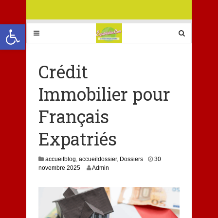
Ouvrir la barre d’outils
Crédit
Immobilier pour
Français
Expatriés
accueilblog
,
accueildossier
,
Dossiers
30
3
novembre 2025
Admin
0
n
o
v
e