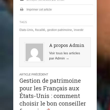
Imprimer cet article
TAGS
,
,
,
Etats-Unis
fiscalité
gestion patrimoine
investir
A propos Admin
Voir tous les articles
par Admin
→
Navigation
Gestion de patrimoine
de
pour les Français aux
l’article
États-Unis : comment
choisir le bon conseiller