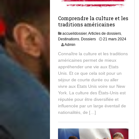
Comprendre la culture et les
traditions américaines
accueildossier
,
Articles de dossiers
,
Destinations
,
Dossiers
21 mars 2024
2
Admin
2
Connaître la culture et les traditions
m
américaines permet de mieux
a
appréhender une vie aux Etats
r
s
Unis. Et ce que cela soit pour un
2
séjour de courte durée ou aller
0
vivre aux Etats Unis voire sur New
2
York. La culture des États-Unis est
4
réputée pour être diversifiée et
influencée par un large éventail de
nationalités, de […]