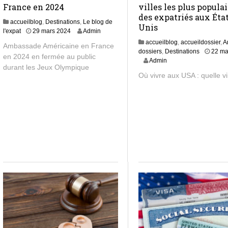
France en 2024
villes les plus popula
des expatriés aux Éta
accueilblog
,
Destinations
,
Le blog de
Unis
2
l'expat
29 mars 2024
Admin
9
accueilblog
,
accueildossier
,
A
Ambassade Américaine en France
m
dossiers
,
Destinations
22 ma
en 2024 en fermée au public
a
2
Admin
durant les Jeux Olympique
r
3
Où vivre aux USA : quelle vi
s
a
2
v
0
r
2
i
4
l
2
0
2
4