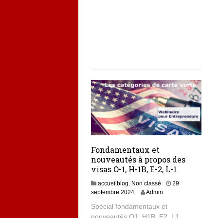
Fondamentaux et
nouveautés à propos des
visas O-1, H-1B, E-2, L-1
accueilblog
,
Non classé
29
2
septembre 2024
Admin
9
Spécial fondamentaux et
s
nouveautés O1, H1B, E2, L1
e