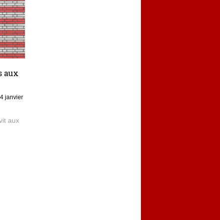
s aux
4 janvier
vit aux