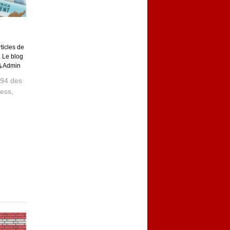
rticles de
,
Le blog
Admin
-94 des
cess,