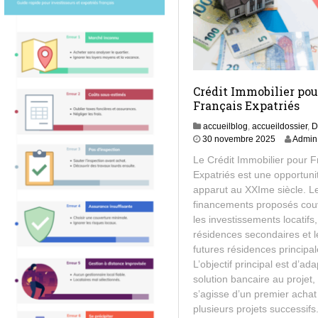
Crédit Immobilier pou
Français Expatriés
accueilblog
,
accueildossier
,
D
3
30 novembre 2025
Admin
0
Le Crédit Immobilier pour F
n
Expatriés est une opportuni
o
apparut au XXIme siècle. L
v
e
financements proposés cou
m
les investissements locatifs,
b
résidences secondaires et l
r
futures résidences principal
e
L’objectif principal est d’ada
2
solution bancaire au projet, 
0
2
s’agisse d’un premier achat
5
plusieurs projets successifs.