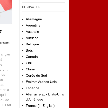
DESTINATIONS
Allemagne
Argentine
r
Australie
Autriche
ossiers
Belgique
Brésil
rançais
Canada
té
Chili
es
Chine
vrent
 les
Corée du Sud
es
Emirats Arabes Unis
es.
Espagne
pter la
Aller vivre aux Etats-Unis
qu’il
d’Amérique
 ou de
 1. État
France (in English)