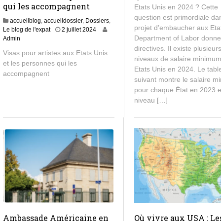
qui les accompagnent
Etats Unis en 2024 ? Cette
i
question est primordiale da
n
accueilblog
,
accueildossier
,
Dossiers
,
2
projet d’embaucher aux Eta
1
Le blog de l'expat
2 juillet 2024
0
Department of Labor donne
3
Admin
2
j
directives. Il existe plusieur
Visas pour artistes aux Etats Unis
4
u
niveaux de salaire minimu
et les personnes qui les
i
Etats Unis en 2024. Le tabl
accompagnent
l
suivant montre le salaire 
l
pour chaque État en 2023 e
e
niveau […]
t
2
0
2
4
Ambassade Américaine en
Où vivre aux USA : Le