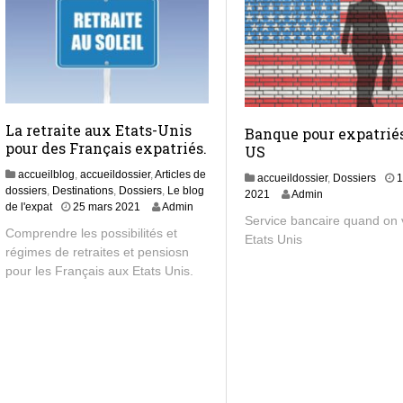
La retraite aux Etats-Unis
Banque pour expatrié
pour des Français expatriés.
US
accueilblog
,
accueildossier
,
Articles de
accueildossier
,
Dossiers
1
dossiers
,
Destinations
,
Dossiers
,
Le blog
3
2021
Admin
2
de l'expat
25 mars 2021
Admin
0
Service bancaire quand on 
2
m
Comprendre les possibilités et
Etats Unis
m
a
régimes de retraites et pensiosn
a
r
pour les Français aux Etats Unis.
r
s
s
2
2
0
0
2
2
4
4