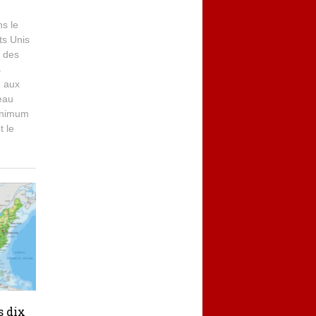
ns le
ts Unis
 des
s
m aux
eau
minimum
t le
s dix