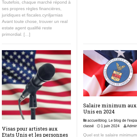
Toutefois, chaque marché répond à
0
2
ses propres règles financières,
5
juridiques et fiscales.cyriljarnias​
Avant toute chose, trouver un real
estate agent qualifié reste
primordial. […]
Salaire minimum aux
Unis en 2024
accueilblog
,
Le blog de l'expa
1
classé
1 juin 2024
Admi
Visas pour artistes aux
j
Etats Unis et les personnes
Quel est le salaire minimu
u