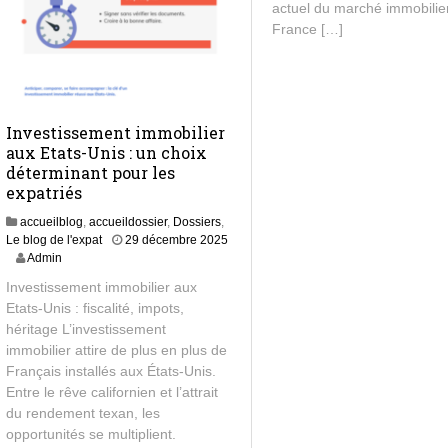
actuel du marché immobilie
France […]
Investissement immobilier
aux Etats-Unis : un choix
déterminant pour les
expatriés
accueilblog
,
accueildossier
,
Dossiers
,
Le blog de l'expat
29 décembre 2025
2
Admin
9
Investissement immobilier aux
d
Etats-Unis : fiscalité, impots,
é
héritage L’investissement
c
e
immobilier attire de plus en plus de
m
Français installés aux États-Unis.
b
Entre le rêve californien et l’attrait
r
du rendement texan, les
e
opportunités se multiplient.
2