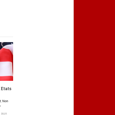
 Etats
t
,
Non
n
m aux