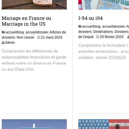
Mariage en France ou
I-94 ou i94
Marriage in the US
accueilblog
,
accueildossier
,
A
dossiers
,
Destinations
,
Dossiers
accueilblog
,
accueildossier
,
Articles de
1
de l'expat
26 février 2024
2
dossiers
,
Non classé
21 mars 2024
3
9
Admin
Comprendre le formulaire I
j
m
Comprendre les différences de
autorités américaines : pro
u
a
responsabilités financières et garde
violation, waiver 212(d)(3)
i
r
l
enfants entre un divorce en France
s
l
2
ou aux Etats Unis.
e
0
t
2
2
4
0
2
4