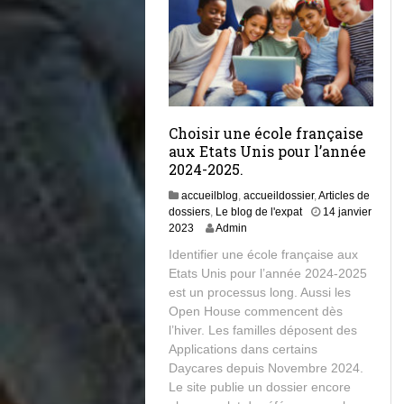
Choisir une école française
aux Etats Unis pour l’année
2024-2025.
accueilblog
,
accueildossier
,
Articles de
dossiers
,
Le blog de l'expat
14 janvier
6
2023
Admin
j
Identifier une école française aux
a
Etats Unis pour l’année 2024-2025
n
est un processus long. Aussi les
v
i
Open House commencent dès
e
l’hiver. Les familles déposent des
r
Applications dans certains
2
Daycares depuis Novembre 2024.
0
Le site publie un dossier encore
2