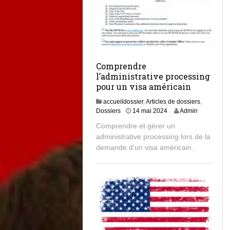
Comprendre
l’administrative processing
pour un visa américain
accueildossier
,
Articles de dossiers
,
1
Dossiers
14 mai 2024
Admin
4
Comprendre et gérer un
m
administrative processing lors de la
a
demande d’un visa américain.
i
2
0
2
4