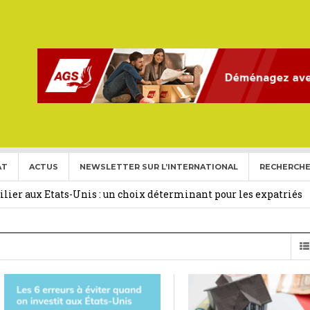
AT
ACTUS
NEWSLETTER SUR L’INTERNATIONAL
RECHERCHE
ise aux Etats Unis pour l’année 2026-2027.
27 février 2026
ier aux Etats-Unis : un choix déterminant pour les expatriés
 Français Expatriés
30 novembre 2025
(Gold Card)
20 mai 2025
expatriés
2 novembre 2024