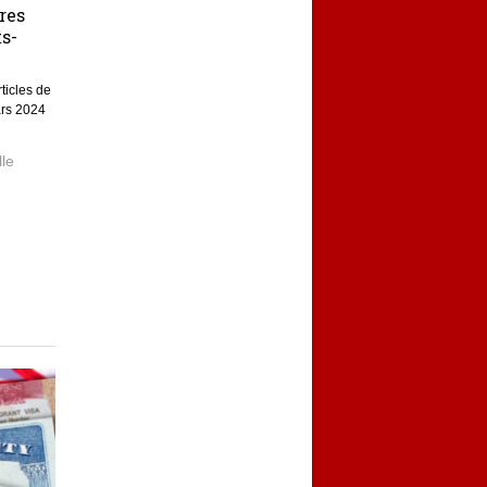
ires
ts-
rticles de
rs 2024
lle