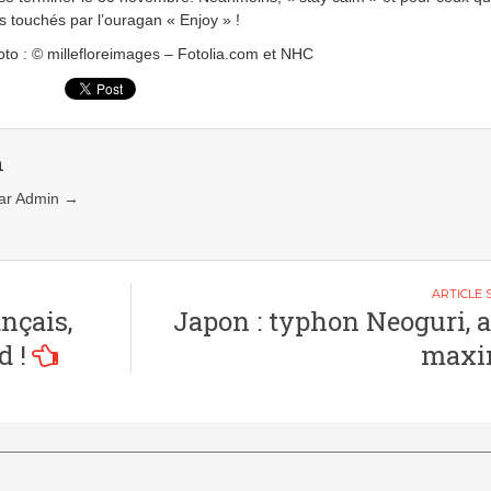
s touchés par l’ouragan « Enjoy » !
oto : © millefloreimages – Fotolia.com et NHC
n
 par Admin
→
nçais,
Japon : typhon Neoguri, a
d !
maxi