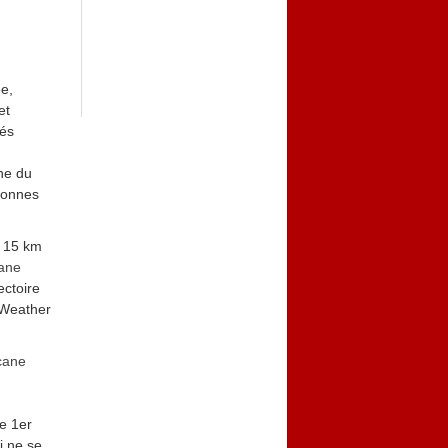
e,
et
tés
ne du
sonnes
e 15 km
cane
jectoire
l Weather
cane
te 1er
i ne se