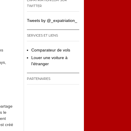
EXPATRIATION.COM SUR
TWITTER
Tweets by @_expatriation_
SERVICES ET LIENS
Comparateur de vols
es
Louer une voiture à
ays,
l'étranger
PARTENAIRES
partage
s le
ent
est créé