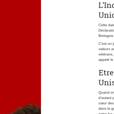
L’In
Uni
Cette dat
Déclarati
Bretagne
C’est un 
valeurs a
vétérans,
appelé le
Etre
Uni
Quand on 
d’autant 
cœur des 
dans la g
entre les