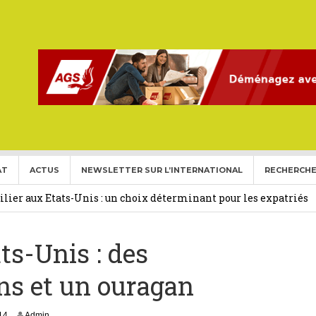
AT
ACTUS
NEWSLETTER SUR L’INTERNATIONAL
RECHERCHE
ise aux Etats Unis pour l’année 2026-2027.
27 février 2026
ier aux Etats-Unis : un choix déterminant pour les expatriés
ats-Unis : des
 Français Expatriés
30 novembre 2025
(Gold Card)
20 mai 2025
s et un ouragan
expatriés
2 novembre 2024
6
014
Admin