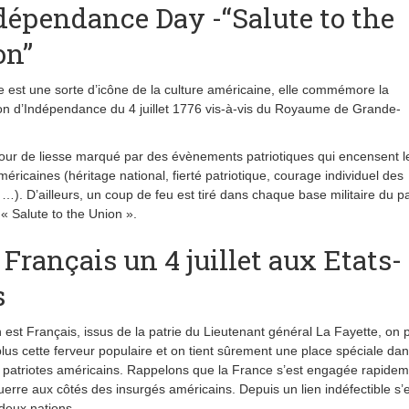
dépendance Day -“Salute to the
on”
e est une sorte d’icône de la culture américaine, elle commémore la
on d’Indépendance du 4 juillet 1776 vis-à-vis du Royaume de Grande-
.
jour de liesse marqué par des évènements patriotiques qui encensent l
méricaines (héritage national, fierté patriotique, courage individuel des
 …). D’ailleurs, un coup de feu est tiré dans chaque base militaire du p
 « Salute to the Union ».
 Français un 4 juillet aux Etats-
s
est Français, issus de la patrie du Lieutenant général La Fayette, on 
plus cette ferveur populaire et on tient sûrement une place spéciale dan
patriotes américains. Rappelons que la France s’est engagée rapidem
uerre aux côtés des insurgés américains. Depuis un lien indéfectible s’
 deux nations.