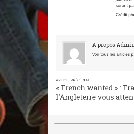
seront pa
Crédit ph
A propos Admi
Voir tous les articles
Navigation
« French wanted » : Fra
de
l’Angleterre vous atten
l’article