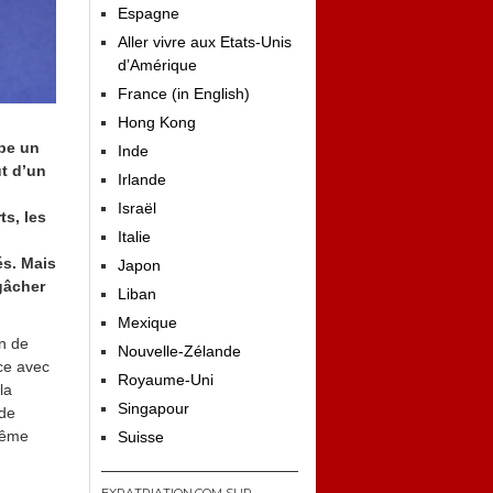
Espagne
Aller vivre aux Etats-Unis
d’Amérique
France (in English)
Hong Kong
mbe un
Inde
ut d’un
Irlande
Israël
ts, les
Italie
és. Mais
Japon
gâcher
Liban
Mexique
n de
Nouvelle-Zélande
ce avec
Royaume-Uni
la
Singapour
 de
même
Suisse