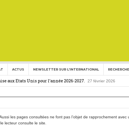
AT
ACTUS
NEWSLETTER SUR L’INTERNATIONAL
RECHERCHE
ise aux Etats Unis pour l’année 2026-2027.
27 février 2026
ier aux Etats-Unis : un choix déterminant pour les expatriés
 Français Expatriés
30 novembre 2025
. Aussi les pages consultées ne font pas l’objet de rapprochement avec
(Gold Card)
20 mai 2025
le lecteur consulte le site.