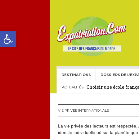
Ouvrir la barre d’outils
DESTINATIONS
DOSSIERS DE L’EXP
Choisir une école frança
ACTUALITÉS
Investissement immobil
29 décembre 2025
VIE PRIVÉE INTERNATIONALE
Crédit Immobilier pour
La vie privée des lecteurs est respectée
Le visa américain Gold 
identité individuelle où sur la planète que 