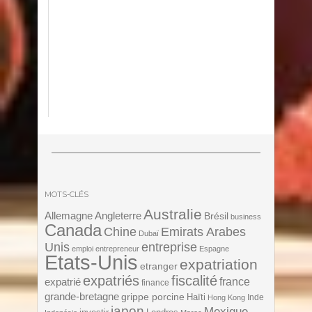
MOTS-CLÉS
Australie
Angleterre
Allemagne
Brésil
business
Canada
Chine
Emirats Arabes
Dubaï
Unis
entreprise
emploi
entrepreneur
Espagne
Etats-Unis
expatriation
etranger
expatriés
fiscalité
expatrié
france
finance
grande-bretagne
grippe porcine
Haïti
Inde
Hong Kong
japon
Mexique