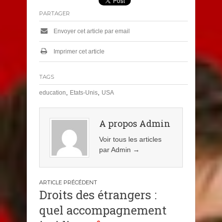
PARTAGER
Envoyer cet article par email
Imprimer cet article
TAGS
,
,
education
Etats-Unis
USA
A propos Admin
Voir tous les articles
par Admin
→
Navigation
Droits des étrangers :
de
quel accompagnement