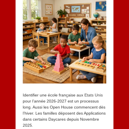
é
v
r
i
e
r
2
0
2
6
Identifier une école française aux
Etats Unis
pour l’année 2026-2027 est un processus
long. Aussi les Open House commencent dès
l’hiver. Les familles déposent des Applications
dans certains Daycares depuis Novembre
2025.