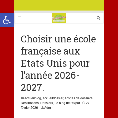
Ouvrir la barre d’outils
Choisir une école
française aux
Etats Unis pour
l’année 2026-
2027.
accueilblog
,
accueildossier
,
Articles de dossiers
,
Destinations
,
Dossiers
,
Le blog de l'expat
27
2
février 2026
Admin
7
f