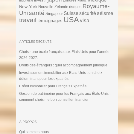
investir
Londres
Indonésie
Maroc
Royaume-
New-York
Nouvelle-Zélande
risques
santé
Uni
séisme
Suisse
sécurité
Singapour
USA
travail
visa
témoignages
ARTICLES RÉCENTS
Choisir une école française aux Etats Unis pour l’année
2026-2027.
Droits des étrangers : quel accompagnement juridique
Investissement immobilier aux Etats-Unis : un choix
déterminant pour les expatriés
Crédit Immobilier pour Français Expatriés
Gestion de patrimoine pour les Français aux États-Unis :
comment choisir le bon conseiller financier
À PROPOS
Qui sommes-nous