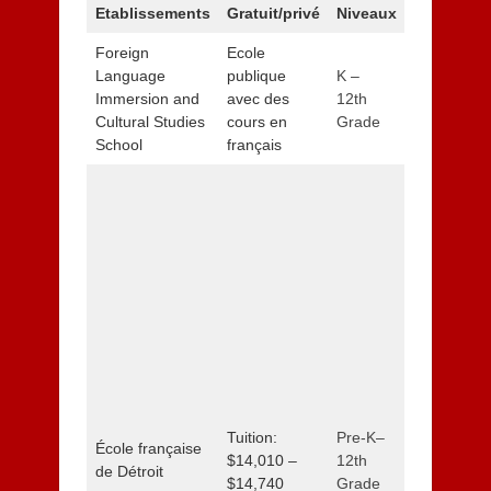
Etablissements
Gratuit/privé
Niveaux
Adresse e
Foreign
Ecole
detroitk12.o
Language
publique
K –
6501 Outer
Immersion and
avec des
12th
Detroit, MI
Cultural Studies
cours en
Grade
Phone: (31
School
français
ask@flics.
frenchschoo
Preschool:
Meadow La
6275 Inkst
Bloomfield 
Phone : (2
prek.ecole
K–12th Gr
programme 
Tuition:
Pre-K–
par une im
École française
$14,010 –
12th
écoles publ
de Détroit
$14,740
Grade
district de