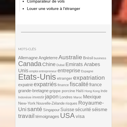
Comparateur de vols
Louer une voiture à l'étranger
MOTS-CLÉS
Australie
Angleterre
Allemagne
Brésil
business
Canada
Chine
Emirats Arabes
Dubaï
Unis
entreprise
emploi
entrepreneur
Espagne
Etats-Unis
expatriation
etranger
expatriés
fiscalité
expatrié
france
finance
grande-bretagne
grippe porcine
Haïti
Inde
Hong Kong
japon
Mexique
investir
Londres
Indonésie
Maroc
Royaume-
New-York
Nouvelle-Zélande
risques
santé
Uni
séisme
Suisse
sécurité
Singapour
USA
travail
visa
témoignages