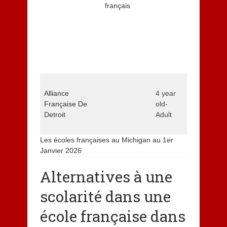
Phone : (2
français
East Camp
1291 Torpe
Troy, MI 4
Phone : (2
mminer@bl
afdetroit.or
Alliance
4 year
31700 W 13
Française De
old-
Farmington
Detroit
Adult
Phone : (2
afd@afdetr
Les écoles françaises au Michigan au 1er
Janvier 2026
Alternatives à une
scolarité dans une
école française dans