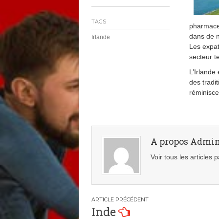
TAGS
pharmaceu
dans de n
Irlande
Les expat
secteur te
L’Irlande
des tradi
réminisce
A propos Admi
Voir tous les articles
Navigation
Inde