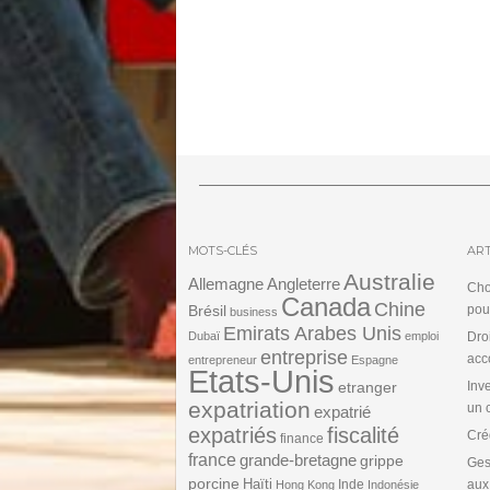
de
l’article
MOTS-CLÉS
ART
Australie
Angleterre
Allemagne
Cho
Canada
Chine
Brésil
pou
business
Emirats Arabes Unis
Dubaï
emploi
Dro
entreprise
acc
entrepreneur
Espagne
Etats-Unis
etranger
Inv
expatriation
un 
expatrié
expatriés
fiscalité
Cré
finance
france
grande-bretagne
grippe
Ges
porcine
Haïti
Inde
aux
Hong Kong
Indonésie