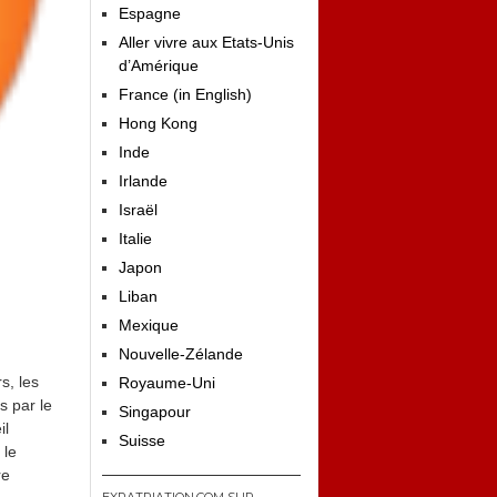
Espagne
Aller vivre aux Etats-Unis
d’Amérique
France (in English)
Hong Kong
Inde
Irlande
Israël
Italie
Japon
Liban
Mexique
Nouvelle-Zélande
s, les
Royaume-Uni
s par le
Singapour
il
Suisse
 le
re