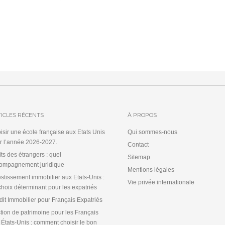
ICLES RÉCENTS
À PROPOS
isir une école française aux Etats Unis
Qui sommes-nous
r l’année 2026-2027.
Contact
its des étrangers : quel
Sitemap
ompagnement juridique
Mentions légales
estissement immobilier aux Etats-Unis :
Vie privée internationale
choix déterminant pour les expatriés
dit Immobilier pour Français Expatriés
tion de patrimoine pour les Français
 États-Unis : comment choisir le bon