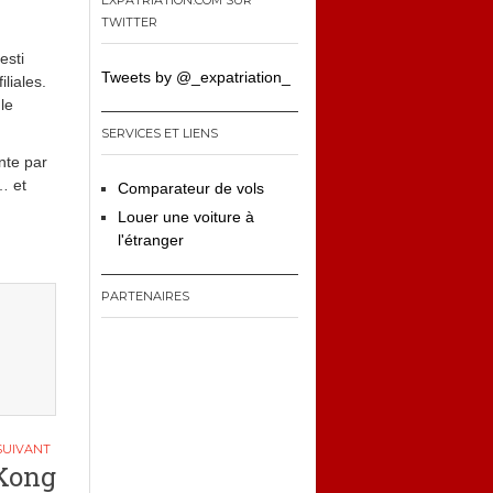
EXPATRIATION.COM SUR
TWITTER
esti
Tweets by @_expatriation_
liales.
le
SERVICES ET LIENS
nte par
… et
Comparateur de vols
Louer une voiture à
l'étranger
PARTENAIRES
Kong