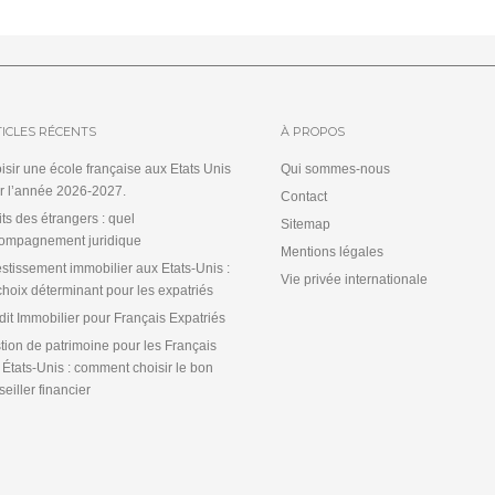
ICLES RÉCENTS
À PROPOS
isir une école française aux Etats Unis
Qui sommes-nous
r l’année 2026-2027.
Contact
its des étrangers : quel
Sitemap
ompagnement juridique
Mentions légales
estissement immobilier aux Etats-Unis :
Vie privée internationale
choix déterminant pour les expatriés
dit Immobilier pour Français Expatriés
tion de patrimoine pour les Français
 États-Unis : comment choisir le bon
eiller financier