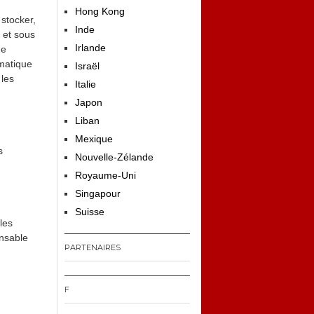
Hong Kong
 stocker,
Inde
 et sous
Irlande
de
ématique
Israël
 les
Italie
Japon
Liban
Mexique
s
Nouvelle-Zélande
Royaume-Uni
Singapour
Suisse
les
onsable
PARTENAIRES
F