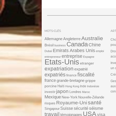
MOTS-CLÉS
ART
Australie
Angleterre
Allemagne
Cho
Canada
Chine
Brésil
pou
business
Emirats Arabes Unis
Dubaï
emploi
Dro
entreprise
acc
entrepreneur
Espagne
Etats-Unis
etranger
Inv
expatriation
un 
expatrié
expatriés
fiscalité
Cré
finance
france
grande-bretagne
grippe
Ges
porcine
Haïti
Inde
aux
Hong Kong
Indonésie
japon
cons
investir
Londres
Maroc
Mexique
New-York
Nouvelle-Zélande
santé
Royaume-Uni
risques
séisme
Suisse
sécurité
Singapour
USA
travail
visa
témoignages