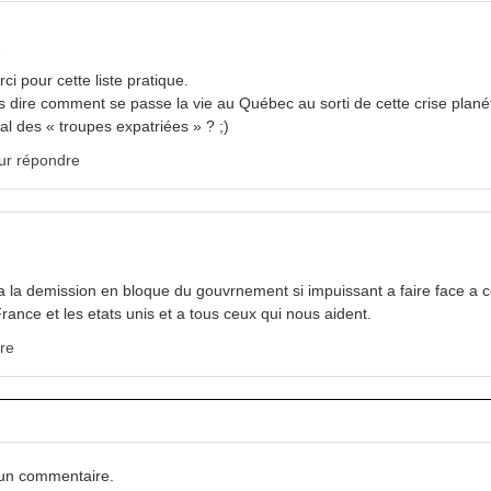
5
ci pour cette liste pratique.
s dire comment se passe la vie au Québec au sorti de cette crise planét
 des « troupes expatriées » ? ;)
ur répondre
a la demission en bloque du gouvrnement si impuissant a faire face a c
rance et les etats unis et a tous ceux qui nous aident.
re
 un commentaire.