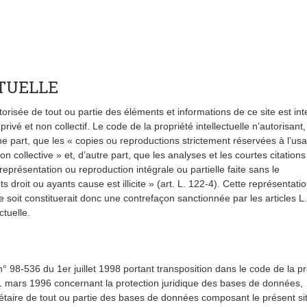
TUELLE
orisée de tout ou partie des éléments et informations de ce site est inte
ivé et non collectif. Le code de la propriété intellectuelle n’autorisant
une part, que les « copies ou reproductions strictement réservées à l’us
on collective » et, d’autre part, que les analyses et les courtes citation
 représentation ou reproduction intégrale ou partielle faite sans le
droit ou ayants cause est illicite » (art. L. 122-4). Cette représentati
soit constituerait donc une contrefaçon sanctionnée par les articles L
ctuelle.
° 98-536 du 1er juillet 1998 portant transposition dans le code de la pr
 11 mars 1996 concernant la protection juridique des bases de données,
iétaire de tout ou partie des bases de données composant le présent si