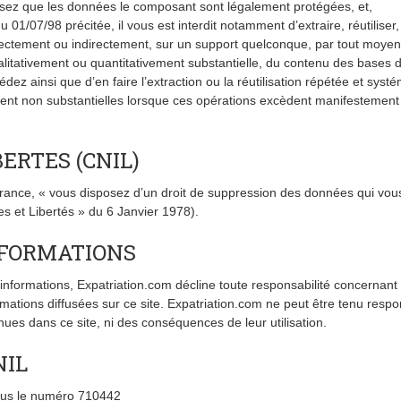
ssez que les données le composant sont légalement protégées, et,
 01/07/98 précitée, il vous est interdit notamment d’extraire, réutiliser,
rectement ou indirectement, sur un support quelconque, par tout moyen
ualitativement ou quantitativement substantielle, du contenu des bases 
ez ainsi que d’en faire l’extraction ou la réutilisation répétée et syst
ement non substantielles lorsque ces opérations excèdent manifestement
ERTES (CNIL)
ance, « vous disposez d’un droit de suppression des données qui vou
es et Libertés » du 6 Janvier 1978).
NFORMATIONS
informations, Expatriation.com décline toute responsabilité concernant 
rmations diffusées sur ce site. Expatriation.com ne peut être tenu resp
nues dans ce site, ni des conséquences de leur utilisation.
NIL
sous le numéro 710442