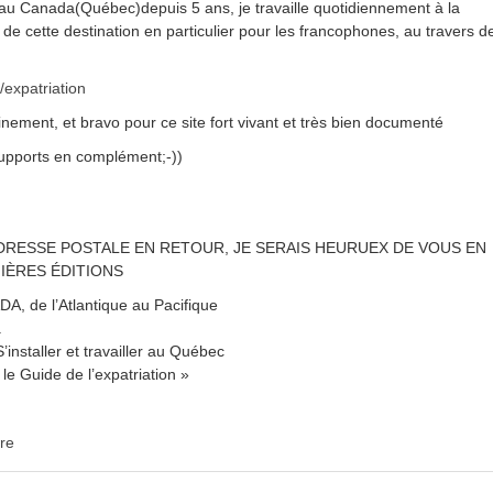
au Canada(Québec)depuis 5 ans, je travaille quotidiennement à la
t de cette destination en particulier pour les francophones, au travers d
e/expatriation
ainement, et bravo pour ce site fort vivant et très bien documenté
 supports en complément;-))
DRESSE POSTALE EN RETOUR, JE SERAIS HEURUEX DE VOUS EN
IÈRES ÉDITIONS
, de l’Atlantique au Pacifique
a
nstaller et travailler au Québec
e Guide de l’expatriation »
re