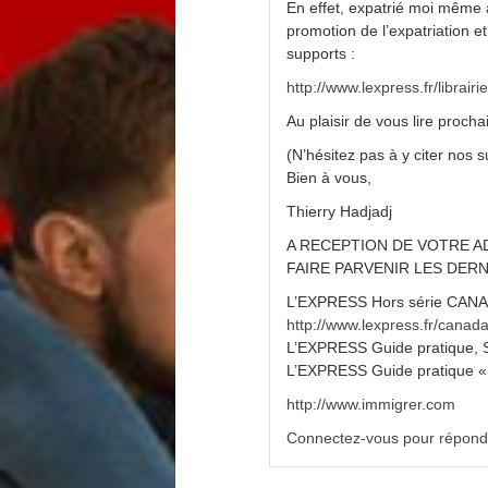
En effet, expatrié moi même 
promotion de l’expatriation e
supports :
http://www.lexpress.fr/librairi
Au plaisir de vous lire proch
(N’hésitez pas à y citer nos
Bien à vous,
Thierry Hadjadj
A RECEPTION DE VOTRE A
FAIRE PARVENIR LES DERN
L’EXPRESS Hors série CANADA
http://www.lexpress.fr/canad
L’EXPRESS Guide pratique, S’i
L’EXPRESS Guide pratique « l
http://www.immigrer.com
Connectez-vous pour répond