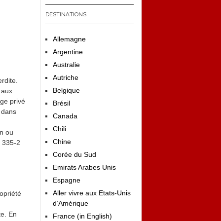
DESTINATIONS
Allemagne
Argentine
Australie
Autriche
rdite.
Belgique
, aux
age privé
Brésil
s dans
Canada
Chili
on ou
Chine
. 335-2
Corée du Sud
Emirats Arabes Unis
Espagne
Aller vivre aux Etats-Unis
opriété
d’Amérique
te. En
France (in English)