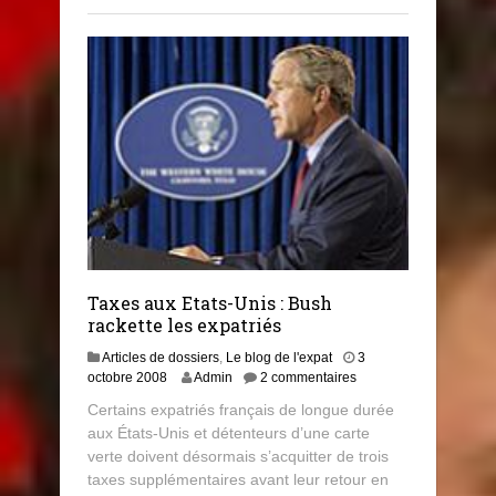
3
Taxes aux Etats-Unis : Bush
rackette les expatriés
Articles de dossiers
,
Le blog de l'expat
3
8
octobre 2008
Admin
2 commentaires
j
Certains expatriés français de longue durée
u
aux États-Unis et détenteurs d’une carte
i
verte doivent désormais s’acquitter de trois
l
l
taxes supplémentaires avant leur retour en