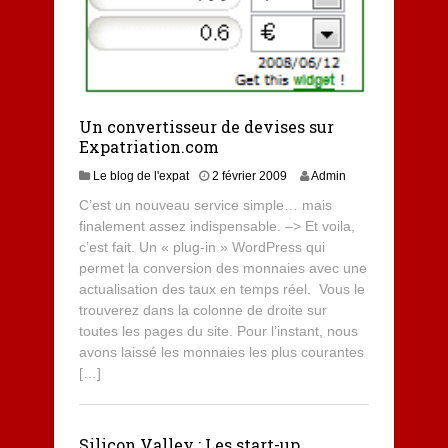
Un convertisseur de devises sur
Expatriation.com
Le blog de l'expat
2 février 2009
Admin
C’est un nouveau service simple… mais
finalement assez indispensable. –> Et voila,
c’est fait. Un « plug-in » WordPress qui
permet la conversion des monnaies avec une
actualisation des taux en temps réel. Vous le
trouverez dans la colonne de droite sur
toutes les pages du site. Pour l’instant, nous
avons laissé les monnaies les plus courantes
[…]
Silicon Valley : Les start-up