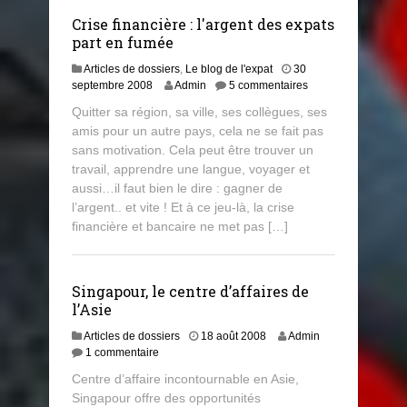
Crise financière : l'argent des expats
part en fumée
Articles de dossiers
,
Le blog de l'expat
30
8
septembre 2008
Admin
5 commentaires
j
Quitter sa région, sa ville, ses collègues, ses
u
amis pour un autre pays, cela ne se fait pas
i
sans motivation. Cela peut être trouver un
l
l
travail, apprendre une langue, voyager et
e
aussi…il faut bien le dire : gagner de
t
l’argent.. et vite ! Et à ce jeu-là, la crise
2
financière et bancaire ne met pas […]
0
1
3
Singapour, le centre d’affaires de
l’Asie
Articles de dossiers
18 août 2008
Admin
1 commentaire
Centre d’affaire incontournable en Asie,
Singapour offre des opportunités