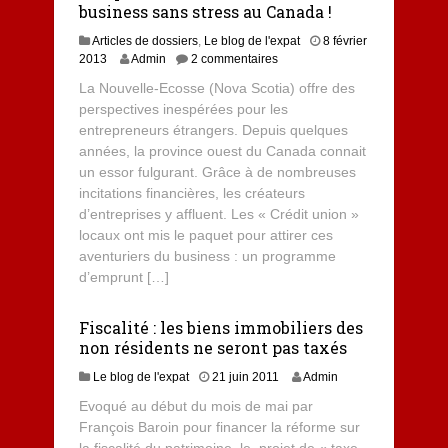
business sans stress au Canada !
Articles de dossiers
,
Le blog de l'expat
8 février
8
2013
Admin
2 commentaires
j
La Nouvelle-Ecosse (Nova Scotia) offre des
u
perspectives inespérées pour les
i
entrepreneurs étrangers. Depuis quelques
l
l
années, la province ouest du Canada connait
e
un essor fulgurant. Grâce à de nombreuses
t
incitations financières, les créateurs
2
d’entreprises y affluent. Les « Crédit union »
0
locaux ont mis le paquet pour attirer ces
1
aventuriers du business : un programme
3
d’emprunt […]
Fiscalité : les biens immobiliers des
non résidents ne seront pas taxés
Le blog de l'expat
21 juin 2011
Admin
Evoqué au début du mois de mai par
François Baroin pour financer la réforme sur