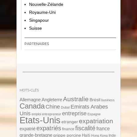
Nouvelle-Zélande
Royaume-Uni
Singapour
Suisse
PARTENAIRES
MOTS-CLÉS
Australie
Angleterre
Allemagne
Brésil
business
Canada
Chine
Emirats Arabes
Dubaï
Unis
entreprise
emploi
entrepreneur
Espagne
Etats-Unis
expatriation
etranger
expatriés
fiscalité
expatrié
france
finance
grande-bretagne
grippe porcine
Haïti
Inde
Hong Kong