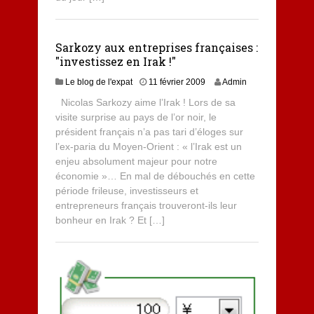
Sarkozy aux entreprises françaises :
"investissez en Irak !"
Le blog de l'expat
11 février 2009
Admin
Nicolas Sarkozy aime l’Irak ! Lors de sa
visite surprise au pays de l’or noir, le
président français n’a pas tari d’éloges sur
l’ex-paria du Moyen-Orient : « l’Irak est un
enjeu absolument majeur pour notre
économie »… En mal de débouchés en cette
période frileuse, investisseurs et
entrepreneurs français trouveront-ils leur
bonheur en Irak ? Et […]