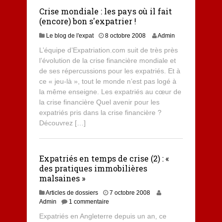
Crise mondiale : les pays où il fait
(encore) bon s'expatrier !
Le blog de l'expat
8 octobre 2008
Admin
L’équipe d’Expatriation.com suit de très près
l’évolution de la crise financière mondiale et
de ses répercussions pour les expatriés. Et à
ce « jeu-là », tout le monde n’est pas logé à
la même enseigne. Les expatriés au cœur de
la crise financière Quel avenir pour les
expatriés pris dans la crise financière ?
Découvrez […]
Expatriés en temps de crise (2) : «
des pratiques immobilières
malsaines »
8
Articles de dossiers
7 octobre 2008
j
Admin
1 commentaire
u
Expatriés en Angleterre depuis un an, ce
i