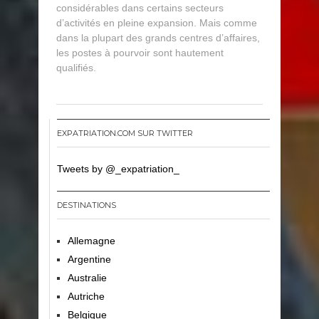
considérables dans certains secteurs
d’activités en pleine expansion. Mais comme
dans la plupart des grands centres d’affaires,
les postes à pourvoir sont hautement
qualifiés.
EXPATRIATION.COM SUR TWITTER
Tweets by @_expatriation_
DESTINATIONS
Allemagne
Argentine
Australie
Autriche
Belgique