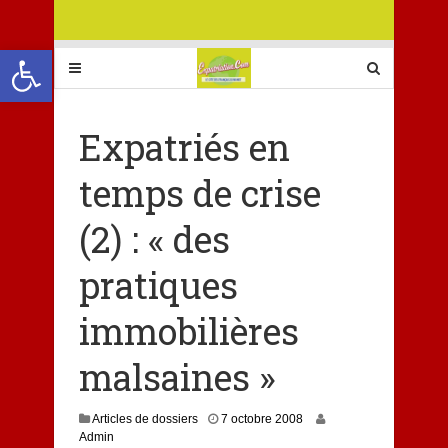
Ouvrir la barre d’outils
Expatriés en
temps de crise
(2) : « des
pratiques
immobilières
malsaines »
8
Articles de dossiers
7 octobre 2008
j
Admin