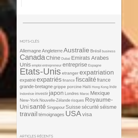
MOTS-CLÉS
Australie
Angleterre
Allemagne
Brésil
business
Canada
Chine
Emirats Arabes
Dubaï
Unis
entreprise
emploi
entrepreneur
Espagne
Etats-Unis
expatriation
etranger
expatriés
fiscalité
expatrié
france
finance
grande-bretagne
grippe porcine
Haïti
Inde
Hong Kong
japon
Mexique
investir
Londres
Indonésie
Maroc
Royaume-
New-York
Nouvelle-Zélande
risques
santé
Uni
séisme
Suisse
sécurité
Singapour
USA
travail
visa
témoignages
ARTICLES RÉCENTS