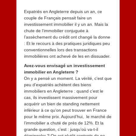
u
i
Expatriés en Angleterre depuis un an, ce
l
couple de Français pensait faire un
l
e
investissement immobilier il y un an. Mais la
t
chute de l’immobilier conjuguée à
2
l’assèchement du crédit ont changé la donne
0
: Et le recours à des pratiques juridiques peu
1
conventionnelles lors des transactions
3
immobilières ont achevé de les en dissuader.
Avez-vous envisagé un investissement
immobilier en Angleterre ?
On y a pensé un moment. La vérité, c’est que
peu d’expatriés achètent des biens
immobiliers en Angleterre : quand c’est le
cas, ils investissent massivement pour
acquérir un bien de standing nettement
inférieur à ce qu’on peut trouver en France
pour le même prix. Aujourd’hui, le marché de
l’immobilier a chuté de près de 12%. Et la
grande question, c’est : jusqu’où va-t-il
dégringoler ? On est plutôt contents de ne