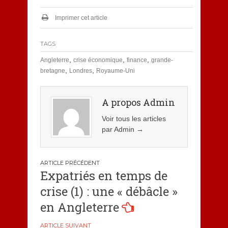
Imprimer cet article
TAGS
,
,
,
Angleterre
crise économique
finance
grande-
,
,
bretagne
Londres
Royaume-Uni
A propos Admin
Voir tous les articles
par Admin
→
Navigation
Expatriés en temps de
de
crise (1) : une « débâcle »
l’article
en Angleterre