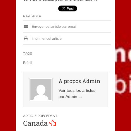
PARTAGER
Envoyer cet article par email
Imprimer cet article
TAGS
Brésil
A propos Admin
Voir tous les articles
par Admin
→
Navigation
Canada
de