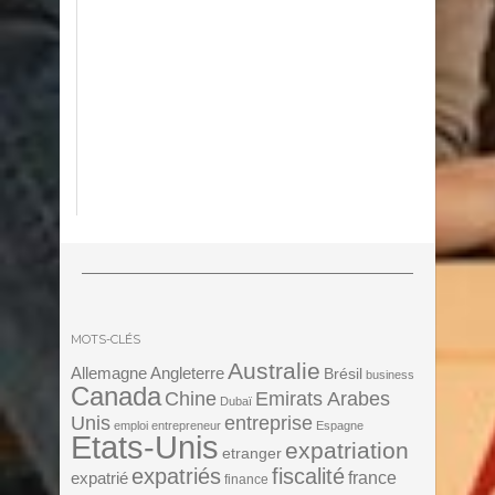
MOTS-CLÉS
Australie
Angleterre
Allemagne
Brésil
business
Canada
Chine
Emirats Arabes
Dubaï
Unis
entreprise
emploi
entrepreneur
Espagne
Etats-Unis
expatriation
etranger
expatriés
fiscalité
expatrié
france
finance