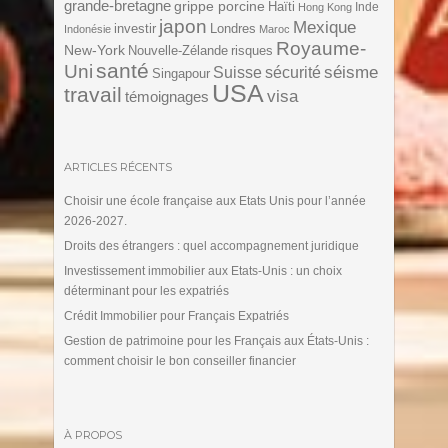
grande-bretagne
grippe porcine
Haïti
Inde
Hong Kong
japon
Mexique
investir
Londres
Indonésie
Maroc
Royaume-
New-York
Nouvelle-Zélande
risques
santé
Uni
séisme
Suisse
sécurité
Singapour
USA
travail
visa
témoignages
ARTICLES RÉCENTS
Choisir une école française aux Etats Unis pour l’année
2026-2027.
Droits des étrangers : quel accompagnement juridique
Investissement immobilier aux Etats-Unis : un choix
déterminant pour les expatriés
Crédit Immobilier pour Français Expatriés
Gestion de patrimoine pour les Français aux États-Unis :
comment choisir le bon conseiller financier
À PROPOS