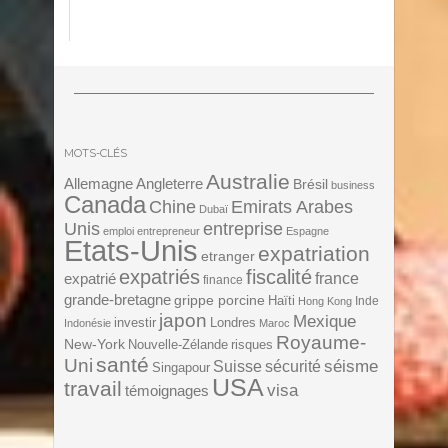
MOTS-CLÉS
Australie
Angleterre
Allemagne
Brésil
business
Canada
Chine
Emirats Arabes
Dubaï
Unis
entreprise
emploi
entrepreneur
Espagne
Etats-Unis
expatriation
etranger
expatriés
fiscalité
expatrié
france
finance
grande-bretagne
grippe porcine
Haïti
Inde
Hong Kong
japon
Mexique
investir
Londres
Indonésie
Maroc
Royaume-
New-York
Nouvelle-Zélande
risques
santé
Uni
séisme
Suisse
sécurité
Singapour
USA
travail
visa
témoignages