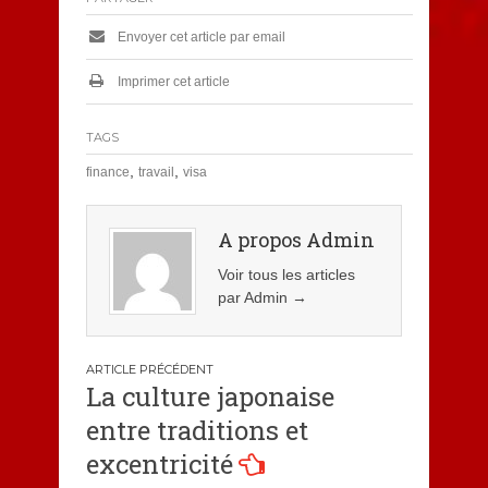
Envoyer cet article par email
Imprimer cet article
TAGS
,
,
finance
travail
visa
A propos Admin
Voir tous les articles
par Admin
→
Navigation
La culture japonaise
de
entre traditions et
l’article
excentricité