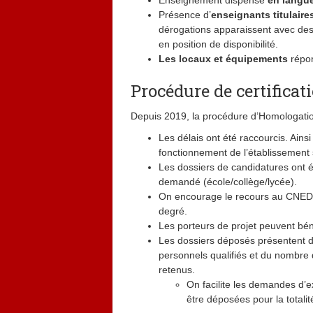
Enseignement dispensé
en langue
Présence d’
enseignants titulai
dérogations apparaissent avec des
en position de disponibilité.
Les locaux et équipements
répon
Procédure de certificat
Depuis 2019, la procédure d’Homologation
Les délais ont été raccourcis. Ain
fonctionnement de l’établissement s
Les dossiers de candidatures ont é
demandé (école/collège/lycée).
On encourage le recours au CNED 
degré.
Les porteurs de projet peuvent bé
Les dossiers déposés présentent d
personnels qualifiés et du nombre 
retenus.
On facilite les demandes d’e
être déposées pour la totali