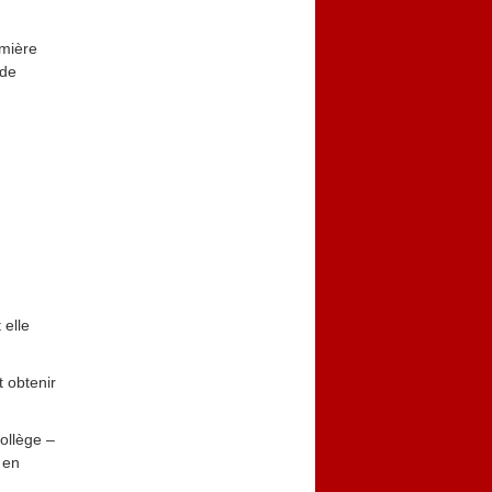
emière
nde
 elle
 obtenir
ollège –
 en