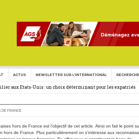
AT
ACTUS
NEWSLETTER SUR L’INTERNATIONAL
RECHERCHE
ise aux Etats Unis pour l’année 2026-2027.
27 février 2026
ier aux Etats-Unis : un choix déterminant pour les expatriés
 Français Expatriés
30 novembre 2025
S DE FRANCE
(Gold Card)
20 mai 2025
ises hors de France est l’objectif de cet article.
Ainsi on fait le point su
expatriés
2 novembre 2024
ion hors de France. Plus particulièrement on s’intéresse aux reconnais