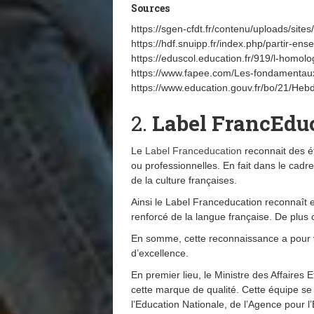
Sources
https://sgen-cfdt.fr/contenu/uploads/s
https://hdf.snuipp.fr/index.php/partir-en
https://eduscol.education.fr/919/l-homol
https://www.fapee.com/Les-fondamentaux
https://www.education.gouv.fr/bo/21/
2.
Label FrancEdu
Le
Label Franceducation
reconnait des ét
ou professionnelles. En fait dans le cadr
de la culture françaises.
Ainsi le Label Franceducation reconnaît e
renforcé de la langue française. De plus c
En somme, cette reconnaissance a pour 
d’excellence.
En premier lieu, le Ministre des Affaires
cette marque de qualité. Cette équipe se
l’Education Nationale, de l’Agence pour l