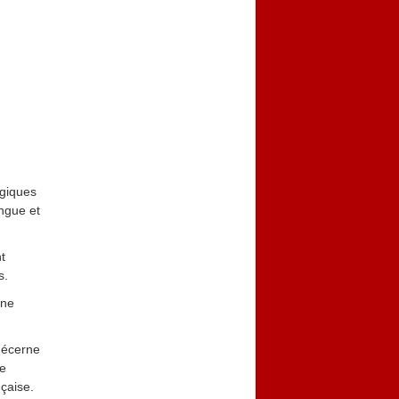
ogiques
angue et
t
s.
one
 décerne
de
nçaise.