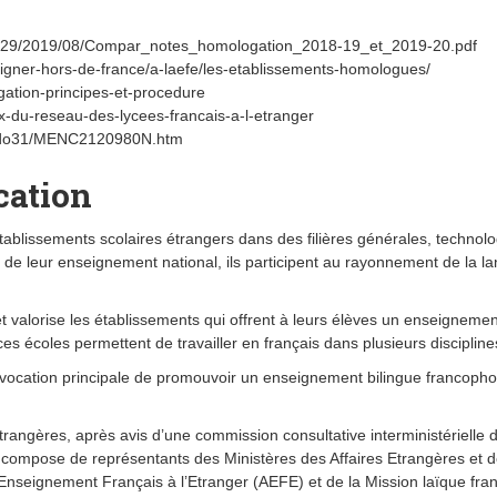
ites/29/2019/08/Compar_notes_homologation_2018-19_et_2019-20.pdf
seigner-hors-de-france/a-laefe/les-etablissements-homologues/
ogation-principes-et-procedure
-du-reseau-des-lycees-francais-a-l-etranger
Hebdo31/MENC2120980N.htm
cation
ablissements scolaires étrangers dans des filières générales, technol
e de leur enseignement national, ils participent au rayonnement de la l
t valorise les établissements qui offrent à leurs élèves un enseignemen
es écoles permettent de travailler en français dans plusieurs discipline
vocation principale de promouvoir un enseignement bilingue francoph
 Etrangères, après avis d’une commission consultative interministérielle
 compose de représentants des Ministères des Affaires Etrangères et 
’Enseignement Français à l’Etranger (AEFE) et de la Mission laïque fra