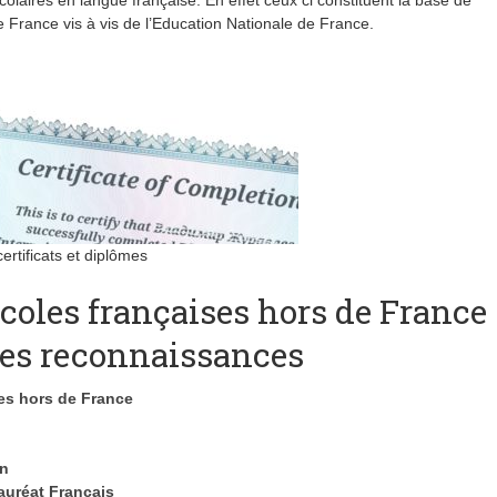
olaires en langue française. En effet ceux ci constituent la base de
de France vis à vis de l’Education Nationale de France.
ertificats et diplômes
écoles françaises hors de France
tes reconnaissances
es hors de France
in
auréat Français