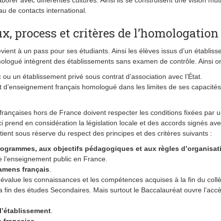
borer avec différentes cultures. Ainsi ils se construisent une vision mutl
eau de contacts international.
, process et critères de l’homologation
ient à un pass pour ses étudiants. Ainsi les élèves issus d’un établis
mologué intègrent des établissements sans examen de contrôle. Ainsi o
ou un établissement privé sous contrat d’association avec l’État.
nt d’enseignement français homologué dans les limites de ses capacités
s françaises hors de France doivent respecter les conditions fixées par 
prend en considération la législation locale et des accords signés ave
tient sous réserve du respect des principes et des critères suivants :
rogrammes, aux objectifs pédagogiques et aux règles
d’organisat
 l’enseignement public en France.
xamens français
.
évalue les connaissances et les compétences acquises à la fin du collè
a fin des études Secondaires. Mais surtout le Baccalauréat ouvre l’acc
l’établissement
.