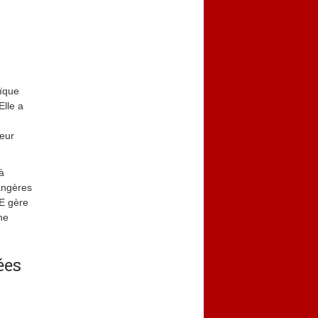
aïque
Elle a
teur
à
rangères
FE gère
ne
ées