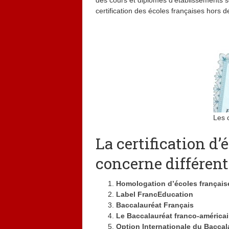
des cours et diplômes d’établissements sc
certification des écoles françaises hors 
Les c
La certification d’
concerne différen
Homologation d’écoles français
Label FrancEducation
Baccalauréat Français
Le Baccalauréat franco-américa
Option Internationale du Baccal