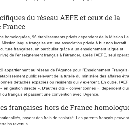
cifiques du réseau AEFE et ceux de la
e France
nce homologuées, 96 établissements privés dépendent de la Mission L
a Mission laïque française est une association privée à but non lucratif. 
a culture françaises, en particulier grâce à un enseignement laïque et
privé) de l’enseignement français à l’étranger, après l’AEFE, seul opéra
0 appartiennent au réseau de l’Agence pour l’Enseignement Français 
ablissement public relevant de la tutelle du ministère des affaires ét
nnels détachés expatriés ou résidents qui y exercent. En outre, l’AE
 « en gestion directe ». D’autres dits « conventionnés », dépendent d’u
al ou français et passent une convention avec l’Agence.
coles françaises hors de France homologu
nationalités, payent des frais de scolarité. Les parents français peuvent
certains revenus.