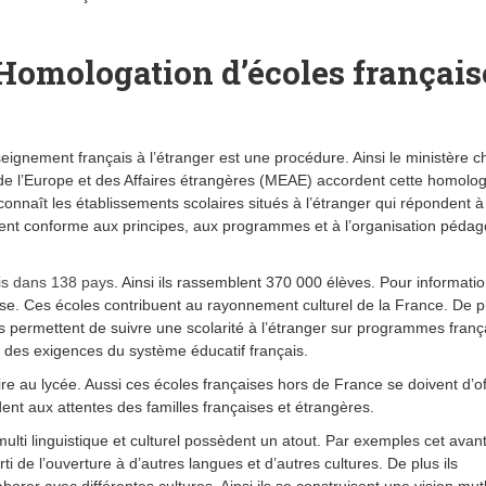
n Homologation d’écoles français
ignement français à l’étranger est une procédure. Ainsi le ministère c
 de l’Europe et des Affaires étrangères (MEAE) accordent cette homolog
connaît les établissements scolaires situés à l’étranger qui répondent 
ment conforme aux principes, aux programmes et à l’organisation péda
is dans 138 pays
. Ainsi ils rassemblent 370 000 élèves. Pour informat
aise. Ces écoles contribuent au rayonnement culturel de la France. De p
ils permettent de suivre une scolarité à l’étranger sur programmes frança
et des exigences du système éducatif français.
re au lycée. Aussi ces écoles françaises hors de France se doivent d’of
dent aux attentes des familles françaises et étrangères.
lti linguistique et culturel possèdent un atout. Par exemples cet avan
ti de l’ouverture à d’autres langues et d’autres cultures. De plus ils