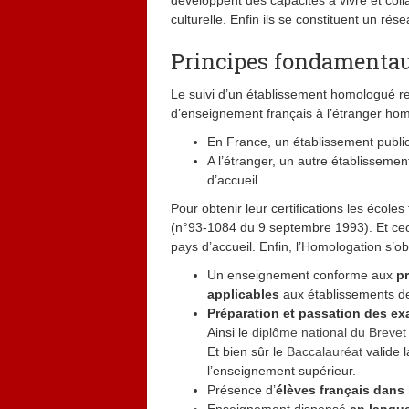
développent des capacités à vivre et colla
culturelle. Enfin ils se constituent un rés
Principes fondamentaux
Le suivi d’un établissement homologué rev
d’enseignement français à l’étranger ho
En France, un établissement public 
A l’étranger, un autre établisseme
d’accueil.
Pour obtenir leur certifications les école
(n°93-1084 du 9 septembre 1993). Et ceci 
pays d’accueil. Enfin, l’Homologation s’ob
Un enseignement conforme aux
p
applicables
aux établissements de
Préparation et passation des e
Ainsi le
diplôme national du Brevet
Et bien sûr le
Baccalauréat
valide l
l’enseignement supérieur.
Présence d’
élèves français dans 