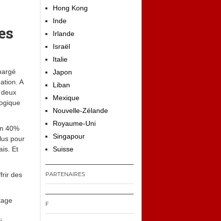
Hong Kong
Inde
es
Irlande
Israël
Italie
hargé
Japon
ation. A
Liban
à deux
Mexique
gogique
Nouvelle-Zélande
Royaume-Uni
ion 40%
Singapour
lus pour
is. Et
Suisse
frir des
PARTENAIRES
tage
F