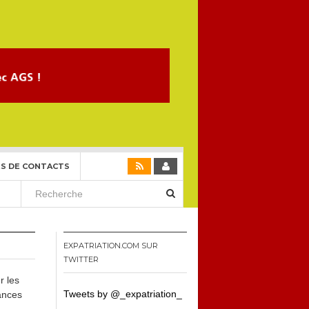
S DE CONTACTS
EXPATRIATION.COM SUR
TWITTER
r les
Tweets by @_expatriation_
sances