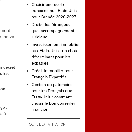
i
Choisir une école
française aux Etats Unis
pour l’année 2026-2027.
Droits des étrangers :
sement
quel accompagnement
n trouve
juridique
Investissement immobilier
aux Etats-Unis : un choix
déterminant pour les
expatriés
un décret
Crédit Immobilier pour
c les
Français Expatriés
Gestion de patrimoine
ion
pour les Français aux
États-Unis : comment
choisir le bon conseiller
ge ;
financier
ès à
TOUTE L’EXPATRIATION