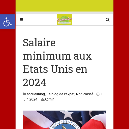
Ouvrir la barre d’outils
Salaire
minimum aux
Etats Unis en
2024
accueilblog
,
Le blog de l'expat
,
Non classé
1
1
juin 2024
Admin
j
u
i
n
2