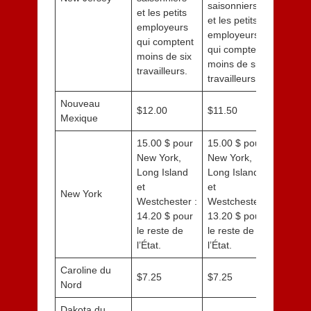
saisonniers
et les petits
et les petits
employeurs
employeurs
qui comptent
qui comptent
moins de six
moins de six
travailleurs.
travailleurs.
Nouveau
$12.00
$11.50
Mexique
15.00 $ pour
15.00 $ pour
New York,
New York,
Long Island
Long Island
et
et
New York
Westchester :
Westchester :
14.20 $ pour
13.20 $ pour
le reste de
le reste de
l’État.
l’État.
Caroline du
$7.25
$7.25
Nord
Dakota du