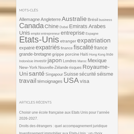
MOTS-CLÉS
Australie
Angleterre
Allemagne
Brésil
business
Canada
Chine
Emirats Arabes
Dubaï
Unis
entreprise
emploi
entrepreneur
Espagne
Etats-Unis
expatriation
etranger
expatriés
fiscalité
expatrié
france
finance
grande-bretagne
grippe porcine
Haïti
Inde
Hong Kong
japon
Mexique
investir
Londres
Indonésie
Maroc
Royaume-
New-York
Nouvelle-Zélande
risques
santé
Uni
séisme
Suisse
sécurité
Singapour
USA
travail
visa
témoignages
ARTICLES RÉCENTS
Choisir une école française aux Etats Unis pour l’année
2026-2027.
Droits des étrangers : quel accompagnement juridique
Investissement immobilier aux Etats-Unis : un choix