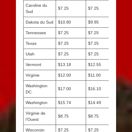
Caroline du
$7.25
$7.25
Sud
Dakota du Sud
$10.80
$9.95
Tennessee
$7.25
$7.25
Texas
$7.25
$7.25
Utah
$7.25
$7.25
Vermont
$13.18
$12.55
Virginie
$12.00
$11.00
Washington
$17.00
$16.10
DC.
Washington
$15.74
$14.49
Virginie de
$8.75
$8.75
l’Ouest
Wisconsin
$7.25
$7.25