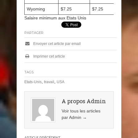
Wyoming
$7.25
$7.25
Salaire minimum aux Etats Unis
PARTAGER
Envoyer cet article par email
Imprimer cet article
TAGS
,
,
Etats-Unis
travail
USA
A propos Admin
Voir tous les articles
par Admin
→