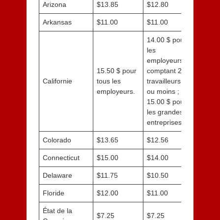
Arizona
$13.85
$12.80
Arkansas
$11.00
$11.00
14.00 $ pour
les
employeurs
15.50 $ pour
comptant 25
Californie
tous les
travailleurs
employeurs.
ou moins ;
15.00 $ pour
les grandes
entreprises.
Colorado
$13.65
$12.56
Connecticut
$15.00
$14.00
Delaware
$11.75
$10.50
Floride
$12.00
$11.00
État de la
$7.25
$7.25