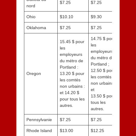
$7.25
$7.25
nord
Ohio
$10.10
$9.30
Oklahoma
$7.25
$7.25
14.75 $ pour
15.45 $ pour
les
les
employeurs
employeurs
du métro de
du métro de
Portland ;
Portland :
12.50 $ pour
Oregon
13.20 $ pour
les comtés
les comtés
non urbains :
non urbains :
et
et 14.20 $
13.50 $ pour
pour tous les
tous les
autres.
autres.
Pennsylvanie
$7.25
$7.25
Rhode Island
$13.00
$12.25