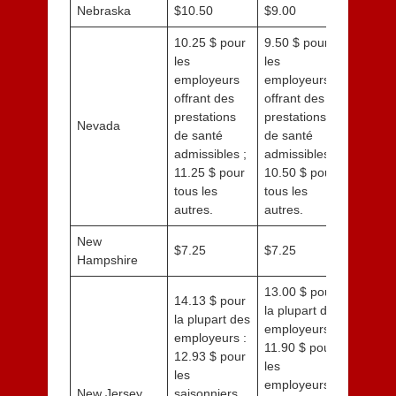
Nebraska
$10.50
$9.00
10.25 $ pour
9.50 $ pour
les
les
employeurs
employeurs
offrant des
offrant des
prestations
prestations
Nevada
de santé
de santé
admissibles ;
admissibles ;
11.25 $ pour
10.50 $ pour
tous les
tous les
autres.
autres.
New
$7.25
$7.25
Hampshire
13.00 $ pour
14.13 $ pour
la plupart des
la plupart des
employeurs :
employeurs :
11.90 $ pour
12.93 $ pour
les
les
employeurs
New Jersey
saisonniers