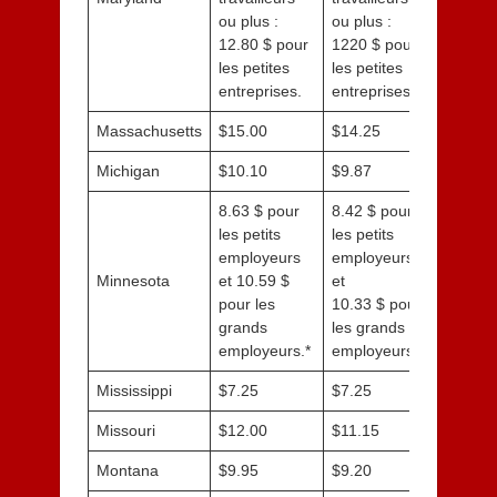
ou plus :
ou plus :
12.80 $ pour
1220 $ pour
les petites
les petites
entreprises.
entreprises.
Massachusetts
$15.00
$14.25
Michigan
$10.10
$9.87
8.63 $ pour
8.42 $ pour
les petits
les petits
employeurs
employeurs
Minnesota
et 10.59 $
et
pour les
10.33 $ pour
grands
les grands
employeurs.*
employeurs.
Mississippi
$7.25
$7.25
Missouri
$12.00
$11.15
Montana
$9.95
$9.20