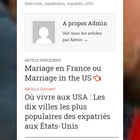
,
,
,
Etats-Unis
expatriation
expatriés
USA
A propos Admin
Voir tous les articles
par Admin
→
Navigation
Mariage en France ou
de
Marriage in the US
l’article
Où vivre aux USA : Les
dix villes les plus
populaires des expatriés
aux États-Unis