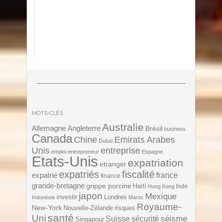
MOTS-CLÉS
Australie
Angleterre
Allemagne
Brésil
business
Canada
Chine
Emirats Arabes
Dubaï
Unis
entreprise
emploi
entrepreneur
Espagne
Etats-Unis
expatriation
etranger
expatriés
fiscalité
expatrié
france
finance
grande-bretagne
grippe porcine
Haïti
Inde
Hong Kong
japon
Mexique
investir
Londres
Indonésie
Maroc
Royaume-
New-York
Nouvelle-Zélande
risques
santé
Uni
séisme
Suisse
sécurité
Singapour