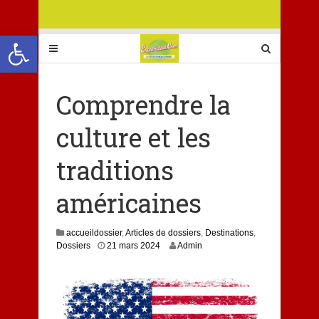
Ouvrir la barre d’outils
Comprendre la
culture et les
traditions
américaines
accueildossier
,
Articles de dossiers
,
Destinations
,
2
Dossiers
21 mars 2024
Admin
2
m
a
r
s