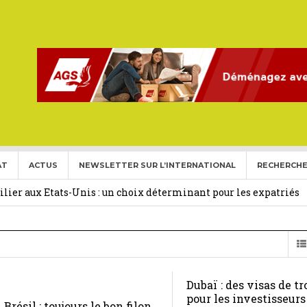
AT
ACTUS
NEWSLETTER SUR L’INTERNATIONAL
RECHERCHE
ise aux Etats Unis pour l’année 2026-2027.
27 février 2026
ier aux Etats-Unis : un choix déterminant pour les expatriés
 Français Expatriés
30 novembre 2025
(Gold Card)
20 mai 2025
Dubaï : des visas de tr
expatriés
2 novembre 2024
pour les investisseurs
Brésil : toujours le bon filon