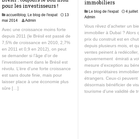
immobiliers
pour les investisseurs !
Le blog de l'expat
4 juille
accueilblog
,
Le blog de l'expat
13
Admin
1
mai 2014
Admin
3
Vous rêvez d’acheter un bi
Avec une croissance moins forte
m
immobilier à Dubaï ? Alors 
depuis 2011 (le Brésil est passé de
a
prix du construit est en chut
7,5% de croissance en 2010, 2,7%
i
depuis plusieurs mois, et qu
2
en 2011 et 0,9 en 2012), on peut
ventes peinent à redécoller,
0
se demander si l’âge d’or de
gouvernement émirati a vo
1
l’investissement dans le Brésil est
4
mesure d’exception au béné
révolu. L’ère d’une forte croissance
des propriétaires immobilie
est sans doute finie, mais pour
étrangers. Ceux-ci peuvent
laisser place à une économie plus
désormais bénéficier de vis
sûre […]
tourisme d’une validité de t