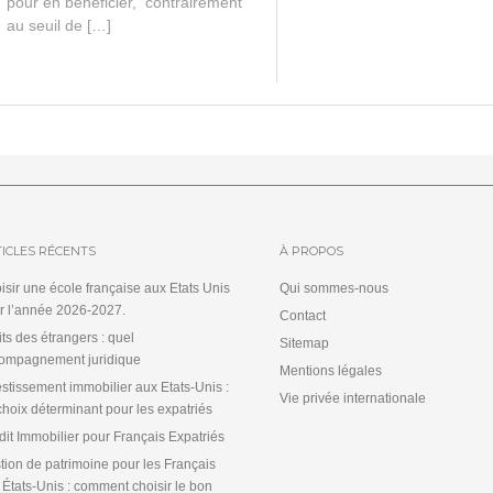
pour en bénéficier, contrairement
au seuil de […]
ICLES RÉCENTS
À PROPOS
isir une école française aux Etats Unis
Qui sommes-nous
r l’année 2026-2027.
Contact
its des étrangers : quel
Sitemap
ompagnement juridique
Mentions légales
estissement immobilier aux Etats-Unis :
Vie privée internationale
choix déterminant pour les expatriés
dit Immobilier pour Français Expatriés
tion de patrimoine pour les Français
 États-Unis : comment choisir le bon