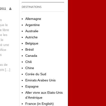
DESTINATIONS
t 2011
Allemagne
en
que le
Argentine
e libre
Australie
e les
Autriche
 le
Belgique
té une
Brésil
fice
rs
Canada
Chili
as de
Chine
rois […]
Corée du Sud
Emirats Arabes Unis
Espagne
Aller vivre aux Etats-Unis
d’Amérique
France (in English)