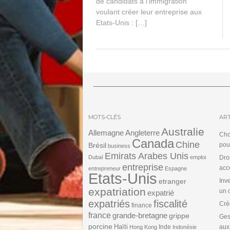
de candidats à l’immigration
voulant créer leur entreprise aux
Etats-Unis : […]
MOTS-CLÉS
ART
Australie
Angleterre
Allemagne
Cho
Canada
Chine
Brésil
pou
business
Emirats Arabes Unis
Dubaï
emploi
Dro
entreprise
acc
entrepreneur
Espagne
Etats-Unis
etranger
Inv
expatriation
un 
expatrié
expatriés
fiscalité
Cré
finance
france
grande-bretagne
grippe
Ges
porcine
Haïti
Inde
aux
Hong Kong
Indonésie