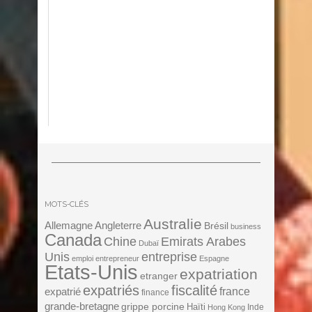
MOTS-CLÉS
Australie
Angleterre
Allemagne
Brésil
business
Canada
Chine
Emirats Arabes
Dubaï
Unis
entreprise
emploi
entrepreneur
Espagne
Etats-Unis
expatriation
etranger
expatriés
fiscalité
expatrié
france
finance
grande-bretagne
grippe porcine
Haïti
Inde
Hong Kong