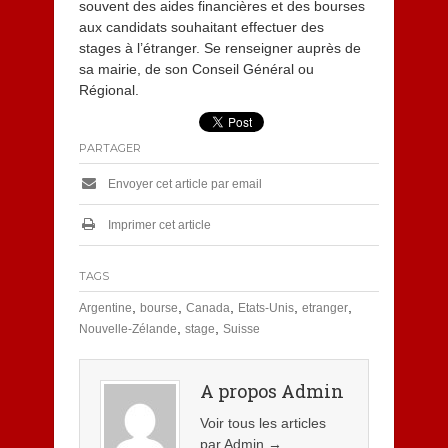
souvent des aides financières et des bourses
aux candidats souhaitant effectuer des
stages à l’étranger. Se renseigner auprès de
sa mairie, de son Conseil Général ou
Régional.
PARTAGER
Envoyer cet article par email
Imprimer cet article
TAGS
,
,
,
,
,
Argentine
bourse
Canada
Etats-Unis
etranger
,
,
Nouvelle-Zélande
stage
Suisse
A propos Admin
Voir tous les articles
par Admin
→