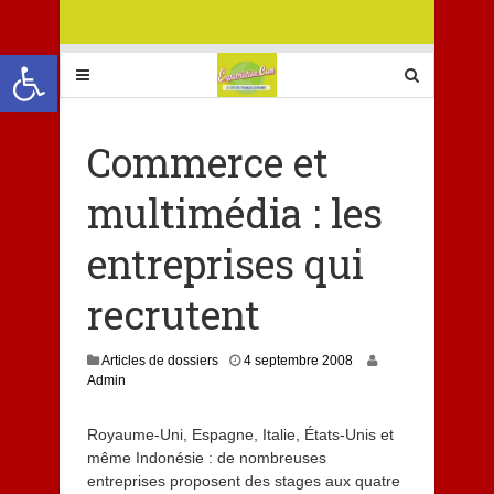
Ouvrir la barre d’outils
Commerce et
multimédia : les
entreprises qui
recrutent
8
Articles de dossiers
4 septembre 2008
j
Admin
u
i
Royaume-Uni, Espagne, Italie, États-Unis et
l
même Indonésie : de nombreuses
l
e
entreprises proposent des stages aux quatre