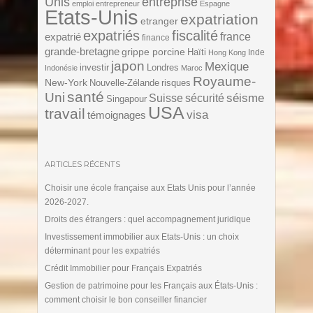
Unis
entreprise
emploi
entrepreneur
Espagne
Etats-Unis
expatriation
etranger
expatriés
fiscalité
expatrié
france
finance
grande-bretagne
grippe porcine
Haïti
Inde
Hong Kong
japon
Mexique
investir
Londres
Indonésie
Maroc
Royaume-
New-York
Nouvelle-Zélande
risques
santé
Uni
séisme
Suisse
sécurité
Singapour
USA
travail
visa
témoignages
ARTICLES RÉCENTS
Choisir une école française aux Etats Unis pour l’année
2026-2027.
Droits des étrangers : quel accompagnement juridique
Investissement immobilier aux Etats-Unis : un choix
déterminant pour les expatriés
Crédit Immobilier pour Français Expatriés
Gestion de patrimoine pour les Français aux États-Unis :
comment choisir le bon conseiller financier