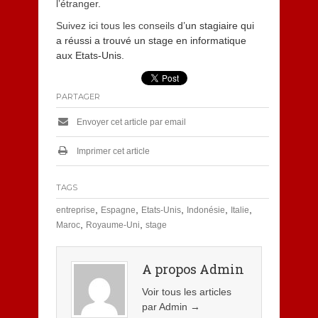
l’étranger
.
Suivez ici tous les conseils
d’un stagiaire qui
a réussi a trouvé un stage en informatique
aux Etats-Unis.
PARTAGER
Envoyer cet article par email
Imprimer cet article
TAGS
,
,
,
,
,
entreprise
Espagne
Etats-Unis
Indonésie
Italie
,
,
Maroc
Royaume-Uni
stage
A propos Admin
Voir tous les articles
par Admin
→