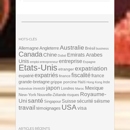
MOTS-CLÉS
Australie
Angleterre
Allemagne
Brésil
business
Canada
Chine
Emirats Arabes
Dubaï
Unis
entreprise
emploi
entrepreneur
Espagne
Etats-Unis
expatriation
etranger
expatriés
fiscalité
expatrié
france
finance
grande-bretagne
grippe porcine
Haïti
Inde
Hong Kong
japon
Mexique
investir
Londres
Indonésie
Maroc
Royaume-
New-York
Nouvelle-Zélande
risques
santé
Uni
séisme
Suisse
sécurité
Singapour
USA
travail
visa
témoignages
ARTICLES RÉCENTS