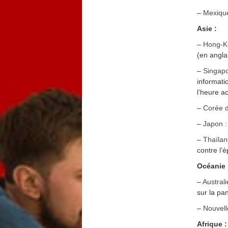
–
Mexiqu
Asie :
–
Hong-K
(en angla
–
Singap
informati
l’heure ac
–
Corée 
–
Japon
:
–
Thaïla
contre l’
Océanie 
–
Australi
sur la pan
–
Nouvell
Afrique :