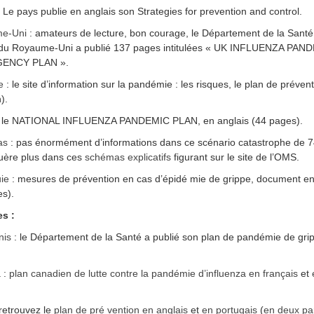
 Le pays publie en anglais son Strategies for prevention and control.
e-Uni
: amateurs de lecture, bon courage, le Département de la Santé
 du Royaume-Uni a publié 137 pages intitulées « UK INFLUENZA PAN
ENCY PLAN ».
e
: le site d’information sur la pandémie : les risques, le plan de préven
).
 le NATIONAL INFLUENZA PANDEMIC PLAN, en anglais (44 pages).
as
: pas énormément d’informations dans ce scénario catastrophe de 
uère plus dans ces
schémas explicatifs
figurant sur le site de l’OMS.
ie
: mesures de prévention en cas d’épidé mie de grippe, document en
s).
s :
nis
: le Département de la Santé a publié son plan de pandémie de gri
 :
plan canadien de lutte contre la pandémie d’influenza en français
et
 retrouvez le
plan de pré vention en anglais
et
en portugais
(
en deux par