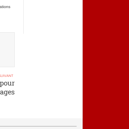
ations
 pour
yages