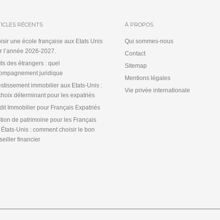
ICLES RÉCENTS
À PROPOS
isir une école française aux Etats Unis
Qui sommes-nous
r l’année 2026-2027.
Contact
its des étrangers : quel
Sitemap
ompagnement juridique
Mentions légales
estissement immobilier aux Etats-Unis :
Vie privée internationale
choix déterminant pour les expatriés
dit Immobilier pour Français Expatriés
tion de patrimoine pour les Français
 États-Unis : comment choisir le bon
eiller financier