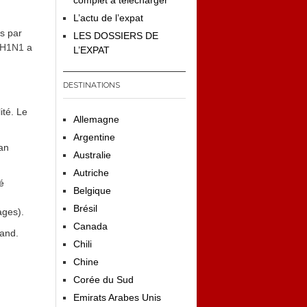
complet à télécharger
L’actu de l’expat
s par
LES DOSSIERS DE
A/H1N1
a
L’EXPAT
DESTINATIONS
ité. Le
Allemagne
Argentine
ean
Australie
Autriche
é
Belgique
Brésil
ages).
Canada
mand.
Chili
Chine
Corée du Sud
Emirats Arabes Unis