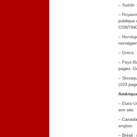
–
Suède
:
–
Royaum
publique
CONTING
–
Norvèg
norvégien
–
Grèce
:
–
Pays-B
pages. G
–
Slovaqu
(103 page
Amérique
–
Etats-U
son site.
– Canada
anglais
.
– Brésil :