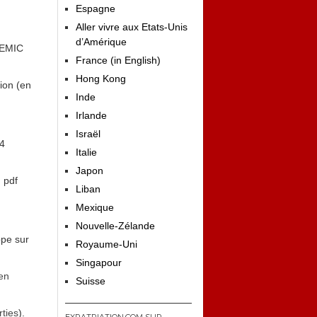
Espagne
Aller vivre aux Etats-Unis
d’Amérique
DEMIC
France (in English)
Hong Kong
tion (en
Inde
Irlande
Israël
74
Italie
Japon
 pdf
Liban
Mexique
Nouvelle-Zélande
ppe sur
Royaume-Uni
Singapour
en
Suisse
ties
).