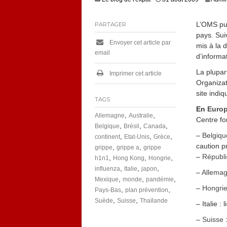
L’OMS pub
PARTAGER
pays. Sui
Envoyer cet article par
mis à la 
email
d’informa
La plupar
Imprimer cet article
Organizat
site indi
TAGS
En
Euro
,
,
Allemagne
Australie
Centre fo
,
,
,
Belgique
Brésil
Canada
–
Belgiq
,
,
,
continent
Etat-Unis
Grèce
caution pr
,
,
grippe
grippe a
grippe
–
Républ
,
,
,
h1n1
Hong Kong
Hongrie
,
,
,
influenza
Italie
japon
–
Allema
,
,
,
Mexique
monde
pandémie
–
Hongri
,
,
Pays-Bas
plan prévention
,
,
Suède
Suisse
Thaïlande
– Italie :
–
Suisse
: