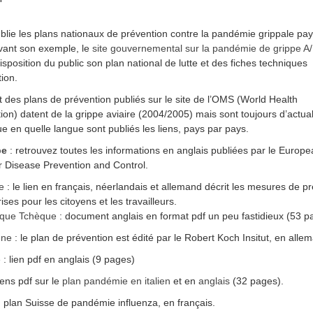
lie les plans nationaux de prévention contre la pandémie grippale pay
vant son exemple, le
site gouvernemental sur la pandémie de grippe 
disposition du public son plan national de lutte et des fiches techniques
tion.
t des plans de prévention publiés sur le site de l’OMS (World Health
ion) datent de la grippe aviaire (2004/2005) mais sont toujours d’actual
que en quelle langue sont publiés les liens, pays par pays.
pe
: retrouvez toutes les informations en anglais publiées par le Europ
r Disease Prevention and Control.
ue
: le lien en français, néerlandais et allemand décrit les mesures de pr
ises pour les citoyens et les travailleurs.
ique Tchèque
: document anglais en format pdf un peu fastidieux (53 p
gne
: le plan de prévention est édité par le Robert Koch Insitut, en alle
e
: lien pdf en anglais (9 pages)
 liens pdf sur le
plan pandémie en italien
et en
anglais
(32 pages).
 plan Suisse de pandémie influenza, en français.