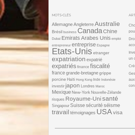
MOTS-CLÉS
ART
Australie
Angleterre
Allemagne
Cho
Canada
Chine
Brésil
pou
business
Emirats Arabes Unis
Dubaï
emploi
Dro
entreprise
acc
entrepreneur
Espagne
Etats-Unis
etranger
Inv
expatriation
un 
expatrié
expatriés
fiscalité
Cré
finance
france
grande-bretagne
grippe
Ges
porcine
Haïti
Inde
aux
Hong Kong
Indonésie
japon
cons
investir
Londres
Maroc
Mexique
New-York
Nouvelle-Zélande
santé
Royaume-Uni
risques
séisme
Suisse
sécurité
Singapour
USA
travail
visa
témoignages