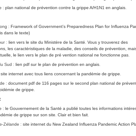
e
: plan national de prévention contre la grippe A/H1N1 en anglais.
ong
: Framework of Government’s Preparedness Plan for Influenza P
is dans le texte)
our
: lien vers le site du Ministère de la Santé. Vous y trouverez des
ons, les caractéristiques de la maladie, des conseils de prévention, mai
tuelle, le lien vers le plan de pré vention national ne fonctionne pas.
du Sud
: lien pdf sur le plan de prévention en anglais.
 site internet avec tous liens concernant la pandémie de grippe.
nde
: document pdf de 116 pages sur le second plan national de préven
épidémie de grippe.
:
e
: le Gouvernement de la Santé a publié toutes les informations intér
démie de grippe sur son site. Clair et bien fait.
e-Zélande
: site internet du New Zealand Influenza Pandemic Action Pl