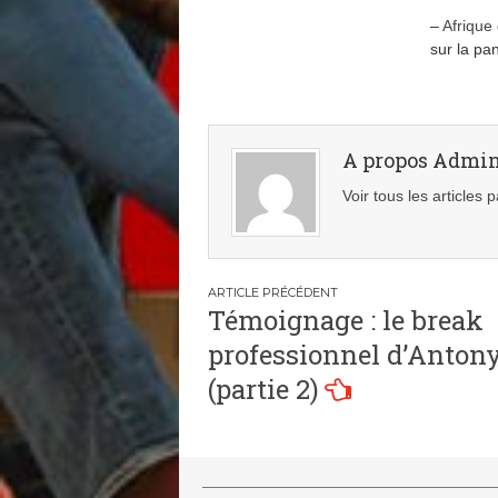
–
Afrique
sur la pa
A propos Admi
Voir tous les articles
Navigation
Témoignage : le break
de
professionnel d’Anto
l’article
(partie 2)