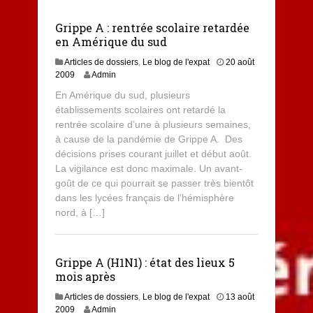
Grippe A : rentrée scolaire retardée
en Amérique du sud
Articles de dossiers
,
Le blog de l'expat
20 août
8
2009
Admin
j
En Amérique du sud, plusieurs
u
établissements scolaires ont retardé la
i
rentrée scolaire d’une à plusieurs semaines,
l
l
à cause de la pandémie de Grippe A. Des
e
décisions prises courant juillet et début août.
t
La vigilance est donc maximale. Un avant-
2
goût de ce qui pourrait se passer très bientôt
0
dans les lycées français de l’hémisphère
1
nord, à […]
3
Grippe A (H1N1) : état des lieux 5
mois après
Articles de dossiers
,
Le blog de l'expat
13 août
2009
Admin