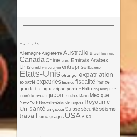
MOTS-CLÉS
Australie
Angleterre
Allemagne
Brésil
business
Canada
Chine
Emirats Arabes
Dubaï
Unis
entreprise
emploi
entrepreneur
Espagne
Etats-Unis
expatriation
etranger
expatriés
fiscalité
expatrié
france
finance
grande-bretagne
grippe porcine
Haïti
Inde
Hong Kong
japon
Mexique
investir
Londres
Indonésie
Maroc
Royaume-
New-York
Nouvelle-Zélande
risques
santé
Uni
séisme
Suisse
sécurité
Singapour
USA
travail
visa
témoignages