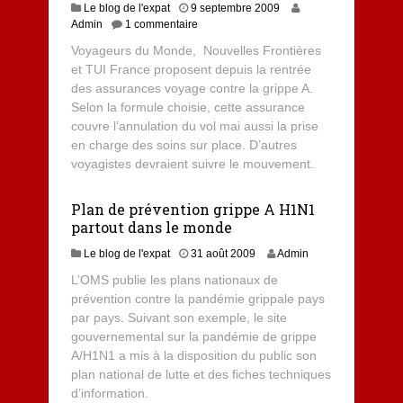
Le blog de l'expat
9 septembre 2009
Admin
1 commentaire
Voyageurs du Monde, Nouvelles Frontières
et TUI France proposent depuis la rentrée
des assurances voyage contre la grippe A.
Selon la formule choisie, cette assurance
couvre l’annulation du vol mai aussi la prise
en charge des soins sur place. D’autres
voyagistes devraient suivre le mouvement.
Plan de prévention grippe A H1N1
partout dans le monde
Le blog de l'expat
31 août 2009
Admin
L’OMS publie les plans nationaux de
prévention contre la pandémie grippale pays
par pays. Suivant son exemple, le site
gouvernemental sur la pandémie de grippe
A/H1N1 a mis à la disposition du public son
plan national de lutte et des fiches techniques
d’information.