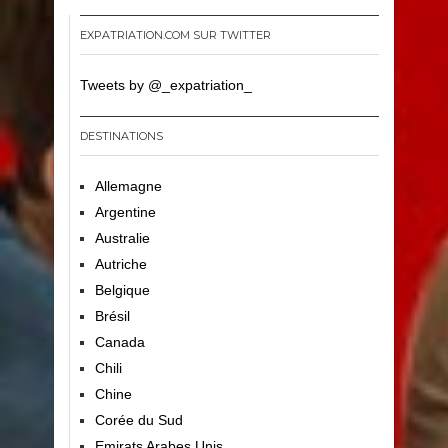
EXPATRIATION.COM SUR TWITTER
Tweets by @_expatriation_
DESTINATIONS
Allemagne
Argentine
Australie
Autriche
Belgique
Brésil
Canada
Chili
Chine
Corée du Sud
Emirats Arabes Unis