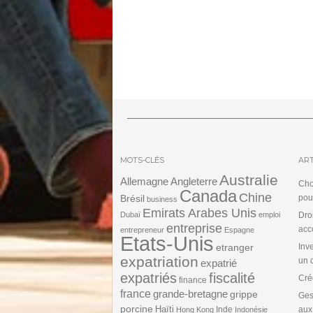
MOTS-CLÉS
ART
Australie
Angleterre
Allemagne
Cho
Canada
Chine
Brésil
pou
business
Emirats Arabes Unis
Dubaï
emploi
Dro
entreprise
acc
entrepreneur
Espagne
Etats-Unis
etranger
Inv
expatriation
un 
expatrié
expatriés
fiscalité
Cré
finance
france
grande-bretagne
grippe
Ges
porcine
Haïti
Inde
aux
Hong Kong
Indonésie