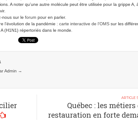
ions. A noter qu’une autre molécule peut être utilisée pour la grippe A, 
ir.
-nous sur le
forum
pour en parler.
re l’évolution de la pandémie :
carte interactive de l’OMS
sur les différe
 A (H1N1) répertoriés dans le monde.
n
 par Admin
→
ilier
Québec : les métiers 
restauration en forte de