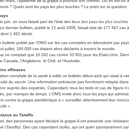
en mars, l’épidémie de la grippe A poursuit son chemin. Où en est-on 
 mois ? Quels sont les pays les plus touchés ? Le point sur la question.
pays
 juin, on vous faisait part de l’état des lieux
des pays les plus touchés
Le dernier bulletin, publié le 12 août 2009, faisait état de 177 457 cas 
 dont 1 462 décès.
r bulletin publié par l’OMS sur les cas constatés en laboratoire par pay
ut juillet, 100 000 cas étaient alors déclarés à travers le monde.
e ne comptait que 10 262 cas contre 33 902 pour les Etats-Unis. Derr
e Canada, l’Angleterre, le Chili, et l’Australie.
ins efficaces
ation mondiale de la santé a édité un bulletin début août qui visait à ra
ocuité du vaccin. Une information précieuse pas forcément relayée dans
onc auprès des expatriés. Cependant, tous les tests et cas de figure n’
iés, par manque de temps. L’OMS invite donc tous les pays qui adminis
ns contre la grippe pandémique à « surveiller attentivement leur innocui
acité ».
stance au Tamiflu
llet, des personnes ayant déclaré la grippe A ont présenté une résistan
ivir (Tamiflu). Des cas cependant isolés, qui ont guéri spontanément sa