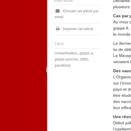
Déclarée 
PARTAGER
plusieurs
Envoyer cet article par
Cas par 
email
Au mois de
grippe A. 
Imprimer cet article
le monde
Le dernie
TAGS
lui de déb
,
,
contamination
grippe a
Le Mexiqu
,
,
grippe porcine
OMS
venaient l
pandémie
Des vacc
L’Organis
sur l’inn
pays et d
être étud
des vacci
leur effic
Une rési
Début jui
l’oseltam