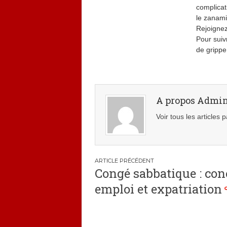
complicat
le zanamiv
Rejoignez
Pour suiv
de grippe
A propos Admi
Voir tous les articles
Navigation
Congé sabbatique : conc
de
emploi et expatriation
l’article