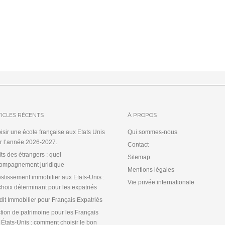
ICLES RÉCENTS
À PROPOS
isir une école française aux Etats Unis
Qui sommes-nous
r l’année 2026-2027.
Contact
its des étrangers : quel
Sitemap
ompagnement juridique
Mentions légales
estissement immobilier aux Etats-Unis :
Vie privée internationale
choix déterminant pour les expatriés
dit Immobilier pour Français Expatriés
tion de patrimoine pour les Français
 États-Unis : comment choisir le bon