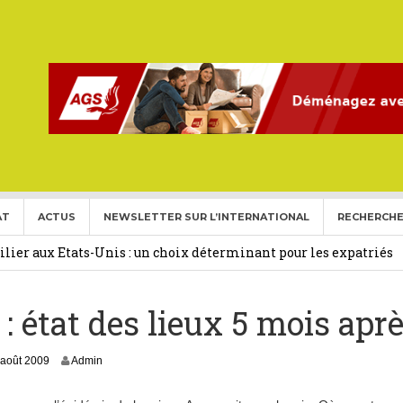
AT
ACTUS
NEWSLETTER SUR L’INTERNATIONAL
RECHERCHE
ise aux Etats Unis pour l’année 2026-2027.
27 février 2026
ier aux Etats-Unis : un choix déterminant pour les expatriés
: état des lieux 5 mois apr
 Français Expatriés
30 novembre 2025
(Gold Card)
20 mai 2025
 août 2009
Admin
expatriés
2 novembre 2024