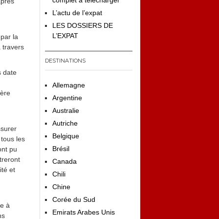
complet à télécharger
après
L’actu de l’expat
LES DOSSIERS DE
L’EXPAT
par la
à travers
DESTINATIONS
s date
Allemagne
ière
Argentine
Australie
Autriche
ssurer
Belgique
 tous les
Brésil
ont pu
treront
Canada
té et
Chili
Chine
Corée du Sud
ce à
Emirats Arabes Unis
ns