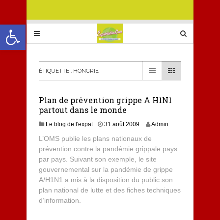
Ouvrir la barre d’outils
ÉTIQUETTE :
HONGRIE
Plan de prévention grippe A H1N1
partout dans le monde
Le blog de l'expat
31 août 2009
Admin
L’OMS publie les plans nationaux de
prévention contre la pandémie grippale pays
par pays. Suivant son exemple, le site
gouvernemental sur la pandémie de grippe
A/H1N1 a mis à la disposition du public son
plan national de lutte et des fiches techniques
d’information.