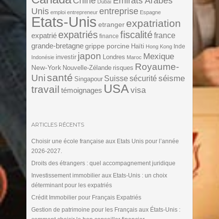
Chine
Emirats Arabes
Dubaï
Unis
entreprise
emploi
entrepreneur
Espagne
Etats-Unis
expatriation
etranger
expatriés
fiscalité
expatrié
france
finance
grande-bretagne
grippe porcine
Haïti
Inde
Hong Kong
japon
Mexique
investir
Londres
Indonésie
Maroc
Royaume-
New-York
Nouvelle-Zélande
risques
santé
Uni
séisme
Suisse
sécurité
Singapour
USA
travail
visa
témoignages
ARTICLES RÉCENTS
Choisir une école française aux Etats Unis pour l’année
2026-2027.
Droits des étrangers : quel accompagnement juridique
Investissement immobilier aux Etats-Unis : un choix
déterminant pour les expatriés
Crédit Immobilier pour Français Expatriés
Gestion de patrimoine pour les Français aux États-Unis :