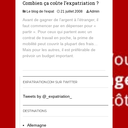
Combien ça coûte l’expatriation ?
Le blog de l'expat
21 juillet 2008
Admin
Avant de gagner de l’argent à l’étranger, il
faut commencer par en dépenser pour «
partir ». Pour ceux qui partent avec un
contrat de travail en poche, la prime de
mobilité peut couvrir la plupart des frais…
Mais pour les autres, il est préférable de
prévoir un budget important.
EXPATRIATION.COM SUR TWITTER
Tweets by @_expatriation_
DESTINATIONS
Allemagne