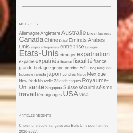
MOTS-CLÉS
Australie
Angleterre
Allemagne
Brésil
business
Canada
Chine
Emirats Arabes
Dubaï
Unis
entreprise
emploi
entrepreneur
Espagne
Etats-Unis
expatriation
etranger
expatriés
fiscalité
expatrié
france
finance
grande-bretagne
grippe porcine
Haïti
Inde
Hong Kong
japon
Mexique
investir
Londres
Indonésie
Maroc
Royaume-
New-York
Nouvelle-Zélande
risques
santé
Uni
séisme
Suisse
sécurité
Singapour
USA
travail
visa
témoignages
ARTICLES RÉCENTS
Choisir une école française aux Etats Unis pour l’année
2026-2027.