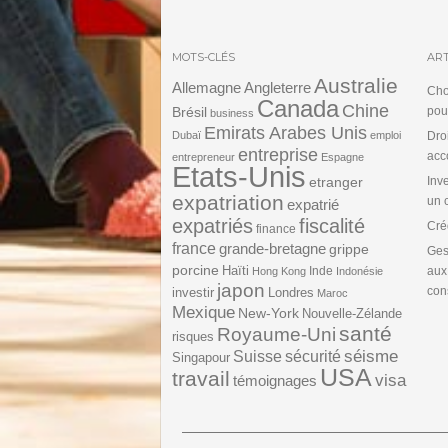
MOTS-CLÉS
ART
Australie
Angleterre
Allemagne
Cho
Canada
Chine
Brésil
pou
business
Emirats Arabes Unis
Dubaï
emploi
Dro
entreprise
acc
entrepreneur
Espagne
Etats-Unis
etranger
Inv
expatriation
un 
expatrié
expatriés
fiscalité
Cré
finance
france
grande-bretagne
grippe
Ges
porcine
Haïti
Inde
aux
Hong Kong
Indonésie
japon
cons
investir
Londres
Maroc
Mexique
New-York
Nouvelle-Zélande
santé
Royaume-Uni
risques
séisme
Suisse
sécurité
Singapour
USA
travail
visa
témoignages