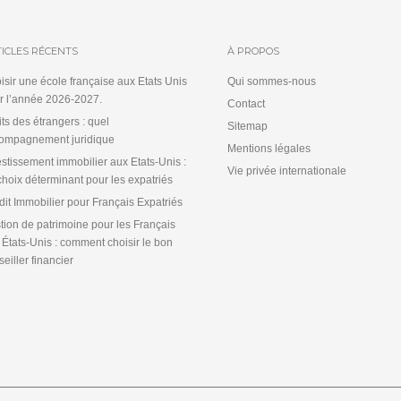
ICLES RÉCENTS
À PROPOS
isir une école française aux Etats Unis
Qui sommes-nous
r l’année 2026-2027.
Contact
its des étrangers : quel
Sitemap
ompagnement juridique
Mentions légales
estissement immobilier aux Etats-Unis :
Vie privée internationale
choix déterminant pour les expatriés
dit Immobilier pour Français Expatriés
tion de patrimoine pour les Français
 États-Unis : comment choisir le bon
eiller financier