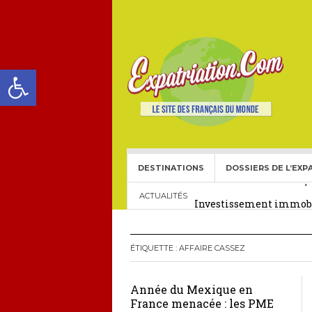
Ouvrir la barre d’outils
DESTINATIONS
DOSSIERS DE L’EXP
Choisir une école frança
Investissement immobil
ACTUALITÉS
29 décembre 2025
Crédit Immobilier pour
ÉTIQUETTE :
AFFAIRE CASSEZ
Le visa américain Gold 
Année du Mexique en
Héritage pour Français 
France menacée : les PME