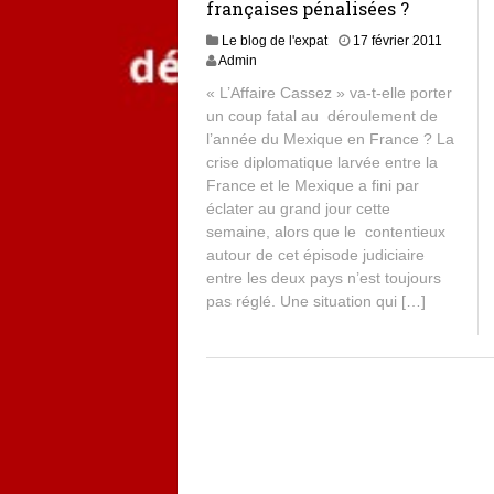
françaises pénalisées ?
Le blog de l'expat
17 février 2011
Admin
« L’Affaire Cassez » va-t-elle porter
un coup fatal au déroulement de
l’année du Mexique en France ? La
crise diplomatique larvée entre la
France et le Mexique a fini par
éclater au grand jour cette
semaine, alors que le contentieux
autour de cet épisode judiciaire
entre les deux pays n’est toujours
pas réglé. Une situation qui […]